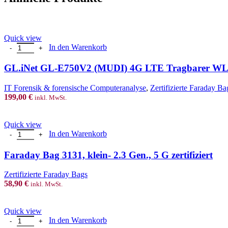
Quick view
GL.iNet GL-E750V2 (MUDI) 4G LTE Tragbarer WLAN-Hotspot für 
In den Warenkorb
GL.iNet GL-E750V2 (MUDI) 4G LTE Tragbarer WLAN-
IT Forensik & forensische Computeranalyse
,
Zertifizierte Faraday Ba
199,00
€
inkl. MwSt.
Quick view
Faraday Bag 3131, klein- 2.3 Gen., 5 G zertifiziert Menge
In den Warenkorb
Faraday Bag 3131, klein- 2.3 Gen., 5 G zertifiziert
Zertifizierte Faraday Bags
58,90
€
inkl. MwSt.
Quick view
Faraday Bag 3223 large, 3. Gen., mit Fenster, 5 G zertifiziert Menge
In den Warenkorb