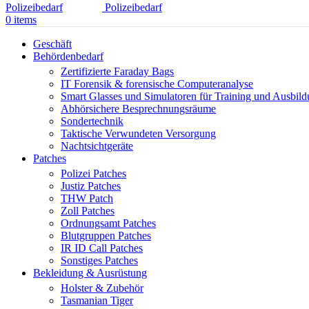
0
items
Geschäft
Behördenbedarf
Zertifizierte Faraday Bags
IT Forensik & forensische Computeranalyse
Smart Glasses und Simulatoren für Training und Ausbil
Abhörsichere Besprechnungsräume
Sondertechnik
Taktische Verwundeten Versorgung
Nachtsichtgeräte
Patches
Polizei Patches
Justiz Patches
THW Patch
Zoll Patches
Ordnungsamt Patches
Blutgruppen Patches
IR ID Call Patches
Sonstiges Patches
Bekleidung & Ausrüstung
Holster & Zubehör
Tasmanian Tiger