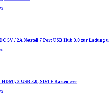
gs
zteil 7 Port USB Hub 3.0 zur Ladung und Datenübertragung Menge
C 5V / 2A Netzteil 7 Port USB Hub 3.0 zur Ladung 
gs
.0, SD/TF Kartenleser Menge
DMI, 3 USB 3.0, SD/TF Kartenleser
gs