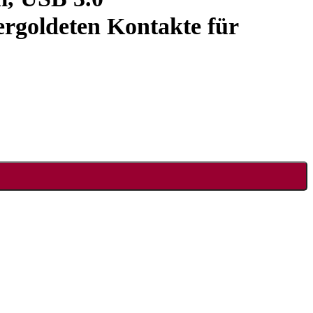
ergoldeten Kontakte für
ten Kontakte für Kartenlesegerät, Tastatur, Maus, Drucker, Scanner