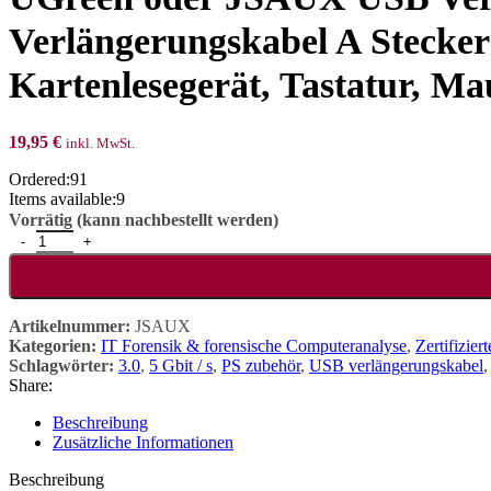
Verlängerungskabel A Stecker
Kartenlesegerät, Tastatur, M
19,95
€
inkl. MwSt.
Ordered:
91
Items available:
9
Vorrätig (kann nachbestellt werden)
UGreen oder JSAUX USB Verlängerungskabel, 2 Stück á 2 m, USB 3.0
Artikelnummer:
JSAUX
Kategorien:
IT Forensik & forensische Computeranalyse
,
Zertifizie
Schlagwörter:
3.0
,
5 Gbit / s
,
PS zubehör
,
USB verlängerungskabel
,
Share:
Beschreibung
Zusätzliche Informationen
Beschreibung