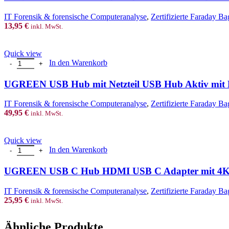
IT Forensik & forensische Computeranalyse
,
Zertifizierte Faraday Ba
13,95
€
inkl. MwSt.
Quick view
UGREEN USB Hub mit Netzteil USB Hub Aktiv mit DC 5V / 2A Net
In den Warenkorb
UGREEN USB Hub mit Netzteil USB Hub Aktiv mit D
IT Forensik & forensische Computeranalyse
,
Zertifizierte Faraday Ba
49,95
€
inkl. MwSt.
Quick view
UGREEN USB C Hub HDMI USB C Adapter mit 4K HDMI, 3 USB 3
In den Warenkorb
UGREEN USB C Hub HDMI USB C Adapter mit 4K H
IT Forensik & forensische Computeranalyse
,
Zertifizierte Faraday Ba
25,95
€
inkl. MwSt.
Ähnliche Produkte