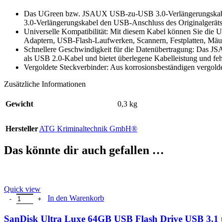
Das UGreen bzw. JSAUX USB-zu-USB 3.0-Verlängerungskabel ka
3.0-Verlängerungskabel den USB-Anschluss des Originalgeräts p
Universelle Kompatibilität: Mit diesem Kabel können Sie die
Adaptern, USB-Flash-Laufwerken, Scannern, Festplatten, Mäuse
Schnellere Geschwindigkeit für die Datenübertragung: Das JSA
als USB 2.0-Kabel und bietet überlegene Kabelleistung und fe
Vergoldete Steckverbinder: Aus korrosionsbeständigen vergold
Zusätzliche Informationen
Gewicht
0,3 kg
Hersteller
ATG Kriminaltechnik GmbH®
Das könnte dir auch gefallen …
Quick view
SanDisk Ultra Luxe 64GB USB Flash Drive USB 3.1 up to 150 MB
In den Warenkorb
SanDisk Ultra Luxe 64GB USB Flash Drive USB 3.1 