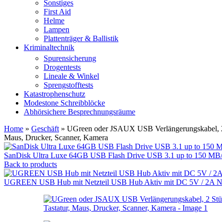
Sonstiges
First Aid
Helme
Lampen
Plattenträger & Ballistik
Kriminaltechnik
Spurensicherung
Drogentests
Lineale & Winkel
Sprengstofftests
Katastrophenschutz
Modestone Schreibblöcke
Abhörsichere Besprechnungsräume
Home
»
Geschäft
»
UGreen oder JSAUX USB Verlängerungskabel, 2 St
Maus, Drucker, Scanner, Kamera
SanDisk Ultra Luxe 64GB USB Flash Drive USB 3.1 up to 150 MB
Back to products
UGREEN USB Hub mit Netzteil USB Hub Aktiv mit DC 5V / 2A Net