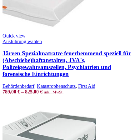
Quick view
This
Ausführung wählen
product
has
Järven Spezialmatratze feuerhemmend speziell für
multiple
(Abschiebe)haftanstalten, JVA´s,
variants.
Polizeigewahrsamszellen, Psychiatrien und
The
forensische Einrichtungen
options
may
be
Behördenbedarf
,
Katastrophenschutz
,
First Aid
chosen
789,00
€
–
825,00
€
inkl. MwSt.
on
the
product
page