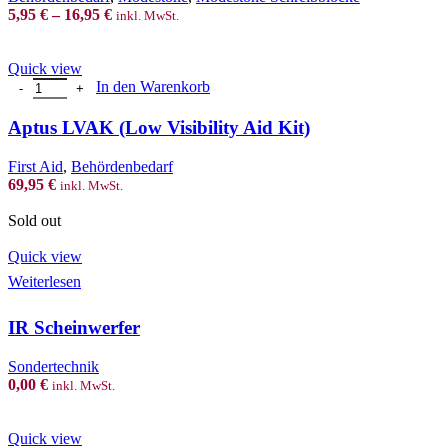
The
5,95
€
–
16,95
€
inkl. MwSt.
options
may
be
Quick view
chosen
Aptus LVAK (Low Visibility Aid Kit) Menge
In den Warenkorb
on
the
Aptus LVAK (Low Visibility Aid Kit)
product
page
First Aid
,
Behördenbedarf
69,95
€
inkl. MwSt.
Sold out
Quick view
Weiterlesen
IR Scheinwerfer
Sondertechnik
0,00
€
inkl. MwSt.
Quick view