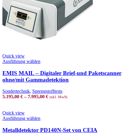
Quick view
This
Ausführung wählen
product
has
EMIS MAIL – Digitaler Brief-und Paketscanner
multiple
ohne/mit Gammadetektion
variants.
The
Sondertechnik
,
Sprengstofftests
options
5.195,00
€
–
7.995,00
€
inkl. MwSt.
may
be
chosen
Quick view
on
This
Ausführung wählen
the
product
product
has
Metalldetektor PD140N-Set von CEIA
page
multiple