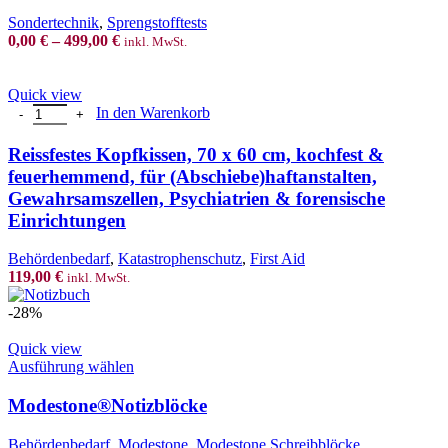
variants.
Sondertechnik
,
Sprengstofftests
The
0,00
€
–
499,00
€
inkl. MwSt.
options
may
be
Quick view
chosen
Reissfestes Kopfkissen, 70 x 60 cm, kochfest & feuerhemmend, für (
In den Warenkorb
on
the
Reissfestes Kopfkissen, 70 x 60 cm, kochfest &
product
feuerhemmend, für (Abschiebe)haftanstalten,
page
Gewahrsamszellen, Psychiatrien & forensische
Einrichtungen
Behördenbedarf
,
Katastrophenschutz
,
First Aid
119,00
€
inkl. MwSt.
-28%
Quick view
This
Ausführung wählen
product
has
Modestone®Notizblöcke
multiple
variants.
Behördenbedarf
,
Modestone
,
Modestone Schreibblöcke