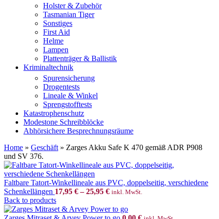
Holster & Zubehör
Tasmanian Tiger
Sonstiges
First Aid
Helme
Lampen
Plattenträger & Ballistik
Kriminaltechnik
Spurensicherung
Drogentests
Lineale & Winkel
Sprengstofftests
Katastrophenschutz
Modestone Schreibblöcke
Abhörsichere Besprechnungsräume
Home
»
Geschäft
»
Zarges Akku Safe K 470 gemäß ADR P908
und SV 376.
Faltbare Tatort-Winkellineale aus PVC, doppelseitig, verschiedene
Schenkellängen
17,95
€
–
25,95
€
inkl. MwSt.
Back to products
Zarges Mitraset & Arvey Power to go
0,00
€
inkl. MwSt.