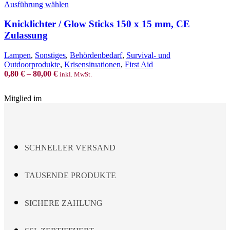
This
Ausführung wählen
product
has
Knicklichter / Glow Sticks 150 x 15 mm, CE
multiple
Zulassung
variants.
The
Lampen
,
Sonstiges
,
Behördenbedarf
,
Survival- und
options
Outdoorprodukte
,
Krisensituationen
,
First Aid
may
0,80
€
–
80,00
€
inkl. MwSt.
be
chosen
on
Mitglied im
the
product
page
SCHNELLER VERSAND
TAUSENDE PRODUKTE
SICHERE ZAHLUNG