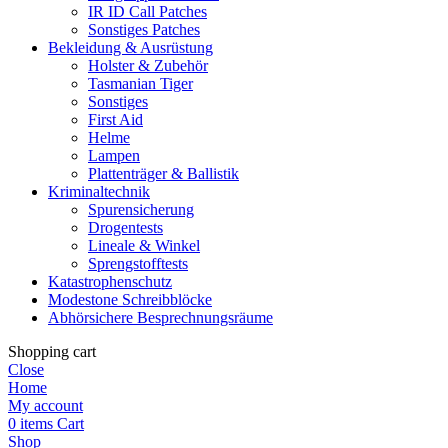
IR ID Call Patches
Sonstiges Patches
Bekleidung & Ausrüstung
Holster & Zubehör
Tasmanian Tiger
Sonstiges
First Aid
Helme
Lampen
Plattenträger & Ballistik
Kriminaltechnik
Spurensicherung
Drogentests
Lineale & Winkel
Sprengstofftests
Katastrophenschutz
Modestone Schreibblöcke
Abhörsichere Besprechnungsräume
Shopping cart
Close
Home
My account
0
items
Cart
Shop