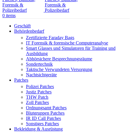
0
items
Geschäft
Behördenbedarf
Zertifizierte Faraday Bags
IT Forensik & forensische Computeranalyse
Smart Glasses und Simulatoren für Training und
Ausbildung
Abhörsichere Besprechnungsräume
Sondertechnik
Taktische Verwundeten Versorgung
Nachtsichtgeräte
Patches
Polizei Patches
Justiz Patches
THW Patch
Zoll Patches
Ordnungsamt Patches
Blutgruppen Patches
IR ID Call Patches
Sonstiges Patches
Bekleidung & Ausrüstung