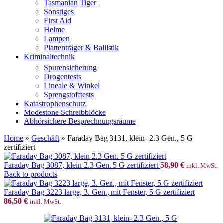
Tasmanian Tiger
Sonstiges
First Aid
Helme
Lampen
Plattenträger & Ballistik
Kriminaltechnik
Spurensicherung
Drogentests
Lineale & Winkel
Sprengstofftests
Katastrophenschutz
Modestone Schreibblöcke
Abhörsichere Besprechnungsräume
Home
»
Geschäft
»
Faraday Bag 3131, klein- 2.3 Gen., 5 G
zertifiziert
Faraday Bag 3087, klein 2.3 Gen. 5 G zertifiziert
58,90
€
inkl. MwSt.
Back to products
Faraday Bag 3223 large, 3. Gen., mit Fenster, 5 G zertifiziert
86,50
€
inkl. MwSt.