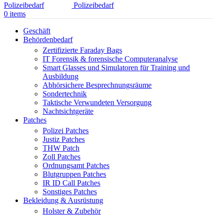
0
items
Geschäft
Behördenbedarf
Zertifizierte Faraday Bags
IT Forensik & forensische Computeranalyse
Smart Glasses und Simulatoren für Training und
Ausbildung
Abhörsichere Besprechnungsräume
Sondertechnik
Taktische Verwundeten Versorgung
Nachtsichtgeräte
Patches
Polizei Patches
Justiz Patches
THW Patch
Zoll Patches
Ordnungsamt Patches
Blutgruppen Patches
IR ID Call Patches
Sonstiges Patches
Bekleidung & Ausrüstung
Holster & Zubehör