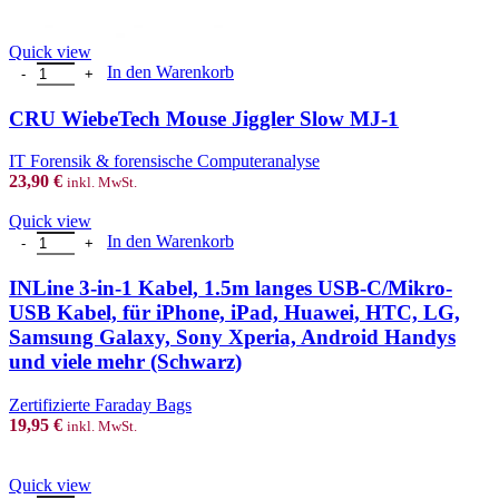
Quick view
CRU WiebeTech Mouse Jiggler Slow MJ-1 Menge
In den Warenkorb
CRU WiebeTech Mouse Jiggler Slow MJ-1
IT Forensik & forensische Computeranalyse
23,90
€
inkl. MwSt.
Quick view
INLine 3-in-1 Kabel, 1.5m langes USB-C/Mikro-USB Kabel, für iP
In den Warenkorb
INLine 3-in-1 Kabel, 1.5m langes USB-C/Mikro-
USB Kabel, für iPhone, iPad, Huawei, HTC, LG,
Samsung Galaxy, Sony Xperia, Android Handys
und viele mehr (Schwarz)
Zertifizierte Faraday Bags
19,95
€
inkl. MwSt.
Quick view