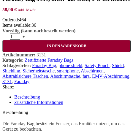
58,90
€
inkl. MwSt.
Ordered:
464
Items available:
36
Vorrätig (kann nachbestellt werden)
Faraday Bag 3131, klein- 2.3 Gen., 5 G zertifiziert Menge
IN DEN WARENKORB
Artikelnummer:
3131
Kategorie:
Zertifizierte Faraday Bags
Schlagwörter:
Faraday Bag
,
phone shield
,
Safety Pouch
,
Shield
,
Shielding
,
Sicherheitstasche
,
smartphone
,
Abschirmen
,
Abstrahlsichere Taschen
,
Abschirmtasche
,
fara
,
EMV-Abschirmung
,
3131
,
Faraday
Share:
Beschreibung
Zusätzliche Informationen
Beschreibung
Die Faraday Bag besitzt ein Fenster, das Ermittler nutzen, um das
Gerät zu beobachten.