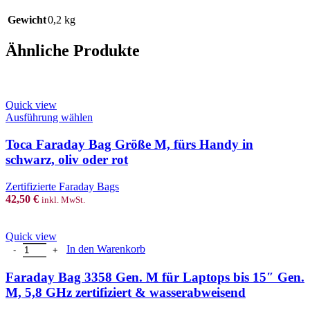
Gewicht
0,2 kg
Ähnliche Produkte
Quick view
This
Ausführung wählen
product
has
Toca Faraday Bag Größe M, fürs Handy in
multiple
schwarz, oliv oder rot
variants.
The
Zertifizierte Faraday Bags
options
42,50
€
inkl. MwSt.
may
be
chosen
Quick view
on
Faraday Bag 3358 Gen. M für Laptops bis 15″ Gen. M, 5,8 GHz zert
In den Warenkorb
the
product
Faraday Bag 3358 Gen. M für Laptops bis 15″ Gen.
page
M, 5,8 GHz zertifiziert & wasserabweisend