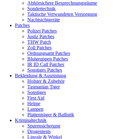
Abhörsichere Besprechnungsräume
Sondertechnik
Taktische Verwundeten Versorgung
Nachtsichtgeräte
Patches
Polizei Patches
Justiz Patches
THW Patch
Zoll Patches
Ordnungsamt Patches
Blutgruppen Patches
IR ID Call Patches
Sonstiges Patches
Bekleidung & Ausrüstung
Holster & Zubehör
Tasmanian Tiger
Sonstiges
First Aid
Helme
Lampen
Plattenträger & Ballistik
Kriminaltechnik
Spurensicherung
Drogentests
Lineale & Winkel