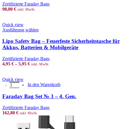
Zertifizierte Faraday Bags
98,80
€
inkl. MwSt.
Quick view
This
Ausführung wählen
product
has
Lipo Safety Bag – Feuerfeste Sicherheitstasche für
multiple
Akkus, Batterien & Mobilgeräte
variants.
The
Zertifizierte Faraday Bags
options
4,95
€
–
5,95
€
inkl. MwSt.
may
be
chosen
Quick view
on
Faraday Bag Set № 3 – 4. Gen. Menge
In den Warenkorb
the
product
Faraday Bag Set № 3 – 4. Gen.
page
Zertifizierte Faraday Bags
162,80
€
inkl. MwSt.