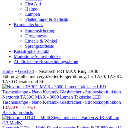
First Aid
Helme
Lampen
Plattenträger & Ballistik
Kriminaltechnik
Spurensicherung
Drogentests
Lineale & Winkel
Sprengstofftests
Katastrophenschutz
Modestone Schreibblöcke
Abhörsichere Besprechnungsräume
Home
»
Geschäft
»
Nextorch FR1 MAX Ring TA30 –
Führungshilfe, mit vergrößerter Fingerführung, für TA30, TA30C,
TA30 Operator und E6
Nextorch TA30C MAX - 3000 Lumen Taktische LED
Taschenlampe - Nano Keramik Glasbrecher - Stroboskopfunktion
137,50
€
inkl. MwSt.
Back to products
Nextorch UT41 – Multi Signal mit sechs Farben & IR 850 nm (13