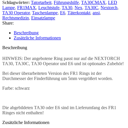
Schlagwörter:
Tatortarbeit
,
Führungshilfe
,
TA30CMAX
,
LED
Lampe
,
FR1MAX
,
Leuchtstufe
,
TA30
,
Nex
,
TA30C
,
Nextorch
,
TA30 Operator
,
Taschenlampe
,
E6
,
Täterkontakt
,
ansi
,
Rechtsmedizin
,
Einsatzlampe
Share:
Beschreibung
Zusätzliche Informationen
Beschreibung
HINWEIS: Der angebotene Ring passt nur auf die NEXTORCH
TA30, TA30C, TA30 Operator und E6 und ist optionales Zubehör!
Bei dieser überarbeiteten Version des FR1 Rings ist der
Durchmesser der Finderführung um 5mm vergrößert worden.
Farbe: schwarz
Die abgebildeten TA30 oder E6 sind im Lieferumfang des FR1
Ringes nicht enthalten!
Zusätzliche Informationen