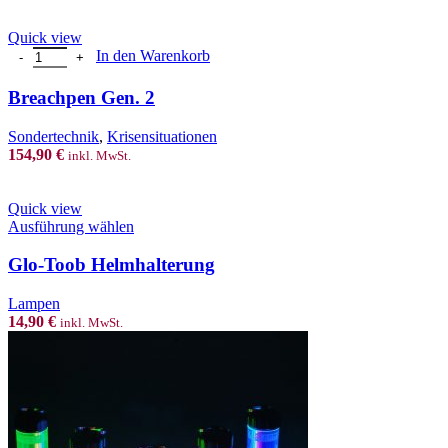
Quick view
Breachpen Gen. 2 Menge
In den Warenkorb
Breachpen Gen. 2
Sondertechnik
,
Krisensituationen
154,90
€
inkl. MwSt.
Quick view
This
Ausführung wählen
product
has
Glo-Toob Helmhalterung
multiple
variants.
Lampen
The
14,90
€
inkl. MwSt.
options
may
be
chosen
on
the
product