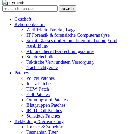
Search
Geschäft
Behördenbedarf
Zertifizierte Faraday Bags
IT Forensik & forensische Computeranalyse
Smart Glasses und Simulatoren für Training und
Ausbildung
Abhörsichere Besprechnungsräume
Sondertechnik
Taktische Verwundeten Versorgung
Nachtsichtgeräte
Patches
Polizei Patches
Justiz Patches
THW Patch
Zoll Patches
Ordnungsamt Patches
Blutgruppen Patches
IR ID Call Patches
Sonstiges Patches
Bekleidung & Ausrüstung
Holster & Zubehör
Tasmanian Tiger