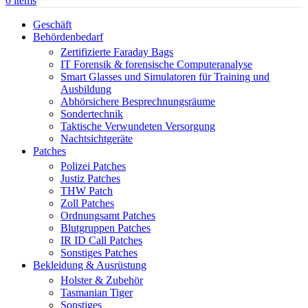
0
items
Geschäft
Behördenbedarf
Zertifizierte Faraday Bags
IT Forensik & forensische Computeranalyse
Smart Glasses und Simulatoren für Training und
Ausbildung
Abhörsichere Besprechnungsräume
Sondertechnik
Taktische Verwundeten Versorgung
Nachtsichtgeräte
Patches
Polizei Patches
Justiz Patches
THW Patch
Zoll Patches
Ordnungsamt Patches
Blutgruppen Patches
IR ID Call Patches
Sonstiges Patches
Bekleidung & Ausrüstung
Holster & Zubehör
Tasmanian Tiger
Sonstiges