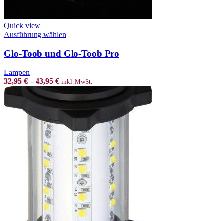
Quick view
This
Ausführung wählen
product
has
Glo-Toob und Glo-Toob Pro
multiple
variants.
Lampen
The
32,95
€
–
43,95
€
inkl. MwSt.
options
may
be
chosen
on
the
product
page