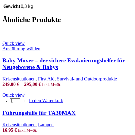
Gewicht
0,3 kg
Ähnliche Produkte
Quick view
This
Ausführung wählen
product
has
Baby Mover – der sichere Evakuierungshelfer für
multiple
Neugeborene & Babys
variants.
The
Krisensituationen
,
First Aid
,
Survival- und Outdoorprodukte
options
249,00
€
–
295,00
€
inkl. MwSt.
may
be
Quick view
chosen
Führungshilfe für TA30MAX Menge
In den Warenkorb
on
the
Führungshilfe für TA30MAX
product
page
Krisensituationen
,
Lampen
16,95
€
inkl. MwSt.