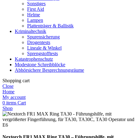
Sonstiges
First Aid
Helme
Lampen
Plattenträger & Ballistik
Kriminaltechnik
Spurensicherung
Drogentests
Lineale & Winkel
Sprengstofftests
Katastrophenschutz
Modestone Schreibblöcke
Abhörsichere Besprechnungsräume
Shopping cart
Close
Home
My account
0
items
Cart
Shop
Nextorch FR1 MAX Ring TA30 – Führungshilfe, mit