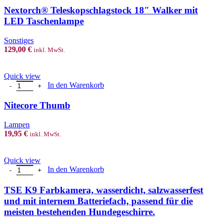
Nextorch® Teleskopschlagstock 18″ Walker mit
LED Taschenlampe
Sonstiges
129,00
€
inkl. MwSt.
Quick view
Nitecore Thumb Menge
In den Warenkorb
Nitecore Thumb
Lampen
19,95
€
inkl. MwSt.
Quick view
TSE K9 Farbkamera, wasserdicht, salzwasserfest und mit internem Ba
In den Warenkorb
TSE K9 Farbkamera, wasserdicht, salzwasserfest
und mit internem Batteriefach, passend für die
meisten bestehenden Hundegeschirre.