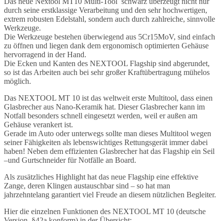
Das neue Nextool MT10 Multi-Tool schwarz überzeugt nicht nur
durch seine erstklassige Verarbeitung und den sehr hochwertigen,
extrem robusten Edelstahl, sondern auch durch zahlreiche, sinnvolle
Werkzeuge.
Die Werkzeuge bestehen überwiegend aus 5Cr15MoV, sind einfach
zu öffnen und liegen dank dem ergonomisch optimierten Gehäuse
hervorragend in der Hand.
Die Ecken und Kanten des NEXTOOL Flagship sind abgerundet,
so ist das Arbeiten auch bei sehr großer Kraftübertragung mühelos
möglich.
Das NEXTOOL MT 10 ist das weltweit erste Multitool, dass einen
Glasbrecher aus Nano-Keramik hat. Dieser Glasbrecher kann im
Notfall besonders schnell eingesetzt werden, weil er außen am
Gehäuse verankert ist.
Gerade im Auto oder unterwegs sollte man dieses Multitool wegen
seiner Fähigkeiten als lebenswichtiges Rettungsgerät immer dabei
haben! Neben dem effizienten Glasbrecher hat das Flagship ein Seil
–und Gurtschneider für Notfälle an Board.
Als zusätzliches Highlight hat das neue Flagship eine effektive
Zange, deren Klingen austauschbar sind – so hat man
jahrzehntelang garantiert viel Freude an diesem nützlichen Begleiter.
Hier die einzelnen Funktionen des NEXTOOL MT 10 (deutsche
Version, §42a konform) in der Übersicht: