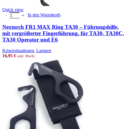
Quick view
Nextorch FR1 MAX Ring TA30 - Führungshilfe, mit vergrößerter F
In den Warenkorb
Nextorch FR1 MAX Ring TA30 – Führungshilfe,
mit vergrößerter Fingerführung, für TA30, TA30C,
TA30 Operator und E6
Krisensituationen
,
Lampen
16,95
€
inkl. MwSt.