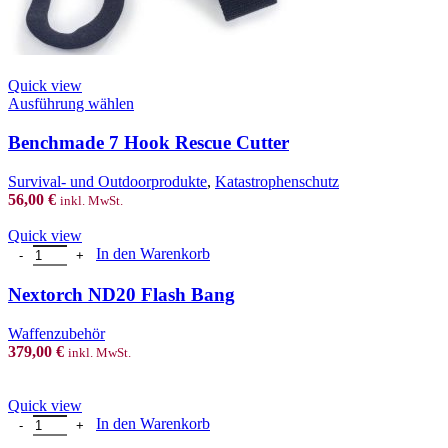
Quick view
This
Ausführung wählen
product
has
Benchmade 7 Hook Rescue Cutter
multiple
variants.
Survival- und Outdoorprodukte
,
Katastrophenschutz
The
56,00
€
inkl. MwSt.
options
may
Quick view
be
Nextorch ND20 Flash Bang Menge
In den Warenkorb
chosen
on
Nextorch ND20 Flash Bang
the
product
Waffenzubehör
page
379,00
€
inkl. MwSt.
Quick view
Nextorch TA 30 Menge
In den Warenkorb