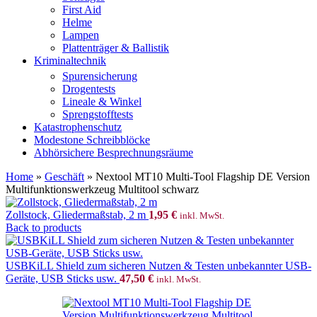
First Aid
Helme
Lampen
Plattenträger & Ballistik
Kriminaltechnik
Spurensicherung
Drogentests
Lineale & Winkel
Sprengstofftests
Katastrophenschutz
Modestone Schreibblöcke
Abhörsichere Besprechnungsräume
Home
»
Geschäft
»
Nextool MT10 Multi-Tool Flagship DE Version
Multifunktionswerkzeug Multitool schwarz
Zollstock, Gliedermaßstab, 2 m
1,95
€
inkl. MwSt.
Back to products
USBKiLL Shield zum sicheren Nutzen & Testen unbekannter USB-
Geräte, USB Sticks usw.
47,50
€
inkl. MwSt.