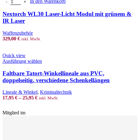
Nextorch WL30 Laser-Licht Modul mit grünem & IR Laser Menge
In den Warenkorb
Nextorch WL30 Laser-Licht Modul mit grünem &
IR Laser
Waffenzubehör
329,00
€
inkl. MwSt.
Quick view
This
Ausführung wählen
product
has
Faltbare Tatort-Winkellineale aus PVC,
multiple
doppelseitig, verschiedene Schenkellängen
variants.
The
Lineale & Winkel
,
Kriminaltechnik
options
17,95
€
–
25,95
€
inkl. MwSt.
may
be
chosen
Mitglied im
on
the
product
page