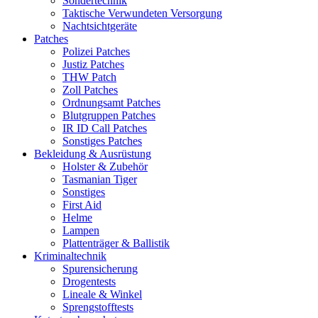
Sondertechnik
Taktische Verwundeten Versorgung
Nachtsichtgeräte
Patches
Polizei Patches
Justiz Patches
THW Patch
Zoll Patches
Ordnungsamt Patches
Blutgruppen Patches
IR ID Call Patches
Sonstiges Patches
Bekleidung & Ausrüstung
Holster & Zubehör
Tasmanian Tiger
Sonstiges
First Aid
Helme
Lampen
Plattenträger & Ballistik
Kriminaltechnik
Spurensicherung
Drogentests
Lineale & Winkel
Sprengstofftests