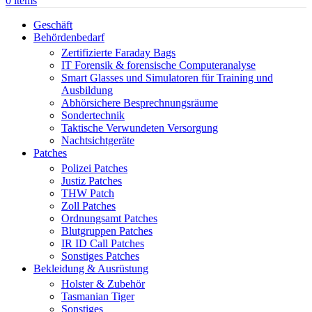
0
items
Geschäft
Behördenbedarf
Zertifizierte Faraday Bags
IT Forensik & forensische Computeranalyse
Smart Glasses und Simulatoren für Training und
Ausbildung
Abhörsichere Besprechnungsräume
Sondertechnik
Taktische Verwundeten Versorgung
Nachtsichtgeräte
Patches
Polizei Patches
Justiz Patches
THW Patch
Zoll Patches
Ordnungsamt Patches
Blutgruppen Patches
IR ID Call Patches
Sonstiges Patches
Bekleidung & Ausrüstung
Holster & Zubehör
Tasmanian Tiger
Sonstiges