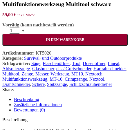
Multifunktionswerkzeug Multitool schwarz
59,00
€
inkl. MwSt.
Vorrätig (kann nachbestellt werden)
Nextool MT10 Multi-Tool Flagship DE Version Multifunktionswerkz
IN DEN WARENKORB
Artikelnummer:
KT5020
Kategorie:
Survival- und Outdoorprodukte
Schlagwörter:
Säge
,
Flaschenöffner
,
Tool
,
Dosenöffner
,
Lineal
,
Abisolierzange
,
Glasbrecher
,
eil- / Gurtschneider
,
Hartrahtschneider
,
Multitool
,
Zange
,
Messer
,
Werkzeug
,
MT10
,
Nextorch
,
Multifunktionswerkzeug
,
MT-10
,
Crimpzange
,
Nextool
,
Drahtschneider
,
Schere
,
Spitzzange
,
Schlitzschraubendreher
Share:
Beschreibung
Zusätzliche Informationen
Bewertungen (0)
Beschreibung