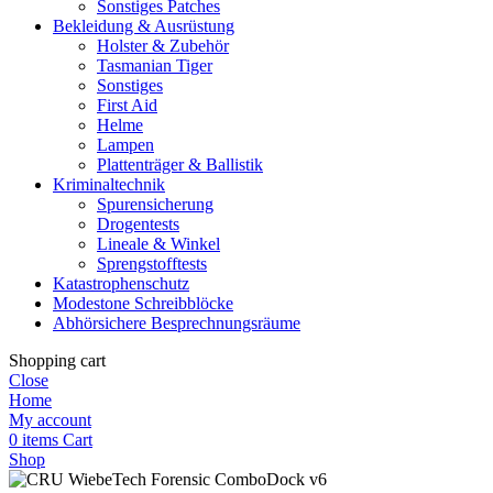
Sonstiges Patches
Bekleidung & Ausrüstung
Holster & Zubehör
Tasmanian Tiger
Sonstiges
First Aid
Helme
Lampen
Plattenträger & Ballistik
Kriminaltechnik
Spurensicherung
Drogentests
Lineale & Winkel
Sprengstofftests
Katastrophenschutz
Modestone Schreibblöcke
Abhörsichere Besprechnungsräume
Shopping cart
Close
Home
My account
0
items
Cart
Shop