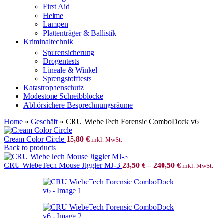
First Aid
Helme
Lampen
Plattenträger & Ballistik
Kriminaltechnik
Spurensicherung
Drogentests
Lineale & Winkel
Sprengstofftests
Katastrophenschutz
Modestone Schreibblöcke
Abhörsichere Besprechnungsräume
Home
»
Geschäft
»
CRU WiebeTech Forensic ComboDock v6
Cream Color Circle
15,80
€
inkl. MwSt.
Back to products
CRU WiebeTech Mouse Jiggler MJ-3
28,50
€
–
240,50
€
inkl. MwSt.