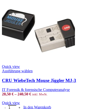
Quick view
This
Ausführung wählen
product
has
CRU WiebeTech Mouse Jiggler MJ-3
multiple
variants.
IT Forensik & forensische Computeranalyse
The
28,50
€
–
240,50
€
inkl. MwSt.
options
may
Quick view
be
CRU WiebeTech Mouse Jiggler Slow MJ-1 Menge
In den Warenkorb