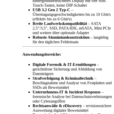
hintergrundbeleuchtetes Display mit vier Soft-
Touch-Tasten, keine DIP-Schalter
USB 3.2 Gen 2 Typ-C
–
Übertragungsgeschwindigkeiten bis zu 10 Gbit/s
(effektiv bis zu 6 Gbit/s)
Breite Laufwerkskompatibilität
– SATA
2,5″/3,5″, SSD, PATA/IDE, mSATA, Mini PCIe
und weitere über optionale Adapter
Robuste Aluminiumkonstruktion
– langlebig
für den täglichen Feldeinsatz
Anwendungsbereiche:
Digitale Forensik & IT-Ermittlungen
–
gerichtsfeste Sicherung und Abbildung von
Datenträgern
Strafverfolgung & Kriminaltechnik
–
Beschlagnahme und Analyse von Festplatten und
SSDs als Beweismittel
Unternehmens-IT & Incident Response
–
forensische Analyse bei Datenschutzverletzungen
oder Cyberangriffen
Rechtsanwälte & eDiscovery
– revisionssichere
Auswertung digitaler Beweismittel