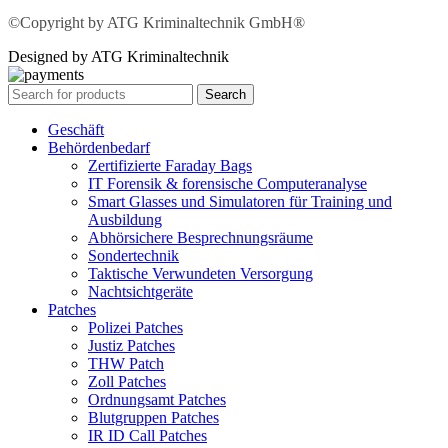
©Copyright by ATG Kriminaltechnik GmbH®
Designed by ATG Kriminaltechnik
Search
Geschäft
Behördenbedarf
Zertifizierte Faraday Bags
IT Forensik & forensische Computeranalyse
Smart Glasses und Simulatoren für Training und
Ausbildung
Abhörsichere Besprechnungsräume
Sondertechnik
Taktische Verwundeten Versorgung
Nachtsichtgeräte
Patches
Polizei Patches
Justiz Patches
THW Patch
Zoll Patches
Ordnungsamt Patches
Blutgruppen Patches
IR ID Call Patches