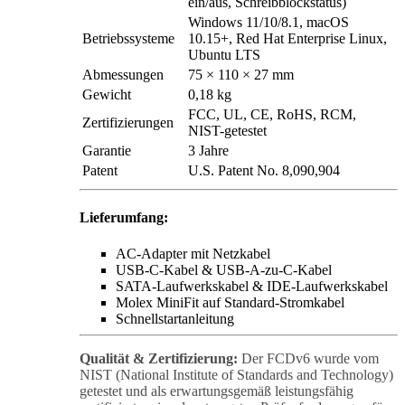
ein/aus, Schreibblockstatus)
Windows 11/10/8.1, macOS
Betriebssysteme
10.15+, Red Hat Enterprise Linux,
Ubuntu LTS
Abmessungen
75 × 110 × 27 mm
Gewicht
0,18 kg
FCC, UL, CE, RoHS, RCM,
Zertifizierungen
NIST-getestet
Garantie
3 Jahre
Patent
U.S. Patent No. 8,090,904
Lieferumfang:
AC-Adapter mit Netzkabel
USB-C-Kabel & USB-A-zu-C-Kabel
SATA-Laufwerkskabel & IDE-Laufwerkskabel
Molex MiniFit auf Standard-Stromkabel
Schnellstartanleitung
Qualität & Zertifizierung:
Der FCDv6 wurde vom
NIST (National Institute of Standards and Technology)
getestet und als erwartungsgemäß leistungsfähig