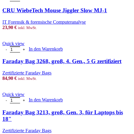
chosen
on
CRU WiebeTech Mouse Jiggler Slow MJ-1
the
product
IT Forensik & forensische Computeranalyse
page
23,90
€
inkl. MwSt.
Quick view
Faraday Bag 3268, groß, 4. Gen., 5 G zertifiziert Menge
In den Warenkorb
Faraday Bag 3268, groß, 4. Gen., 5 G zertifiziert
Zertifizierte Faraday Bags
84,90
€
inkl. MwSt.
Quick view
Faraday Bag 3213, groß, Gen. 3, für Laptops bis 18" Menge
In den Warenkorb
Faraday Bag 3213, groß, Gen. 3, für Laptops bis
18″
Zertifizierte Faraday Bags