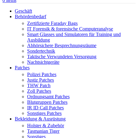
0
items
Geschäft
Behördenbedarf
Zertifizierte Faraday Bags
IT Forensik & forensische Computeranalyse
Smart Glasses und Simulatoren für Training und
Ausbildung
Abhörsichere Besprechnungsräume
Sondertechnik
Taktische Verwundeten Versorgung
Nachtsichtgeräte
Patches
Polizei Patches
Justiz Patches
THW Patch
Zoll Patches
Ordnungsamt Patches
Blutgruppen Patches
IR ID Call Patches
Sonstiges Patches
Bekleidung & Ausrüstung
Holster & Zubehör
Tasmanian Tiger
Sonstiges