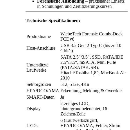
Forensische Ausbildung
– praxisnaher Einsatz
in Schulungen und Zertifizierungskursen
Technische Spezifikationen:
WiebeTech Forensic ComboDock
Produktname
FCDv6
USB 3.2 Gen 2 Typ-C (bis zu 10
Host-Anschluss
Gbit/s)
SATA 2,5″/3,5″, SSD, PATA/IDE
2,5″/3,5″, mSATA, Mini PCIe
Unterstützte
(PATA/SATA/USB),
Laufwerke
Hitachi/Toshiba 1,8″, MacBook Air
2010
Sektorgrößen
512, 512e, 4Kn
HPA/DCO/AMA
Erkennung, Meldung & Override
SMART-Daten
Ja
2-zeiliges LCD,
Display
hintergrundbeleuchtet, 16
Zeichen/Zeile
6 (Laufwerkszugriff,
LEDs
HPA/DCO/AMA, Fehler, Strom