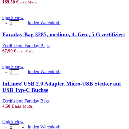
169,50
€
inkl. MwSt.
Quick view
Faraday Bag 3285, medium, 4. Gen., 5 G zertifiziert Menge
In den Warenkorb
Faraday Bag 3285, medium, 4. Gen., 5 G zertifiziert
Zertifizierte Faraday Bags
67,90
€
inkl. MwSt.
Quick view
InLine® USB 2.0 Adapter, Micro-USB Stecker auf USB Typ-C Buc
In den Warenkorb
InLine® USB 2.0 Adapter, Micro-USB Stecker auf
USB Typ-C Buchse
Zertifizierte Faraday Bags
4,50
€
inkl. MwSt.
Quick view
ORICO - Multi USB Ladestation 120 W mit 10 Anschlüsse, 5V/2.4A Do
In den Warenkorb