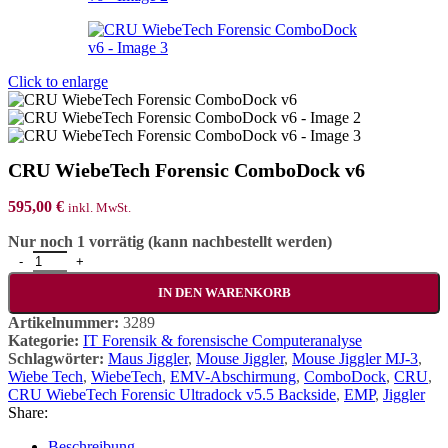
Click to enlarge
CRU WiebeTech Forensic ComboDock v6
595,00
€
inkl. MwSt.
Nur noch 1 vorrätig (kann nachbestellt werden)
CRU WiebeTech Forensic ComboDock v6 Menge
IN DEN WARENKORB
Artikelnummer:
3289
Kategorie:
IT Forensik & forensische Computeranalyse
Schlagwörter:
Maus Jiggler
,
Mouse Jiggler
,
Mouse Jiggler MJ-3
,
Wiebe Tech
,
WiebeTech
,
EMV-Abschirmung
,
ComboDock
,
CRU
,
CRU WiebeTech Forensic Ultradock v5.5 Backside
,
EMP
,
Jiggler
Share:
Beschreibung