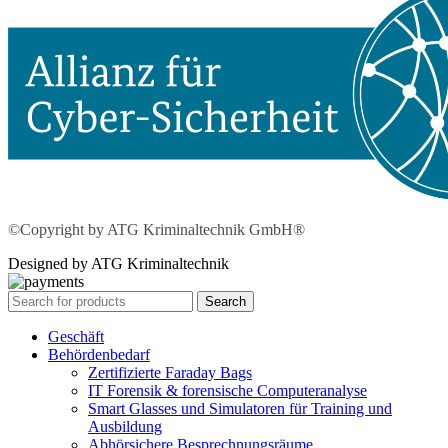
©Copyright by ATG Kriminaltechnik GmbH®
Designed by ATG Kriminaltechnik
Search
Geschäft
Behördenbedarf
Zertifizierte Faraday Bags
IT Forensik & forensische Computeranalyse
Smart Glasses und Simulatoren für Training und
Ausbildung
Abhörsichere Besprechnungsräume