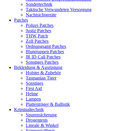
Sondertechnik
Taktische Verwundeten Versorgung
Nachtsichtgeräte
Patches
Polizei Patches
Justiz Patches
THW Patch
Zoll Patches
Ordnungsamt Patches
Blutgruppen Patches
IR ID Call Patches
Sonstiges Patches
Bekleidung & Ausrüstung
Holster & Zubehör
Tasmanian Tiger
Sonstiges
First Aid
Helme
Lampen
Plattenträger & Ballistik
Kriminaltechnik
Spurensicherung
Drogentests
Lineale & Winkel
Sprengstofftests