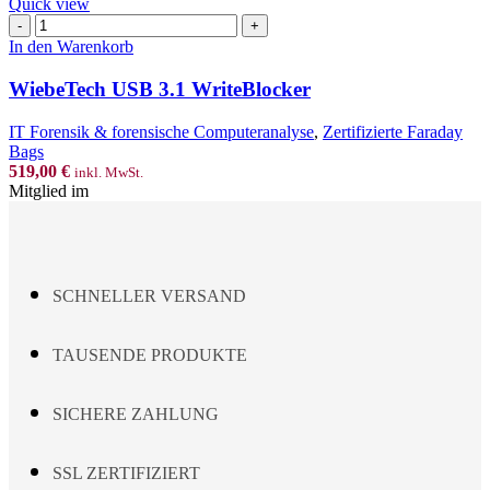
Quick view
WiebeTech
USB
In den Warenkorb
3.1
WriteBlocker
WiebeTech USB 3.1 WriteBlocker
Menge
IT Forensik & forensische Computeranalyse
,
Zertifizierte Faraday
Bags
519,00
€
inkl. MwSt.
Mitglied im
SCHNELLER VERSAND
TAUSENDE PRODUKTE
SICHERE ZAHLUNG
SSL ZERTIFIZIERT