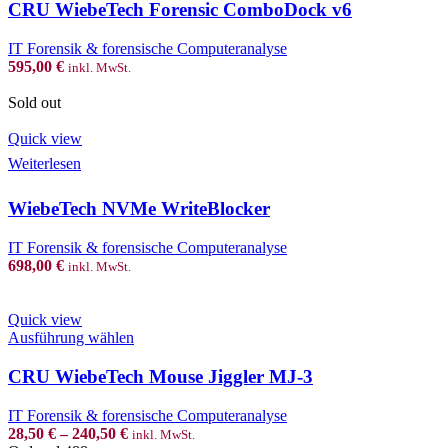
ComboDock
CRU WiebeTech Forensic ComboDock v6
v6
Menge
IT Forensik & forensische Computeranalyse
595,00
€
inkl. MwSt.
Sold out
Quick view
Weiterlesen
WiebeTech NVMe WriteBlocker
IT Forensik & forensische Computeranalyse
698,00
€
inkl. MwSt.
Quick view
This
Ausführung wählen
product
has
CRU WiebeTech Mouse Jiggler MJ-3
multiple
variants.
IT Forensik & forensische Computeranalyse
The
28,50
€
–
240,50
€
inkl. MwSt.
options