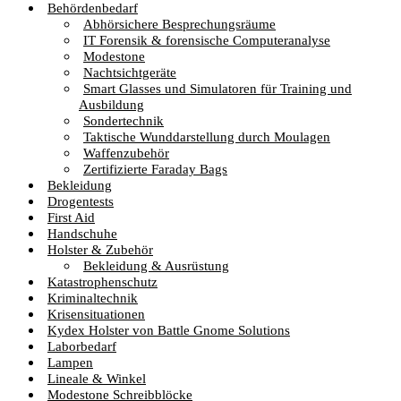
Behördenbedarf
Abhörsichere Besprechungsräume
IT Forensik & forensische Computeranalyse
Modestone
Nachtsichtgeräte
Smart Glasses und Simulatoren für Training und
Ausbildung
Sondertechnik
Taktische Wunddarstellung durch Moulagen
Waffenzubehör
Zertifizierte Faraday Bags
Bekleidung
Drogentests
First Aid
Handschuhe
Holster & Zubehör
Bekleidung & Ausrüstung
Katastrophenschutz
Kriminaltechnik
Krisensituationen
Kydex Holster von Battle Gnome Solutions
Laborbedarf
Lampen
Lineale & Winkel
Modestone Schreibblöcke