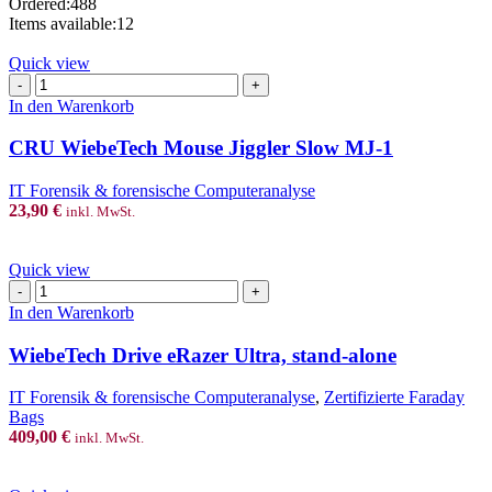
Ordered:
488
may
Items available:
12
be
chosen
Quick view
on
CRU
the
WiebeTech
In den Warenkorb
product
Mouse
page
Jiggler
CRU WiebeTech Mouse Jiggler Slow MJ-1
Slow
MJ-
IT Forensik & forensische Computeranalyse
1
23,90
€
inkl. MwSt.
Menge
Quick view
WiebeTech
Drive
In den Warenkorb
eRazer
Ultra,
WiebeTech Drive eRazer Ultra, stand-alone
stand-
alone
IT Forensik & forensische Computeranalyse
,
Zertifizierte Faraday
Menge
Bags
409,00
€
inkl. MwSt.