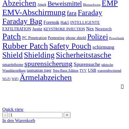
Abzeichen
EMP
Beweismittel
Attack
Blutnachweis
EMV-Abschirmung
Faraday
fara
Faraday Bag
Forensik
Hak5
INTELLIGENTE
Nex
Justiz
Nextorch
EXFILTRATION
KEYSTROKE INJECTION
Patch
Polizei
PC Penetration
Pentesting
phone shield
Powerbank
Rubber Patch
Safety Pouch
schirmung
Shield
Shielding
Sicherheitstasche
spurensicherung
Spurensuche
smartphone
taktische
USB
tasmanian tiger
Wunddarstellung
Tetra Basic Edition
TVV
wasserabweisend
Ärmelabzeichen
Wi-Fi
WiFi
Quick view
CRU
WiebeTech
In den Warenkorb
Forensic