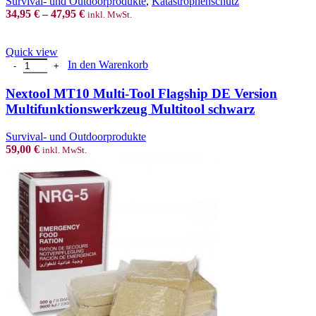
Survival- und Outdoorprodukte
,
Katastrophenschutz
options
34,95
€
–
47,95
€
inkl. MwSt.
may
be
chosen
Quick view
on
Nextool MT10 Multi-Tool Flagship DE Version Multifunktionswerkz
In den Warenkorb
the
product
Nextool MT10 Multi-Tool Flagship DE Version
page
Multifunktionswerkzeug Multitool schwarz
Survival- und Outdoorprodukte
59,00
€
inkl. MwSt.