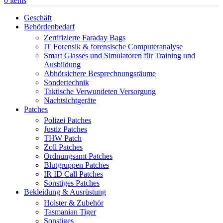
0
items
Geschäft
Behördenbedarf
Zertifizierte Faraday Bags
IT Forensik & forensische Computeranalyse
Smart Glasses und Simulatoren für Training und
Ausbildung
Abhörsichere Besprechnungsräume
Sondertechnik
Taktische Verwundeten Versorgung
Nachtsichtgeräte
Patches
Polizei Patches
Justiz Patches
THW Patch
Zoll Patches
Ordnungsamt Patches
Blutgruppen Patches
IR ID Call Patches
Sonstiges Patches
Bekleidung & Ausrüstung
Holster & Zubehör
Tasmanian Tiger
Sonstiges