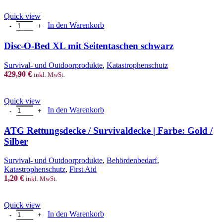
Quick view
Disc-O-Bed XL mit Seitentaschen schwarz Menge
In den Warenkorb
Disc-O-Bed XL mit Seitentaschen schwarz
Survival- und Outdoorprodukte
,
Katastrophenschutz
429,90
€
inkl. MwSt.
Quick view
ATG Rettungsdecke / Survivaldecke | Farbe: Gold / Silber Menge
In den Warenkorb
ATG Rettungsdecke / Survivaldecke | Farbe: Gold /
Silber
Survival- und Outdoorprodukte
,
Behördenbedarf
,
Katastrophenschutz
,
First Aid
1,20
€
inkl. MwSt.
Quick view
Einwegdecke, schwer entflammbar, 300 gr. ca. 110 x 190 cm Menge
In den Warenkorb