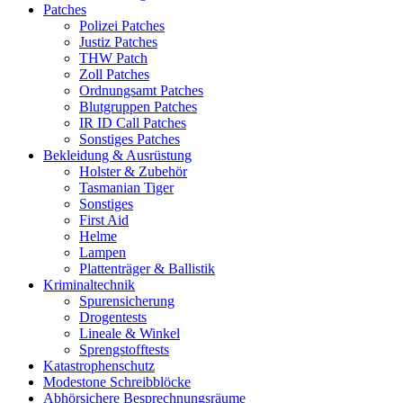
Patches
Polizei Patches
Justiz Patches
THW Patch
Zoll Patches
Ordnungsamt Patches
Blutgruppen Patches
IR ID Call Patches
Sonstiges Patches
Bekleidung & Ausrüstung
Holster & Zubehör
Tasmanian Tiger
Sonstiges
First Aid
Helme
Lampen
Plattenträger & Ballistik
Kriminaltechnik
Spurensicherung
Drogentests
Lineale & Winkel
Sprengstofftests
Katastrophenschutz
Modestone Schreibblöcke
Abhörsichere Besprechnungsräume