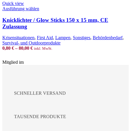
Quick view
This
Ausführung wählen
product
has
Knicklichter / Glow Sticks 150 x 15 mm, CE
multiple
Zulassung
variants.
The
Krisensituationen
,
First Aid
,
Lampen
,
Sonstiges
,
Behördenbedarf
,
options
Survival- und Outdoorprodukte
may
0,80
€
–
80,00
€
inkl. MwSt.
be
chosen
on
Mitglied im
the
product
page
SCHNELLER VERSAND
TAUSENDE PRODUKTE