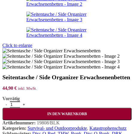
Click to enlarge
Seitentasche / Side Organizer Erwachsenenbetten
44,90
€
inkl. MwSt.
Vorrätig
Seitentasche / Side Organizer Erwachsenenbetten Menge
IN DEN WARENKORB
Artikelnummer:
19808/BLK
Kategorien:
Survival- und Outdoorprodukte
,
Katastrophenschutz
Schlagwörter:
Disc-O-Bed
,
THW
,
Bunk
,
Disc-O-Bunk
,
DRK
,