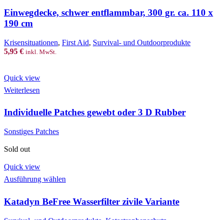
Einwegdecke, schwer entflammbar, 300 gr. ca. 110 x
190 cm
Krisensituationen
,
First Aid
,
Survival- und Outdoorprodukte
5,95
€
inkl. MwSt.
Quick view
Weiterlesen
Individuelle Patches gewebt oder 3 D Rubber
Sonstiges Patches
Sold out
Quick view
This
Ausführung wählen
product
has
Katadyn BeFree Wasserfilter zivile Variante
multiple
variants.
The