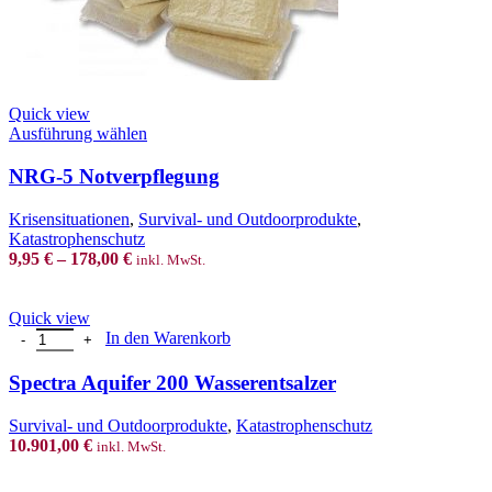
Quick view
This
Ausführung wählen
product
has
NRG-5 Notverpflegung
multiple
variants.
Krisensituationen
,
Survival- und Outdoorprodukte
,
The
Katastrophenschutz
options
9,95
€
–
178,00
€
inkl. MwSt.
may
be
chosen
Quick view
on
Spectra Aquifer 200 Wasserentsalzer Menge
In den Warenkorb
the
product
Spectra Aquifer 200 Wasserentsalzer
page
Survival- und Outdoorprodukte
,
Katastrophenschutz
10.901,00
€
inkl. MwSt.