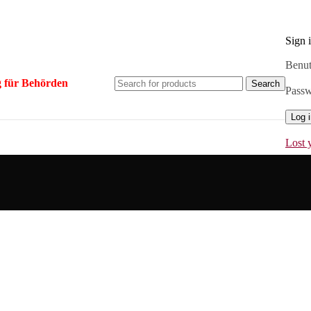
Sign 
Benut
 für Behörden
Search
Pass
Log 
Lost 