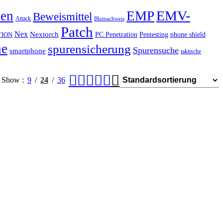
EMV-
hen
EMP
Beweismittel
Attack
Blutnachweis
Patch
Nex
Nextorch
PC Penetration
Pentesting
phone shield
TION
he
spurensicherung
Spurensuche
smartphone
taktische
Show
9
24
36