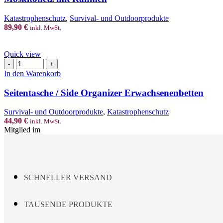
Katastrophenschutz
,
Survival- und Outdoorprodukte
89,90
€
inkl. MwSt.
Quick view
Seitentasche
/
In den Warenkorb
Side
Organizer
Seitentasche / Side Organizer Erwachsenenbetten
Erwachsenenbetten
Menge
Survival- und Outdoorprodukte
,
Katastrophenschutz
44,90
€
inkl. MwSt.
Mitglied im
SCHNELLER VERSAND
TAUSENDE PRODUKTE