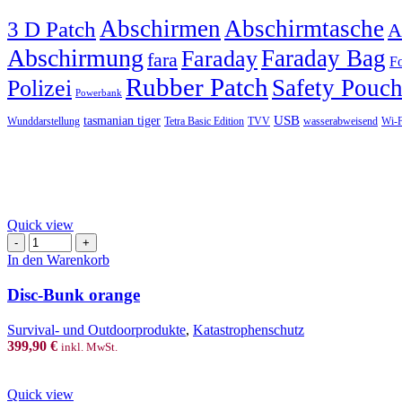
Abschirmen
Abschirmtasche
3 D Patch
A
Abschirmung
Faraday Bag
Faraday
fara
Fo
Rubber Patch
Safety Pouc
Polizei
Powerbank
USB
tasmanian tiger
Wunddarstellung
Tetra Basic Edition
TVV
wasserabweisend
Wi-F
Quick view
Disc-
Bunk
In den Warenkorb
orange
Menge
Disc-Bunk orange
Survival- und Outdoorprodukte
,
Katastrophenschutz
399,90
€
inkl. MwSt.
Quick view