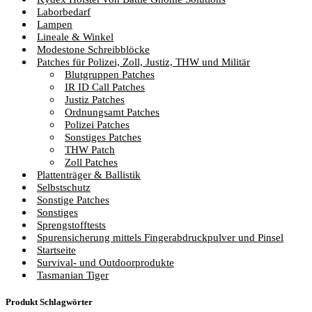
Laborbedarf
Lampen
Lineale & Winkel
Modestone Schreibblöcke
Patches für Polizei, Zoll, Justiz, THW und Militär
Blutgruppen Patches
IR ID Call Patches
Justiz Patches
Ordnungsamt Patches
Polizei Patches
Sonstiges Patches
THW Patch
Zoll Patches
Plattenträger & Ballistik
Selbstschutz
Sonstige Patches
Sonstiges
Sprengstofftests
Spurensicherung mittels Fingerabdruckpulver und Pinsel
Startseite
Survival- und Outdoorprodukte
Tasmanian Tiger
Produkt Schlagwörter