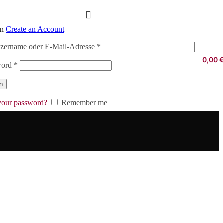
in
Create an Account
Erforderlich
zername oder E-Mail-Adresse
*
0,00
Erforderlich
word
*
in
your password?
Remember me