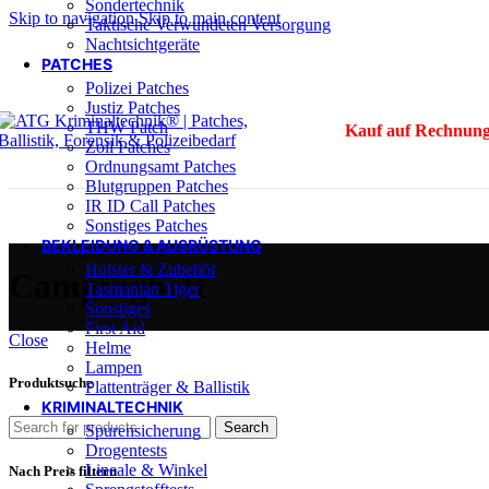
Sondertechnik
Skip to navigation
Skip to main content
Taktische Verwundeten Versorgung
Nachtsichtgeräte
PATCHES
Polizei Patches
Justiz Patches
THW Patch
Kauf auf Rechnung
Zoll Patches
Ordnungsamt Patches
Blutgruppen Patches
IR ID Call Patches
Sonstiges Patches
BEKLEIDUNG & AUSRÜSTUNG
Holster & Zubehör
Campingbett
Tasmanian Tiger
Sonstiges
First Aid
Close
Helme
Lampen
Produktsuche
Plattenträger & Ballistik
KRIMINALTECHNIK
Search
Spurensicherung
Drogentests
Lineale & Winkel
Nach Preis filtern