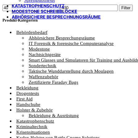
Sprengstofftests
KATASTROPHENSCHUTZ
Min.
Max.
Filter
MODESTONE SCHREIBBLÖCKE
Preis
Preis
ABHÖRSICHERE BESPRECHNUNGSRÄUME
Produkt-Kategorien
Behördenbedarf
Abhörsichere Besprechungsräume
IT Forensik & forensische Computeranalyse
Modestone
Nachtsichtgeräte
Smart Glasses und Simulatoren für Training und Ausbil
Sondertechnik
Taktische Wunddarstellung durch Moulagen
Waffenzubehör
Zertifizierte Faraday Bags
Bekleidung
Drogentests
First Aid
Handschuhe
Holster & Zubehör
Bekleidung & Ausrüstung
Katastrophenschutz
Kriminaltechnik
Krisensituationen
Kydex Holster von Battle Gnome Solutions