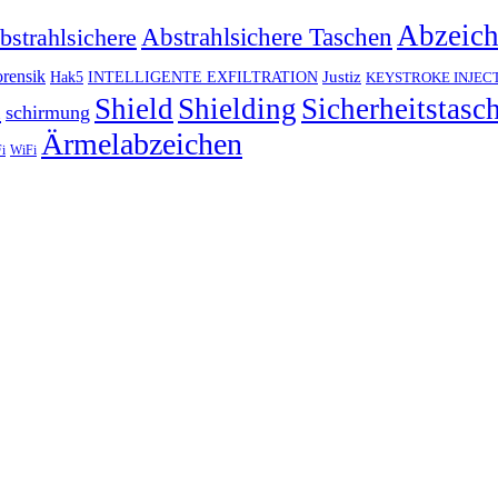
Abzeic
Abstrahlsichere Taschen
bstrahlsichere
rensik
Justiz
Hak5
INTELLIGENTE EXFILTRATION
KEYSTROKE INJEC
h
Shield
Shielding
Sicherheitstasc
schirmung
Ärmelabzeichen
i
WiFi