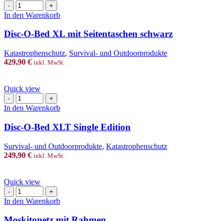
Disc-
O-
In den Warenkorb
Bed
XL
Disc-O-Bed XL mit Seitentaschen schwarz
mit
Seitentaschen
Katastrophenschutz
,
Survival- und Outdoorprodukte
schwarz
429,90
€
inkl. MwSt.
Menge
Quick view
Disc-
O-
In den Warenkorb
Bed
XLT
Disc-O-Bed XLT Single Edition
Single
Edition
Survival- und Outdoorprodukte
,
Katastrophenschutz
Menge
249,90
€
inkl. MwSt.
Quick view
Moskitonetz
mit
In den Warenkorb
Rahmen
Menge
Moskitonetz mit Rahmen