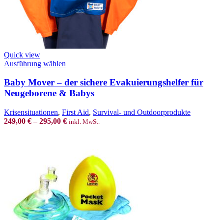
Quick view
This
Ausführung wählen
product
has
Baby Mover – der sichere Evakuierungshelfer für
multiple
Neugeborene & Babys
variants.
The
Krisensituationen
,
First Aid
,
Survival- und Outdoorprodukte
options
249,00
€
–
295,00
€
inkl. MwSt.
may
be
chosen
on
the
product
page