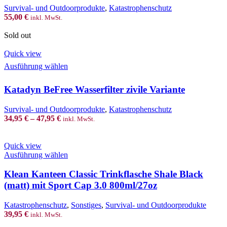
Survival- und Outdoorprodukte
,
Katastrophenschutz
55,00
€
inkl. MwSt.
Sold out
Quick view
This
Ausführung wählen
product
has
Katadyn BeFree Wasserfilter zivile Variante
multiple
variants.
The
Survival- und Outdoorprodukte
,
Katastrophenschutz
options
34,95
€
–
47,95
€
inkl. MwSt.
may
be
chosen
Quick view
on
This
Ausführung wählen
the
product
product
has
Klean Kanteen Classic Trinkflasche Shale Black
page
multiple
(matt) mit Sport Cap 3.0 800ml/27oz
variants.
The
Katastrophenschutz
,
Sonstiges
,
Survival- und Outdoorprodukte
options
39,95
€
inkl. MwSt.
may