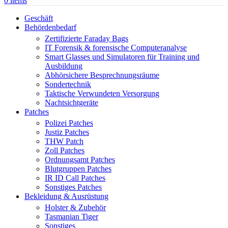
0
items
Geschäft
Behördenbedarf
Zertifizierte Faraday Bags
IT Forensik & forensische Computeranalyse
Smart Glasses und Simulatoren für Training und
Ausbildung
Abhörsichere Besprechnungsräume
Sondertechnik
Taktische Verwundeten Versorgung
Nachtsichtgeräte
Patches
Polizei Patches
Justiz Patches
THW Patch
Zoll Patches
Ordnungsamt Patches
Blutgruppen Patches
IR ID Call Patches
Sonstiges Patches
Bekleidung & Ausrüstung
Holster & Zubehör
Tasmanian Tiger
Sonstiges