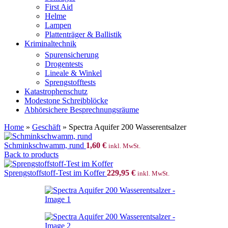
First Aid
Helme
Lampen
Plattenträger & Ballistik
Kriminaltechnik
Spurensicherung
Drogentests
Lineale & Winkel
Sprengstofftests
Katastrophenschutz
Modestone Schreibblöcke
Abhörsichere Besprechnungsräume
Home
»
Geschäft
»
Spectra Aquifer 200 Wasserentsalzer
Schminkschwamm, rund
1,60
€
inkl. MwSt.
Back to products
Sprengstoffstoff-Test im Koffer
229,95
€
inkl. MwSt.