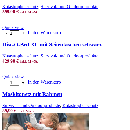
Katastrophenschutz
,
Survival- und Outdoorprodukte
399,90
€
inkl. MwSt.
Quick view
Disc-O-Bed XL mit Seitentaschen schwarz Menge
In den Warenkorb
Disc-O-Bed XL mit Seitentaschen schwarz
Katastrophenschutz
,
Survival- und Outdoorprodukte
429,90
€
inkl. MwSt.
Quick view
Moskitonetz mit Rahmen Menge
In den Warenkorb
Moskitonetz mit Rahmen
Survival- und Outdoorprodukte
,
Katastrophenschutz
89,90
€
inkl. MwSt.