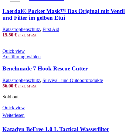
Laerdal® Pocket Mask™ Das Original mit Ventil
und Filter im gelben Etui
Katastrophenschutz
,
First Aid
15,50
€
inkl. MwSt.
Quick view
This
Ausführung wählen
product
has
Benchmade 7 Hook Rescue Cutter
multiple
variants.
Katastrophenschutz
,
Survival- und Outdoorprodukte
The
56,00
€
inkl. MwSt.
options
may
Sold out
be
chosen
Quick view
on
Weiterlesen
the
product
page
Katadyn BeFree 1.0 L Tactical Wasserfilter