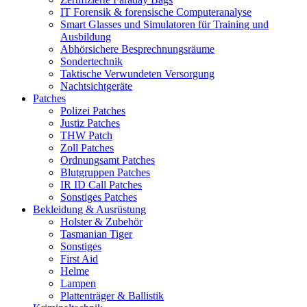
IT Forensik & forensische Computeranalyse
Smart Glasses und Simulatoren für Training und
Ausbildung
Abhörsichere Besprechnungsräume
Sondertechnik
Taktische Verwundeten Versorgung
Nachtsichtgeräte
Patches
Polizei Patches
Justiz Patches
THW Patch
Zoll Patches
Ordnungsamt Patches
Blutgruppen Patches
IR ID Call Patches
Sonstiges Patches
Bekleidung & Ausrüstung
Holster & Zubehör
Tasmanian Tiger
Sonstiges
First Aid
Helme
Lampen
Plattenträger & Ballistik