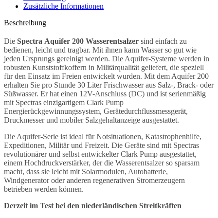
Zusätzliche Informationen
Beschreibung
Die
Spectra Aquifer 200 Wasserentsalzer
sind einfach zu
bedienen, leicht und tragbar. Mit ihnen kann Wasser so gut wie
jeden Ursprungs gereinigt werden. Die Aquifer-Systeme werden in
robusten Kunststoffkoffern in Militärqualität geliefert, die speziell
für den Einsatz im Freien entwickelt wurden. Mit dem Aquifer 200
erhalten Sie pro Stunde 30 Liter Frischwasser aus Salz-, Brack- oder
Süßwasser. Er hat einen 12V-Anschluss (DC) und ist serienmäßig
mit Spectras einzigartigem Clark Pump
Energierückgewinnungssystem, Gerätedurchflussmessgerät,
Druckmesser und mobiler Salzgehaltanzeige ausgestattet.
Die Aquifer-Serie ist ideal für Notsituationen, Katastrophenhilfe,
Expeditionen, Militär und Freizeit. Die Geräte sind mit Spectras
revolutionärer und selbst entwickelter Clark Pump ausgestattet,
einem Hochdruckverstärker, der die Wasserentsalzer so sparsam
macht, dass sie leicht mit Solarmodulen, Autobatterie,
Windgenerator oder anderen regenerativen Stromerzeugern
betrieben werden können.
Derzeit im Test bei den niederländischen Streitkräften