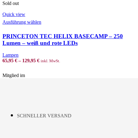
be
Sold out
chosen
on
Quick view
the
This
Ausführung wählen
product
product
page
has
PRINCETON TEC HELIX BASECAMP – 250
multiple
variants.
Lumen – weiß und rote LEDs
The
options
Lampen
may
65,95
€
–
129,95
€
inkl. MwSt.
be
chosen
on
Mitglied im
the
product
page
SCHNELLER VERSAND