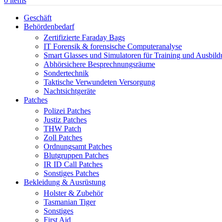
0
items
Geschäft
Behördenbedarf
Zertifizierte Faraday Bags
IT Forensik & forensische Computeranalyse
Smart Glasses und Simulatoren für Training und Ausbil
Abhörsichere Besprechnungsräume
Sondertechnik
Taktische Verwundeten Versorgung
Nachtsichtgeräte
Patches
Polizei Patches
Justiz Patches
THW Patch
Zoll Patches
Ordnungsamt Patches
Blutgruppen Patches
IR ID Call Patches
Sonstiges Patches
Bekleidung & Ausrüstung
Holster & Zubehör
Tasmanian Tiger
Sonstiges
First Aid