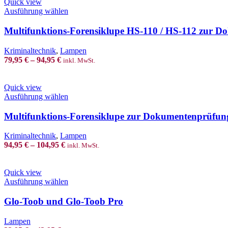
Quick view
This
Ausführung wählen
product
has
Multifunktions-Forensiklupe HS-110 / HS-112 zur 
multiple
variants.
Kriminaltechnik
,
Lampen
The
79,95
€
–
94,95
€
inkl. MwSt.
options
may
be
Quick view
chosen
This
Ausführung wählen
on
product
the
has
Multifunktions-Forensiklupe zur Dokumentenprüfun
product
multiple
page
variants.
Kriminaltechnik
,
Lampen
The
94,95
€
–
104,95
€
inkl. MwSt.
options
may
be
Quick view
chosen
This
Ausführung wählen
on
product
the
has
Glo-Toob und Glo-Toob Pro
product
multiple
page
variants.
Lampen
The