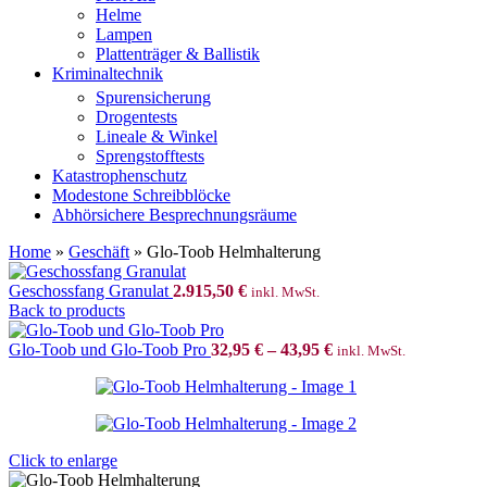
Helme
Lampen
Plattenträger & Ballistik
Kriminaltechnik
Spurensicherung
Drogentests
Lineale & Winkel
Sprengstofftests
Katastrophenschutz
Modestone Schreibblöcke
Abhörsichere Besprechnungsräume
Home
»
Geschäft
»
Glo-Toob Helmhalterung
Geschossfang Granulat
2.915,50
€
inkl. MwSt.
Back to products
Glo-Toob und Glo-Toob Pro
32,95
€
–
43,95
€
inkl. MwSt.
Click to enlarge