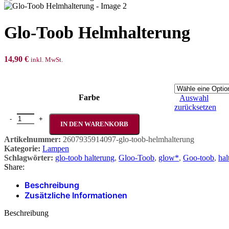
Glo-Toob Helmhalterung
14,90
€
inkl. MwSt.
Farbe
Auswahl
zurücksetzen
Glo-Toob Helmhalterung Menge
IN DEN WARENKORB
Artikelnummer:
2607935914097-glo-toob-helmhalterung
Kategorie:
Lampen
Schlagwörter:
glo-toob halterung
,
Gloo-Toob
,
glow*
,
Goo-toob
,
hal
Share:
Beschreibung
Zusätzliche Informationen
Beschreibung