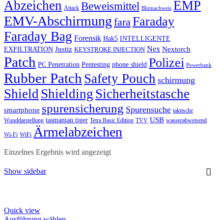
Abzeichen
EMP
Beweismittel
Attack
Blutnachweis
EMV-Abschirmung
Faraday
fara
Faraday Bag
Forensik
Hak5
INTELLIGENTE
Nex
Justiz
Nextorch
EXFILTRATION
KEYSTROKE INJECTION
Patch
Polizei
PC Penetration
Pentesting
phone shield
Powerbank
Rubber Patch
Safety Pouch
schirmung
Shield
Shielding
Sicherheitstasche
spurensicherung
Spurensuche
smartphone
taktische
USB
tasmanian tiger
Wunddarstellung
Tetra Basic Edition
TVV
wasserabweisend
Ärmelabzeichen
Wi-Fi
WiFi
Einzelnes Ergebnis wird angezeigt
Show sidebar
Quick view
This
Ausführung wählen