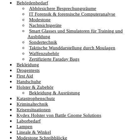
Behördenbedarf
Abhörsichere Besprechungsräume
IT Forensik & forensische Computeranalyse
Modestone
Nachtsichtgeräte
Smart Glasses und Simulatoren für Training und
Ausbildung
Sondertechnik
Taktische Wunddarstellung durch Moulagen
Waffenzubehör
Zertifizierte Faraday Bags
Bekleidung
Drogentests
First Aid
Handschuhe
Holster & Zubehör
Bekleidung & Ausrüstung
Katastrophenschutz
Kriminaltechnik
Krisensituationen
Kydex Holster von Battle Gnome Solutions
Laborbedarf
Lampen
Lineale & Winkel
Modestone Schreibblöcke