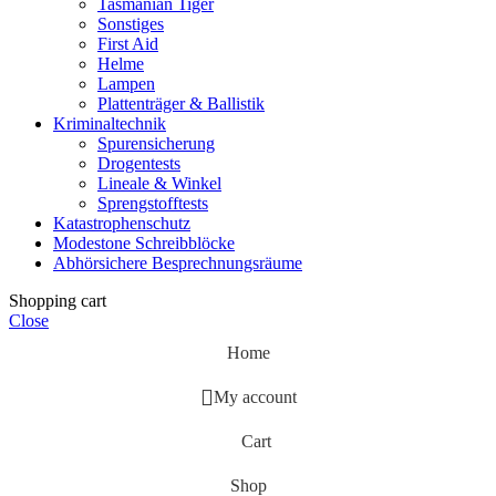
Tasmanian Tiger
Sonstiges
First Aid
Helme
Lampen
Plattenträger & Ballistik
Kriminaltechnik
Spurensicherung
Drogentests
Lineale & Winkel
Sprengstofftests
Katastrophenschutz
Modestone Schreibblöcke
Abhörsichere Besprechnungsräume
Shopping cart
Close
Home
My account
Cart
Shop