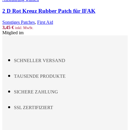
product
has
2 D Rot Kreuz Rubber Patch für IFAK
multiple
variants.
Sonstiges Patches
,
First Aid
The
3,45
€
inkl. MwSt.
options
Mitglied im
may
be
chosen
on
the
SCHNELLER VERSAND
product
page
TAUSENDE PRODUKTE
SICHERE ZAHLUNG
SSL ZERTIFIZIERT