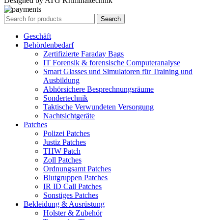
Designed by ATG Kriminaltechnik
Search
Geschäft
Behördenbedarf
Zertifizierte Faraday Bags
IT Forensik & forensische Computeranalyse
Smart Glasses und Simulatoren für Training und
Ausbildung
Abhörsichere Besprechnungsräume
Sondertechnik
Taktische Verwundeten Versorgung
Nachtsichtgeräte
Patches
Polizei Patches
Justiz Patches
THW Patch
Zoll Patches
Ordnungsamt Patches
Blutgruppen Patches
IR ID Call Patches
Sonstiges Patches
Bekleidung & Ausrüstung
Holster & Zubehör