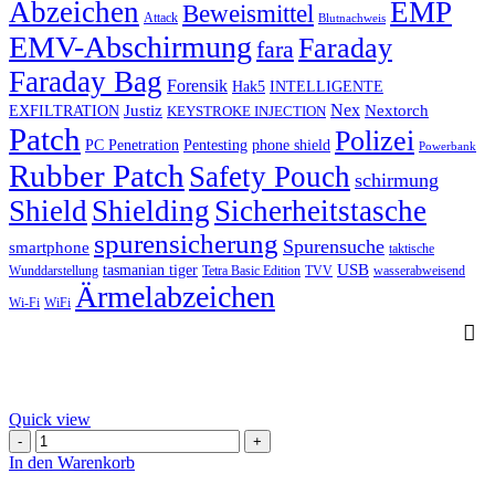
Abzeichen
EMP
Beweismittel
Attack
Blutnachweis
EMV-Abschirmung
Faraday
fara
Faraday Bag
Forensik
Hak5
INTELLIGENTE
Nex
Justiz
Nextorch
EXFILTRATION
KEYSTROKE INJECTION
Patch
Polizei
PC Penetration
Pentesting
phone shield
Powerbank
Rubber Patch
Safety Pouch
schirmung
Shield
Shielding
Sicherheitstasche
spurensicherung
Spurensuche
smartphone
taktische
USB
tasmanian tiger
Wunddarstellung
Tetra Basic Edition
TVV
wasserabweisend
Ärmelabzeichen
Wi-Fi
WiFi
Quick view
HAK5
USB
In den Warenkorb
Rubber