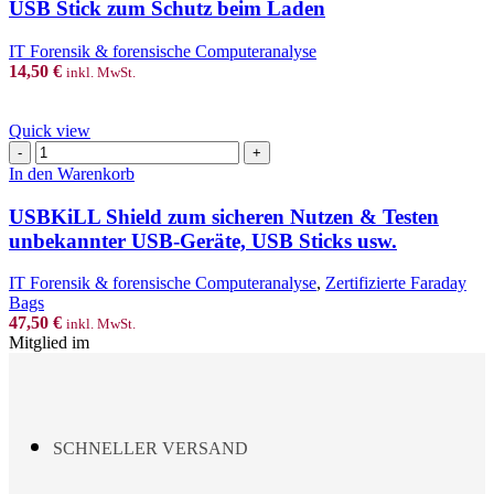
Schutz
USB Stick zum Schutz beim Laden
beim
Laden
IT Forensik & forensische Computeranalyse
Menge
14,50
€
inkl. MwSt.
Quick view
USBKiLL
Shield
In den Warenkorb
zum
sicheren
USBKiLL Shield zum sicheren Nutzen & Testen
Nutzen
unbekannter USB-Geräte, USB Sticks usw.
&
Testen
IT Forensik & forensische Computeranalyse
,
Zertifizierte Faraday
unbekannter
Bags
USB-
47,50
€
inkl. MwSt.
Geräte,
Mitglied im
USB
Sticks
usw.
Menge
SCHNELLER VERSAND