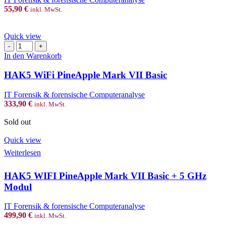
+
55,90
€
inkl. MwSt.
C
Menge
Quick view
HAK5
WiFi
In den Warenkorb
PineApple
Mark
HAK5 WiFi PineApple Mark VII Basic
VII
Basic
IT Forensik & forensische Computeranalyse
Menge
333,90
€
inkl. MwSt.
Sold out
Quick view
Weiterlesen
HAK5 WIFI PineApple Mark VII Basic + 5 GHz
Modul
IT Forensik & forensische Computeranalyse
499,90
€
inkl. MwSt.