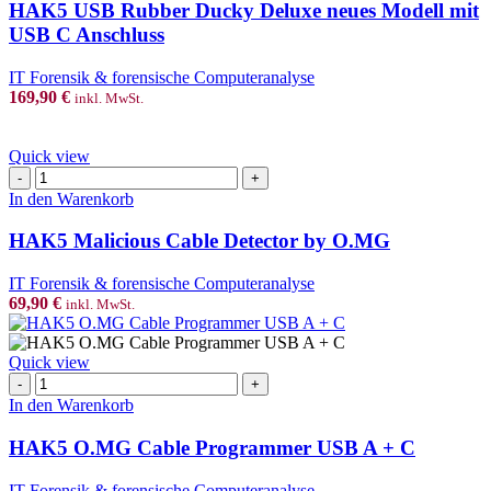
Ducky
HAK5 USB Rubber Ducky Deluxe neues Modell mit
Deluxe
USB C Anschluss
neues
Modell
IT Forensik & forensische Computeranalyse
mit
169,90
€
inkl. MwSt.
USB
C
Anschluss
Quick view
Menge
HAK5
Malicious
In den Warenkorb
Cable
Detector
HAK5 Malicious Cable Detector by O.MG
by
O.MG
IT Forensik & forensische Computeranalyse
Menge
69,90
€
inkl. MwSt.
Quick view
HAK5
O.MG
In den Warenkorb
Cable
Programmer
HAK5 O.MG Cable Programmer USB A + C
USB
A
IT Forensik & forensische Computeranalyse