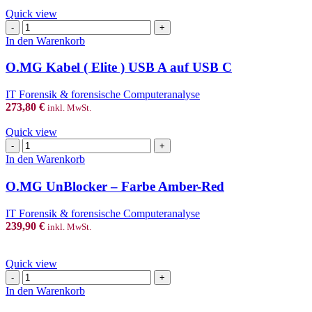
Micro
Quick view
Menge
O.MG
Kabel
In den Warenkorb
(
Elite
O.MG Kabel ( Elite ) USB A auf USB C
)
USB
IT Forensik & forensische Computeranalyse
A
273,80
€
inkl. MwSt.
auf
USB
Quick view
C
O.MG
Menge
UnBlocker
In den Warenkorb
–
Farbe
O.MG UnBlocker – Farbe Amber-Red
Amber-
Red
IT Forensik & forensische Computeranalyse
Menge
239,90
€
inkl. MwSt.
Quick view
USB
Stick
In den Warenkorb
zum