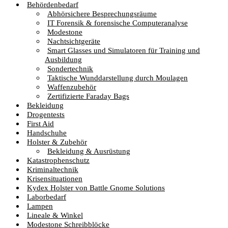
Behördenbedarf
Abhörsichere Besprechungsräume
IT Forensik & forensische Computeranalyse
Modestone
Nachtsichtgeräte
Smart Glasses und Simulatoren für Training und
Ausbildung
Sondertechnik
Taktische Wunddarstellung durch Moulagen
Waffenzubehör
Zertifizierte Faraday Bags
Bekleidung
Drogentests
First Aid
Handschuhe
Holster & Zubehör
Bekleidung & Ausrüstung
Katastrophenschutz
Kriminaltechnik
Krisensituationen
Kydex Holster von Battle Gnome Solutions
Laborbedarf
Lampen
Lineale & Winkel
Modestone Schreibblöcke