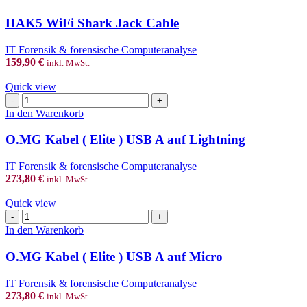
Shark
Jack
HAK5 WiFi Shark Jack Cable
Cable
Menge
IT Forensik & forensische Computeranalyse
159,90
€
inkl. MwSt.
Quick view
O.MG
Kabel
In den Warenkorb
(
Elite
O.MG Kabel ( Elite ) USB A auf Lightning
)
USB
IT Forensik & forensische Computeranalyse
A
273,80
€
inkl. MwSt.
auf
Lightning
Quick view
Menge
O.MG
Kabel
In den Warenkorb
(
Elite
O.MG Kabel ( Elite ) USB A auf Micro
)
USB
IT Forensik & forensische Computeranalyse
A
273,80
€
inkl. MwSt.
auf