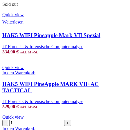
Sold out
Quick view
Weiterlesen
HAK5 WIFI Pineapple Mark VII Spezial
IT Forensik & forensische Computeranalyse
334,90
€
inkl. MwSt.
Quick view
HAK5
In den Warenkorb
WIFI
PineApple
HAK5 WIFI PineApple MARK VII+AC
MARK
TACTICAL
VII+AC
TACTICAL
IT Forensik & forensische Computeranalyse
Menge
529,90
€
inkl. MwSt.
Quick view
HAK5
WiFi
In den Warenkorb