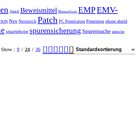
EMV-
hen
EMP
Beweismittel
Attack
Blutnachweis
Patch
Nex
Nextorch
PC Penetration
Pentesting
phone shield
TION
he
spurensicherung
Spurensuche
smartphone
taktische
Show
9
24
36