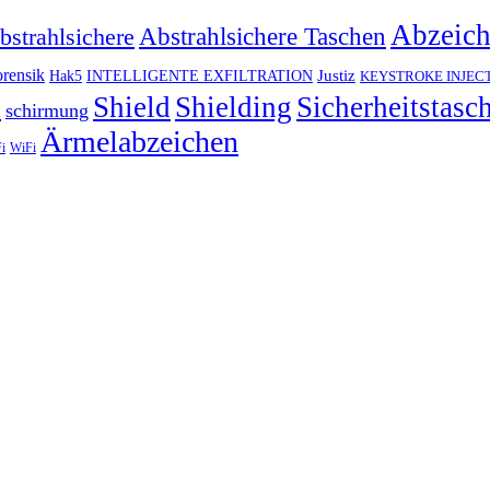
Abzeic
Abstrahlsichere Taschen
bstrahlsichere
rensik
Justiz
Hak5
INTELLIGENTE EXFILTRATION
KEYSTROKE INJEC
h
Shield
Shielding
Sicherheitstasc
schirmung
Ärmelabzeichen
i
WiFi