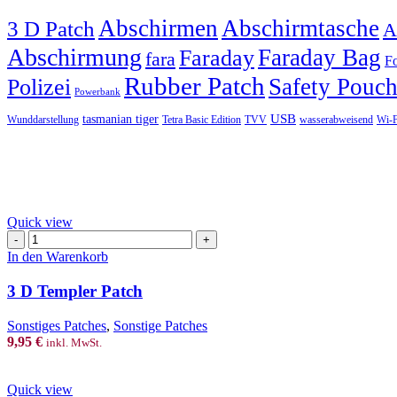
Abschirmen
Abschirmtasche
3 D Patch
A
Abschirmung
Faraday Bag
Faraday
fara
Fo
Rubber Patch
Safety Pouc
Polizei
Powerbank
USB
tasmanian tiger
Wunddarstellung
Tetra Basic Edition
TVV
wasserabweisend
Wi-F
Quick view
3
D
In den Warenkorb
Templer
Patch
3 D Templer Patch
Menge
Sonstiges Patches
,
Sonstige Patches
9,95
€
inkl. MwSt.
Quick view