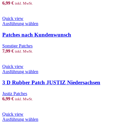
The
6,99
€
inkl. MwSt.
options
may
be
Quick view
chosen
This
Ausführung wählen
on
product
the
has
Patches nach Kundenwunsch
product
multiple
page
variants.
Sonstige Patches
The
7,99
€
inkl. MwSt.
options
may
be
Quick view
chosen
This
Ausführung wählen
on
product
the
has
3 D Rubber Patch JUSTIZ Niedersachsen
product
multiple
page
variants.
Justiz Patches
The
6,99
€
inkl. MwSt.
options
may
be
Quick view
chosen
This
Ausführung wählen
on
product
the