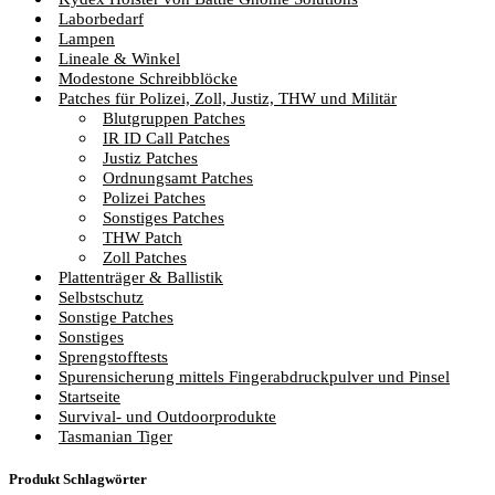
Laborbedarf
Lampen
Lineale & Winkel
Modestone Schreibblöcke
Patches für Polizei, Zoll, Justiz, THW und Militär
Blutgruppen Patches
IR ID Call Patches
Justiz Patches
Ordnungsamt Patches
Polizei Patches
Sonstiges Patches
THW Patch
Zoll Patches
Plattenträger & Ballistik
Selbstschutz
Sonstige Patches
Sonstiges
Sprengstofftests
Spurensicherung mittels Fingerabdruckpulver und Pinsel
Startseite
Survival- und Outdoorprodukte
Tasmanian Tiger
Produkt Schlagwörter