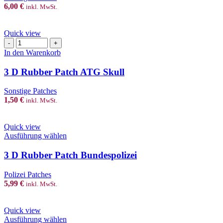
Piercing"
6,00
€
inkl. MwSt.
Menge
Quick view
3
D
In den Warenkorb
Rubber
Patch
3 D Rubber Patch ATG Skull
ATG
Skull
Sonstige Patches
Menge
1,50
€
inkl. MwSt.
Quick view
This
Ausführung wählen
product
has
3 D Rubber Patch Bundespolizei
multiple
variants.
Polizei Patches
The
5,99
€
inkl. MwSt.
options
may
be
Quick view
chosen
This
Ausführung wählen