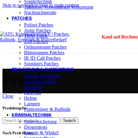
Sondertechnik
Skip to navigation
Skip to main content
Taktische Verwundeten Versorgung
Nachtsichtgeräte
PATCHES
Polizei Patches
Justiz Patches
THW Patch
Kauf auf Rechnu
Zoll Patches
Ordnungsamt Patches
Blutgruppen Patches
IR ID Call Patches
Sonstiges Patches
BEKLEIDUNG & AUSRÜSTUNG
Holster & Zubehör
3 D Patch
Tasmanian Tiger
Sonstiges
First Aid
Close
Helme
Lampen
Produktsuche
Plattenträger & Ballistik
KRIMINALTECHNIK
Search
Spurensicherung
Drogentests
Lineale & Winkel
Nach Preis filtern