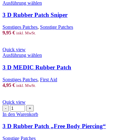
This
Ausführung wählen
product
has
3 D Rubber Patch Sniper
multiple
variants.
Sonstiges Patches
,
Sonstige Patches
The
9,95
€
inkl. MwSt.
options
may
be
Quick view
chosen
This
Ausführung wählen
on
product
the
has
3 D MEDIC Rubber Patch
product
multiple
page
variants.
Sonstiges Patches
,
First Aid
The
4,95
€
inkl. MwSt.
options
may
be
Quick view
chosen
3
on
D
In den Warenkorb
the
Rubber
product
Patch
3 D Rubber Patch „Free Body Piercing“
page
"Free
Body
Sonstige Patches