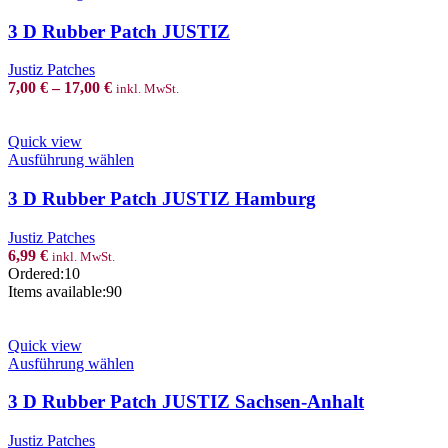
on
product
the
has
3 D Rubber Patch JUSTIZ
product
multiple
page
variants.
Justiz Patches
The
7,00
€
–
17,00
€
inkl. MwSt.
options
may
be
Quick view
chosen
This
Ausführung wählen
on
product
the
has
3 D Rubber Patch JUSTIZ Hamburg
product
multiple
page
variants.
Justiz Patches
The
6,99
€
inkl. MwSt.
options
Ordered:
10
may
Items available:
90
be
chosen
on
Quick view
the
This
Ausführung wählen
product
product
page
has
3 D Rubber Patch JUSTIZ Sachsen-Anhalt
multiple
variants.
Justiz Patches