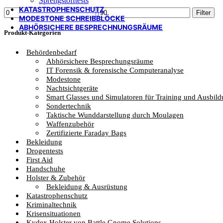
Sprengstofftests
KATASTROPHENSCHUTZ
Min.
Max.
Filter
MODESTONE SCHREIBBLÖCKE
Preis
Preis
ABHÖRSICHERE BESPRECHNUNGSRÄUME
Produkt-Kategorien
Behördenbedarf
Abhörsichere Besprechungsräume
IT Forensik & forensische Computeranalyse
Modestone
Nachtsichtgeräte
Smart Glasses und Simulatoren für Training und Ausbil
Sondertechnik
Taktische Wunddarstellung durch Moulagen
Waffenzubehör
Zertifizierte Faraday Bags
Bekleidung
Drogentests
First Aid
Handschuhe
Holster & Zubehör
Bekleidung & Ausrüstung
Katastrophenschutz
Kriminaltechnik
Krisensituationen
Kydex Holster von Battle Gnome Solutions