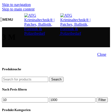
Skip to navigation
Skip to main content
MENU
3 M
Close
Produktsuche
Search
Nach Preis filtern
Min.
Max.
Filter
Preis
Preis
Produkt-Kategorien