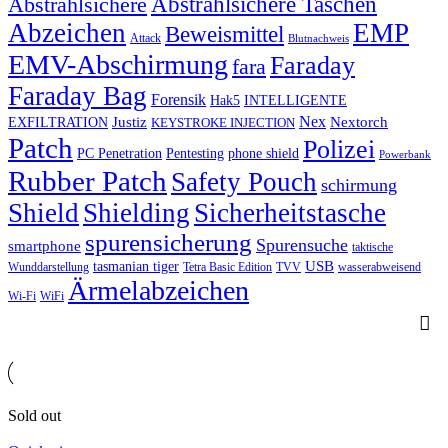
Abstrahlsichere Taschen
Abstrahlsichere
Abzeichen
EMP
Beweismittel
Attack
Blutnachweis
EMV-Abschirmung
Faraday
fara
Faraday Bag
Forensik
Hak5
INTELLIGENTE
Nex
Justiz
Nextorch
EXFILTRATION
KEYSTROKE INJECTION
Patch
Polizei
PC Penetration
Pentesting
phone shield
Powerbank
Rubber Patch
Safety Pouch
schirmung
Shield
Shielding
Sicherheitstasche
spurensicherung
Spurensuche
smartphone
taktische
USB
tasmanian tiger
Wunddarstellung
Tetra Basic Edition
TVV
wasserabweisend
Ärmelabzeichen
Wi-Fi
WiFi
Sold out