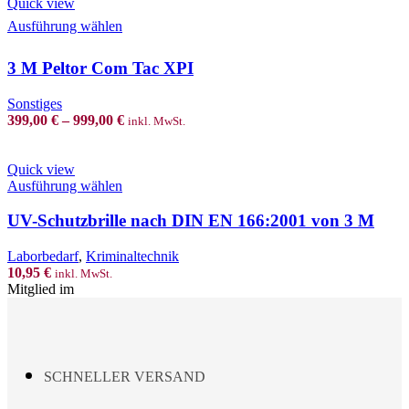
Quick view
This
Ausführung wählen
product
has
3 M Peltor Com Tac XPI
multiple
variants.
The
Sonstiges
options
399,00
€
–
999,00
€
inkl. MwSt.
may
be
chosen
Quick view
on
This
Ausführung wählen
the
product
product
has
UV-Schutzbrille nach DIN EN 166:2001 von 3 M
page
multiple
variants.
Laborbedarf
,
Kriminaltechnik
The
10,95
€
inkl. MwSt.
options
Mitglied im
may
be
chosen
on
the
SCHNELLER VERSAND
product
page