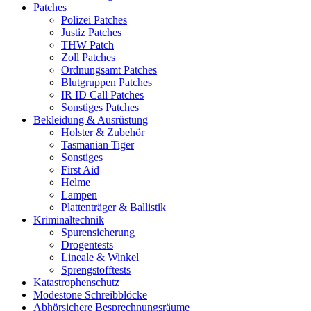
Patches
Polizei Patches
Justiz Patches
THW Patch
Zoll Patches
Ordnungsamt Patches
Blutgruppen Patches
IR ID Call Patches
Sonstiges Patches
Bekleidung & Ausrüstung
Holster & Zubehör
Tasmanian Tiger
Sonstiges
First Aid
Helme
Lampen
Plattenträger & Ballistik
Kriminaltechnik
Spurensicherung
Drogentests
Lineale & Winkel
Sprengstofftests
Katastrophenschutz
Modestone Schreibblöcke
Abhörsichere Besprechnungsräume