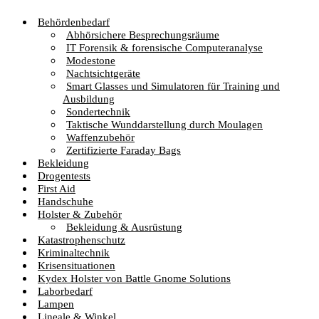
Behördenbedarf
Abhörsichere Besprechungsräume
IT Forensik & forensische Computeranalyse
Modestone
Nachtsichtgeräte
Smart Glasses und Simulatoren für Training und
Ausbildung
Sondertechnik
Taktische Wunddarstellung durch Moulagen
Waffenzubehör
Zertifizierte Faraday Bags
Bekleidung
Drogentests
First Aid
Handschuhe
Holster & Zubehör
Bekleidung & Ausrüstung
Katastrophenschutz
Kriminaltechnik
Krisensituationen
Kydex Holster von Battle Gnome Solutions
Laborbedarf
Lampen
Lineale & Winkel