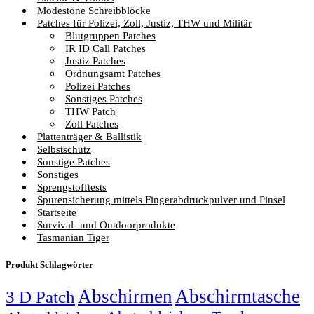
Modestone Schreibblöcke
Patches für Polizei, Zoll, Justiz, THW und Militär
Blutgruppen Patches
IR ID Call Patches
Justiz Patches
Ordnungsamt Patches
Polizei Patches
Sonstiges Patches
THW Patch
Zoll Patches
Plattenträger & Ballistik
Selbstschutz
Sonstige Patches
Sonstiges
Sprengstofftests
Spurensicherung mittels Fingerabdruckpulver und Pinsel
Startseite
Survival- und Outdoorprodukte
Tasmanian Tiger
Produkt Schlagwörter
Abschirmen
Abschirmtasche
3 D Patch