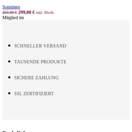
Sonstiges
Original
Current
299,00
€
450,00
€
inkl. MwSt.
price
price
Mitglied im
was:
is:
450,00 €.
299,00 €.
SCHNELLER VERSAND
TAUSENDE PRODUKTE
SICHERE ZAHLUNG
SSL ZERTIFIZIERT