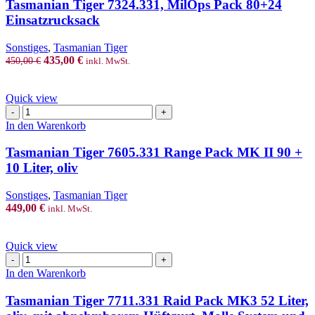
has
Tasmanian Tiger 7324.331, MilOps Pack 80+24
multiple
Einsatzrucksack
variants.
The
Sonstiges
,
Tasmanian Tiger
options
Original
Current
435,00
€
450,00
€
inkl. MwSt.
may
price
price
be
was:
is:
chosen
450,00 €.
435,00 €.
Quick view
on
Tasmanian
the
Tiger
In den Warenkorb
product
7605.331
page
Range
Tasmanian Tiger 7605.331 Range Pack MK II 90 +
Pack
10 Liter, oliv
MK
II
Sonstiges
,
Tasmanian Tiger
90
449,00
€
inkl. MwSt.
+
10
Liter,
Quick view
oliv
Tasmanian
Menge
Tiger
In den Warenkorb
7711.331
Raid
Tasmanian Tiger 7711.331 Raid Pack MK3 52 Liter,
Pack