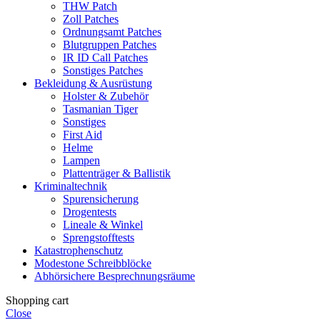
THW Patch
Zoll Patches
Ordnungsamt Patches
Blutgruppen Patches
IR ID Call Patches
Sonstiges Patches
Bekleidung & Ausrüstung
Holster & Zubehör
Tasmanian Tiger
Sonstiges
First Aid
Helme
Lampen
Plattenträger & Ballistik
Kriminaltechnik
Spurensicherung
Drogentests
Lineale & Winkel
Sprengstofftests
Katastrophenschutz
Modestone Schreibblöcke
Abhörsichere Besprechnungsräume
Shopping cart
Close