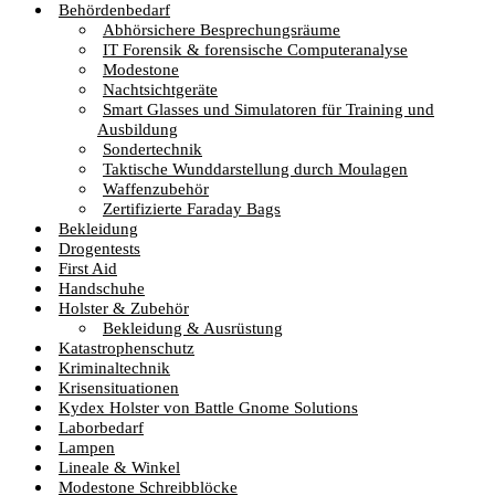
Behördenbedarf
Abhörsichere Besprechungsräume
IT Forensik & forensische Computeranalyse
Modestone
Nachtsichtgeräte
Smart Glasses und Simulatoren für Training und
Ausbildung
Sondertechnik
Taktische Wunddarstellung durch Moulagen
Waffenzubehör
Zertifizierte Faraday Bags
Bekleidung
Drogentests
First Aid
Handschuhe
Holster & Zubehör
Bekleidung & Ausrüstung
Katastrophenschutz
Kriminaltechnik
Krisensituationen
Kydex Holster von Battle Gnome Solutions
Laborbedarf
Lampen
Lineale & Winkel
Modestone Schreibblöcke