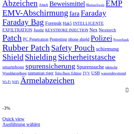
Abzeichen
EMP
Beweismittel
Attack
Blutnachweis
EMV-Abschirmung
Faraday
fara
Faraday Bag
Forensik
Hak5
INTELLIGENTE
Nex
Justiz
Nextorch
EXFILTRATION
KEYSTROKE INJECTION
Patch
Polizei
PC Penetration
Pentesting
phone shield
Powerbank
Rubber Patch
Safety Pouch
schirmung
Shield
Shielding
Sicherheitstasche
spurensicherung
Spurensuche
smartphone
taktische
USB
tasmanian tiger
Wunddarstellung
Tetra Basic Edition
TVV
wasserabweisend
Ärmelabzeichen
Wi-Fi
WiFi
-3%
Quick view
This
Ausführung wählen
product