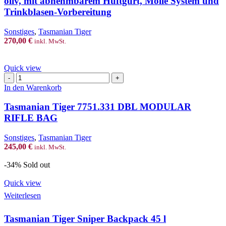
oliv, mit abnehmbarem Hüftgurt, Molle System und
MK3
Trinkblasen-Vorbereitung
52
Liter,
Sonstiges
,
Tasmanian Tiger
oliv,
270,00
€
mit
inkl. MwSt.
abnehmbarem
Hüftgurt,
Quick view
Molle
Tasmanian
System
Tiger
und
In den Warenkorb
7751.331
Trinkblasen-
DBL
Vorbereitung
Tasmanian Tiger 7751.331 DBL MODULAR
MODULAR
Menge
RIFLE BAG
RIFLE
BAG
Sonstiges
,
Tasmanian Tiger
Menge
245,00
€
inkl. MwSt.
-34%
Sold out
Quick view
Weiterlesen
Tasmanian Tiger Sniper Backpack 45 l