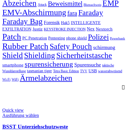
Abzeichen
EMP
Beweismittel
Attack
Blutnachweis
EMV-Abschirmung
Faraday
fara
Faraday Bag
Forensik
Hak5
INTELLIGENTE
Nex
Justiz
Nextorch
EXFILTRATION
KEYSTROKE INJECTION
Patch
Polizei
PC Penetration
Pentesting
phone shield
Powerbank
Rubber Patch
Safety Pouch
schirmung
Shield
Shielding
Sicherheitstasche
spurensicherung
Spurensuche
smartphone
taktische
USB
tasmanian tiger
Wunddarstellung
Tetra Basic Edition
TVV
wasserabweisend
Ärmelabzeichen
Wi-Fi
WiFi
Quick view
This
Ausführung wählen
product
has
BSST Unterziehschutzweste