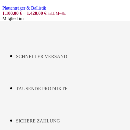
multiple
variants.
Plattenträger & Ballistik
The
1.100,00
€
–
1.420,00
€
inkl. MwSt.
options
Mitglied im
may
be
chosen
on
the
product
page
SCHNELLER VERSAND
TAUSENDE PRODUKTE
SICHERE ZAHLUNG