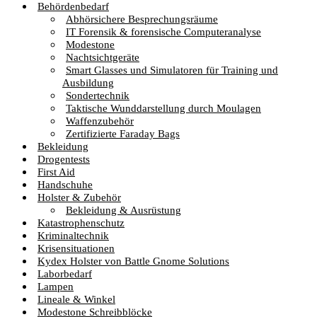
Behördenbedarf
Abhörsichere Besprechungsräume
IT Forensik & forensische Computeranalyse
Modestone
Nachtsichtgeräte
Smart Glasses und Simulatoren für Training und
Ausbildung
Sondertechnik
Taktische Wunddarstellung durch Moulagen
Waffenzubehör
Zertifizierte Faraday Bags
Bekleidung
Drogentests
First Aid
Handschuhe
Holster & Zubehör
Bekleidung & Ausrüstung
Katastrophenschutz
Kriminaltechnik
Krisensituationen
Kydex Holster von Battle Gnome Solutions
Laborbedarf
Lampen
Lineale & Winkel
Modestone Schreibblöcke