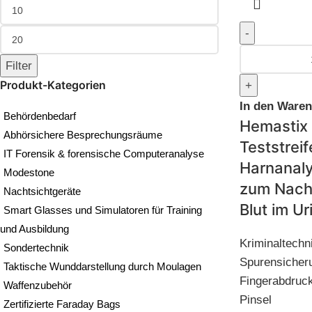
Filter
Produkt-Kategorien
In den Ware
Behördenbedarf
Hemastix
Abhörsichere Besprechungsräume
Teststreif
IT Forensik & forensische Computeranalyse
Harnanaly
Modestone
zum Nach
Nachtsichtgeräte
Blut im Ur
Smart Glasses und Simulatoren für Training
und Ausbildung
Kriminaltechn
Sondertechnik
Spurensicheru
Taktische Wunddarstellung durch Moulagen
Fingerabdruc
Waffenzubehör
Pinsel
Zertifizierte Faraday Bags