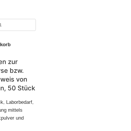
nkorb
en zur
se bzw.
weis von
in, 50 Stück
ik
,
Laborbedarf
,
ng mittels
kpulver und