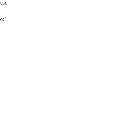
wSt.
e:
1