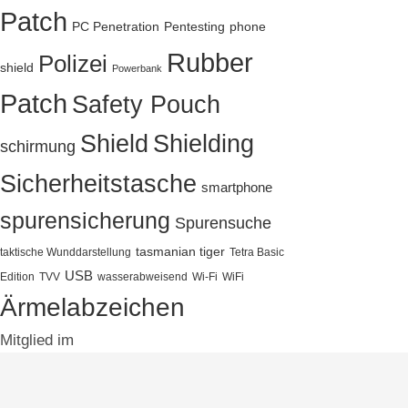
Patch
PC Penetration
Pentesting
phone
Rubber
Polizei
shield
Powerbank
Patch
Safety Pouch
Shield
Shielding
schirmung
Sicherheitstasche
smartphone
spurensicherung
Spurensuche
tasmanian tiger
taktische Wunddarstellung
Tetra Basic
USB
Edition
TVV
wasserabweisend
Wi-Fi
WiFi
Ärmelabzeichen
Mitglied im