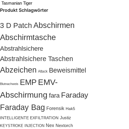
Tasmanian Tiger
Produkt Schlagwörter
Abschirmen
3 D Patch
Abschirmtasche
Abstrahlsichere
Abstrahlsichere Taschen
Abzeichen
Beweismittel
Attack
EMP
EMV-
Blutnachweis
Abschirmung
Faraday
fara
Faraday Bag
Forensik
Hak5
Justiz
INTELLIGENTE EXFILTRATION
Nex
Nextorch
KEYSTROKE INJECTION