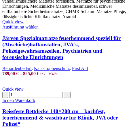
Quick view
This
Ausführung wählen
product
has
Järven Spezialmatratze feuerhemmend speziell für
multiple
(Abschiebe)haftanstalten, JVA´s,
variants.
Polizeigewahrsamszellen, Psychiatrien und
The
forensische Einrichtungen
options
may
be
Behördenbedarf
,
Katastrophenschutz
,
First Aid
chosen
789,00
€
–
825,00
€
inkl. MwSt.
on
the
product
Quick view
Reissfeste
page
Bettdecke
In den Warenkorb
140x200
cm
Reissfeste Bettdecke 140×200 cm – kochfest,
–
feuerhemmend & waschbar für Klinik, JVA oder
kochfest,
Polizei“
feuerhemmend