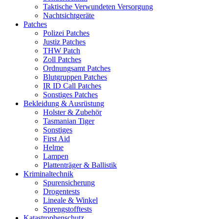
Taktische Verwundeten Versorgung
Nachtsichtgeräte
Patches
Polizei Patches
Justiz Patches
THW Patch
Zoll Patches
Ordnungsamt Patches
Blutgruppen Patches
IR ID Call Patches
Sonstiges Patches
Bekleidung & Ausrüstung
Holster & Zubehör
Tasmanian Tiger
Sonstiges
First Aid
Helme
Lampen
Plattenträger & Ballistik
Kriminaltechnik
Spurensicherung
Drogentests
Lineale & Winkel
Sprengstofftests
Katastrophenschutz