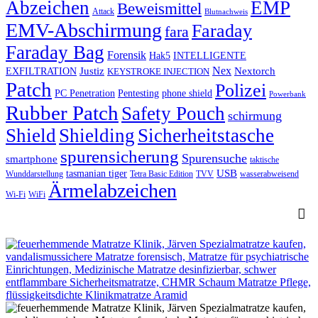
Abzeichen
EMP
Beweismittel
Attack
Blutnachweis
EMV-Abschirmung
Faraday
fara
Faraday Bag
Forensik
Hak5
INTELLIGENTE
Nex
Justiz
Nextorch
EXFILTRATION
KEYSTROKE INJECTION
Patch
Polizei
PC Penetration
Pentesting
phone shield
Powerbank
Rubber Patch
Safety Pouch
schirmung
Shield
Shielding
Sicherheitstasche
spurensicherung
Spurensuche
smartphone
taktische
USB
tasmanian tiger
Wunddarstellung
Tetra Basic Edition
TVV
wasserabweisend
Ärmelabzeichen
Wi-Fi
WiFi