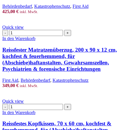
&
Behördenbedarf
,
Katastrophenschutz
,
First Aid
waschbar
425,00
€
für
inkl. MwSt.
Klinik,
JVA
Quick view
oder
Reissfester
Polizei“
Matratzenüberzug,
Menge
In den Warenkorb
200
x
Reissfester Matratzenüberzug, 200 x 90 x 12 cm,
90
kochfest & feuerhemmend, für
x
(Abschiebe)haftanstalten, Gewahrsamszellen,
12
Psychiatrien & forensische Einrichtungen
cm,
kochfest
&
First Aid
,
Behördenbedarf
,
Katastrophenschutz
feuerhemmend,
349,00
€
inkl. MwSt.
für
(Abschiebe)haftanstalten,
Gewahrsamszellen,
Quick view
Psychiatrien
Reissfestes
&
Kopfkissen,
In den Warenkorb
forensische
70
Einrichtungen
x
Reissfestes Kopfkissen, 70 x 60 cm, kochfest &
Menge
60
feuerhemmend, für (Abschiebe)haftanstalten,