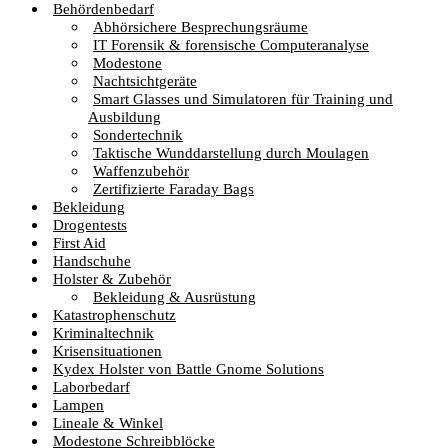
Behördenbedarf
Abhörsichere Besprechungsräume
IT Forensik & forensische Computeranalyse
Modestone
Nachtsichtgeräte
Smart Glasses und Simulatoren für Training und
Ausbildung
Sondertechnik
Taktische Wunddarstellung durch Moulagen
Waffenzubehör
Zertifizierte Faraday Bags
Bekleidung
Drogentests
First Aid
Handschuhe
Holster & Zubehör
Bekleidung & Ausrüstung
Katastrophenschutz
Kriminaltechnik
Krisensituationen
Kydex Holster von Battle Gnome Solutions
Laborbedarf
Lampen
Lineale & Winkel
Modestone Schreibblöcke