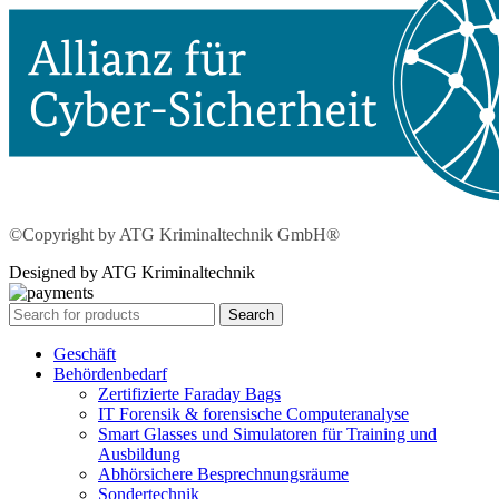
©Copyright by ATG Kriminaltechnik GmbH®
Designed by ATG Kriminaltechnik
Search
Geschäft
Behördenbedarf
Zertifizierte Faraday Bags
IT Forensik & forensische Computeranalyse
Smart Glasses und Simulatoren für Training und
Ausbildung
Abhörsichere Besprechnungsräume
Sondertechnik