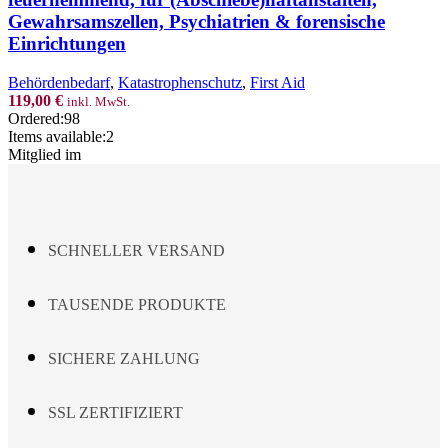
cm,
Gewahrsamszellen, Psychiatrien & forensische
kochfest
Einrichtungen
&
feuerhemmend,
für
Behördenbedarf
,
Katastrophenschutz
,
First Aid
(Abschiebe)haftanstalten,
119,00
€
inkl. MwSt.
Gewahrsamszellen,
Ordered:
98
Psychiatrien
Items available:
2
&
Mitglied im
forensische
Einrichtungen
Menge
SCHNELLER VERSAND
TAUSENDE PRODUKTE
SICHERE ZAHLUNG
SSL ZERTIFIZIERT