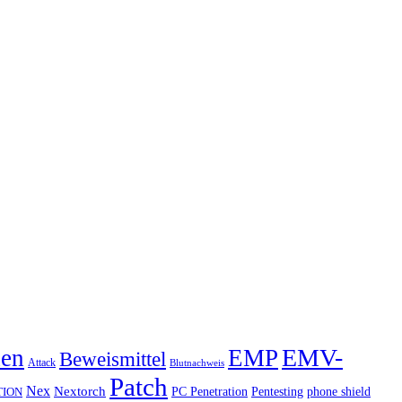
EMV-
hen
EMP
Beweismittel
Attack
Blutnachweis
Patch
Nex
Nextorch
PC Penetration
Pentesting
phone shield
TION