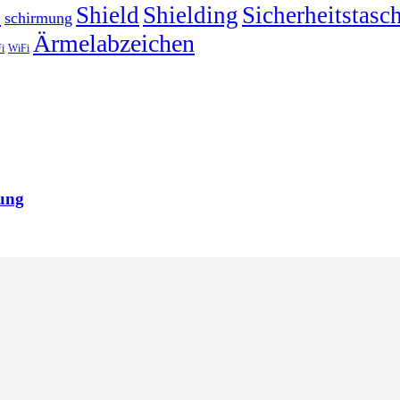
h
Shield
Shielding
Sicherheitstasc
schirmung
Ärmelabzeichen
i
WiFi
ung