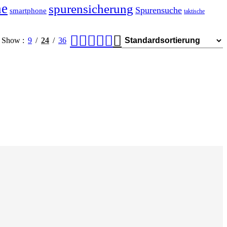
he
spurensicherung
Spurensuche
smartphone
taktische
Show
9
24
36