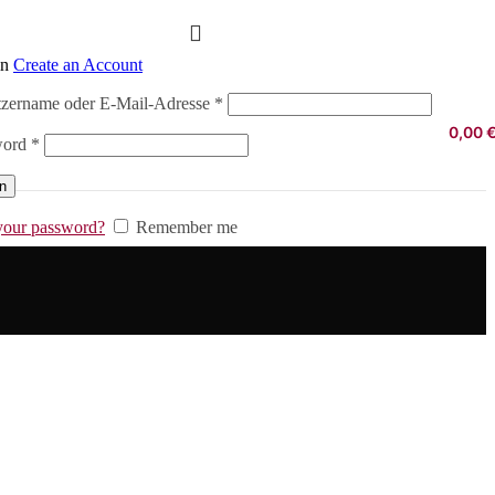
in
Create an Account
Erforderlich
zername oder E-Mail-Adresse
*
0,00
Erforderlich
word
*
in
your password?
Remember me