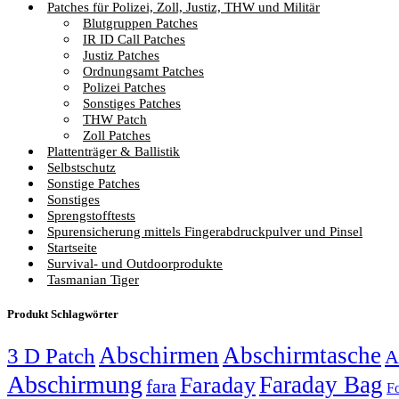
Patches für Polizei, Zoll, Justiz, THW und Militär
Blutgruppen Patches
IR ID Call Patches
Justiz Patches
Ordnungsamt Patches
Polizei Patches
Sonstiges Patches
THW Patch
Zoll Patches
Plattenträger & Ballistik
Selbstschutz
Sonstige Patches
Sonstiges
Sprengstofftests
Spurensicherung mittels Fingerabdruckpulver und Pinsel
Startseite
Survival- und Outdoorprodukte
Tasmanian Tiger
Produkt Schlagwörter
Abschirmen
Abschirmtasche
3 D Patch
A
Abschirmung
Faraday Bag
Faraday
fara
Fo