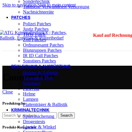
Sondertechnik
Skip to navigation
Skip to main content
Taktische Verwundeten Versorgung
Nachtsichtgeräte
PATCHES
Polizei Patches
Justiz Patches
THW Patch
Kauf auf Rechnung
Zoll Patches
Ordnungsamt Patches
Blutgruppen Patches
IR ID Call Patches
Sonstiges Patches
BEKLEIDUNG & AUSRÜSTUNG
Holster & Zubehör
Counter IED
Tasmanian Tiger
Sonstiges
First Aid
Close
Helme
Lampen
Produktsuche
Plattenträger & Ballistik
KRIMINALTECHNIK
Search
Spurensicherung
Drogentests
Lineale & Winkel
Produkt-Kategorien