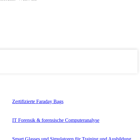
Zertifizierte Faraday Bags
IT Forensik & forensische Computeranalyse
Smart Glasses und Simulatoren für Training und Ausbildung