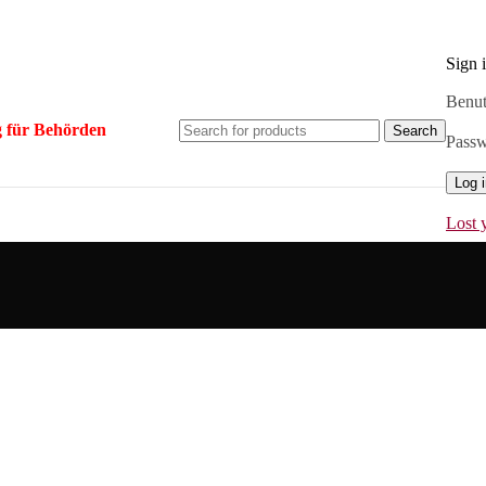
Sign 
Benut
 für Behörden
Search
Pass
Log 
Lost 