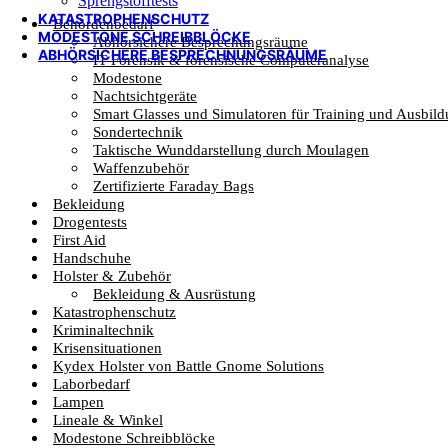
Sprengstofftests
KATASTROPHENSCHUTZ
Behördenbedarf
MODESTONE SCHREIBBLÖCKE
Abhörsichere Besprechungsräume
ABHÖRSICHERE BESPRECHNUNGSRÄUME
IT Forensik & forensische Computeranalyse
Modestone
Nachtsichtgeräte
Smart Glasses und Simulatoren für Training und Ausbil
Sondertechnik
Taktische Wunddarstellung durch Moulagen
Waffenzubehör
Zertifizierte Faraday Bags
Bekleidung
Drogentests
First Aid
Handschuhe
Holster & Zubehör
Bekleidung & Ausrüstung
Katastrophenschutz
Kriminaltechnik
Krisensituationen
Kydex Holster von Battle Gnome Solutions
Laborbedarf
Lampen
Lineale & Winkel
Modestone Schreibblöcke