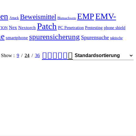
EMV-
hen
EMP
Beweismittel
Attack
Blutnachweis
Patch
Nex
Nextorch
PC Penetration
Pentesting
phone shield
TION
he
spurensicherung
Spurensuche
smartphone
taktische
Show
9
24
36