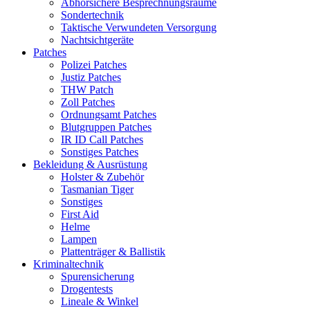
Abhörsichere Besprechnungsräume
Sondertechnik
Taktische Verwundeten Versorgung
Nachtsichtgeräte
Patches
Polizei Patches
Justiz Patches
THW Patch
Zoll Patches
Ordnungsamt Patches
Blutgruppen Patches
IR ID Call Patches
Sonstiges Patches
Bekleidung & Ausrüstung
Holster & Zubehör
Tasmanian Tiger
Sonstiges
First Aid
Helme
Lampen
Plattenträger & Ballistik
Kriminaltechnik
Spurensicherung
Drogentests
Lineale & Winkel