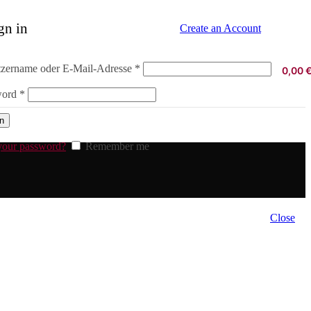
gn in
Create an Account
Erforderlich
zername oder E-Mail-Adresse
*
0,00
Erforderlich
word
*
in
your password?
Remember me
Close