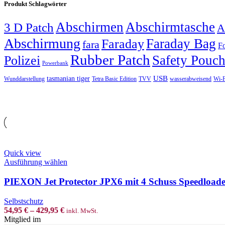
Produkt Schlagwörter
Abschirmen
Abschirmtasche
3 D Patch
A
Abschirmung
Faraday Bag
Faraday
fara
Fo
Rubber Patch
Safety Pouc
Polizei
Powerbank
USB
tasmanian tiger
Wunddarstellung
Tetra Basic Edition
TVV
wasserabweisend
Wi-F
Quick view
This
Ausführung wählen
product
has
PIEXON Jet Protector JPX6 mit 4 Schuss Speedload
multiple
variants.
Selbstschutz
The
54,95
€
–
429,95
€
inkl. MwSt.
options
Mitglied im
may