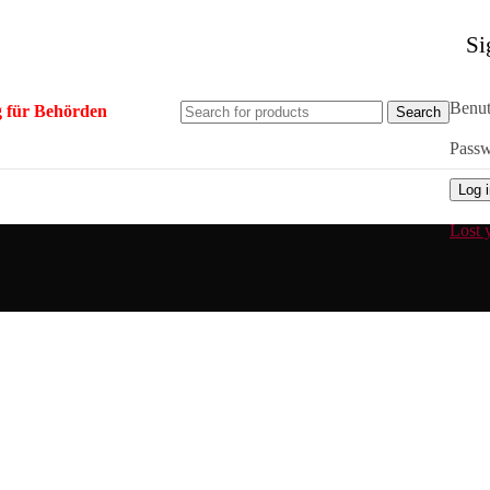
Si
Benut
 für Behörden
Search
Pass
Log 
Lost 