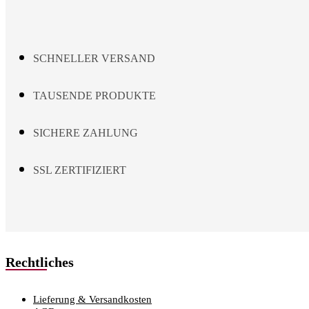
be
chosen
on
the
SCHNELLER VERSAND
product
page
TAUSENDE PRODUKTE
SICHERE ZAHLUNG
SSL ZERTIFIZIERT
Rechtliches
Lieferung & Versandkosten