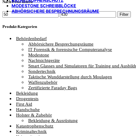
KATASTROPHENSCHUTZ
Nach Preis filtern
MODESTONE SCHREIBBLÖCKE
ABHÖRSICHERE BESPRECHNUNGSRÄUME
Min.
Max.
Filter
Preis
Preis
Produkt-Kategorien
Behördenbedarf
Abhörsichere Besprechungsräume
IT Forensik & forensische Computeranalyse
Modestone
Nachtsichtgeräte
Smart Glasses und Simulatoren für Training und Ausbil
Sondertechnik
Taktische Wunddarstellung durch Moulagen
Waffenzubehör
Zertifizierte Faraday Bags
Bekleidung
Drogentests
First Aid
Handschuhe
Holster & Zubehör
Bekleidung & Ausrüstung
Katastrophenschutz
Kriminaltechnik