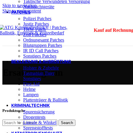
Taktische Verwundeten Versorgung
Skip to navigation
Nachtsichtgeräte
Skip to main content
PATCHES
Polizei Patches
Justiz Patches
THW Patch
Kauf auf Rechnung
Zoll Patches
Ordnungsamt Patches
Blutgruppen Patches
IR ID Call Patches
Sonstiges Patches
BEKLEIDUNG & AUSRÜSTUNG
Holster & Zubehör
Ersatzmagazin
Tasmanian Tiger
Sonstiges
First Aid
Helme
Lampen
Plattenträger & Ballistik
KRIMINALTECHNIK
Produktsuche
Spurensicherung
Drogentests
Lineale & Winkel
Search
Sprengstofftests