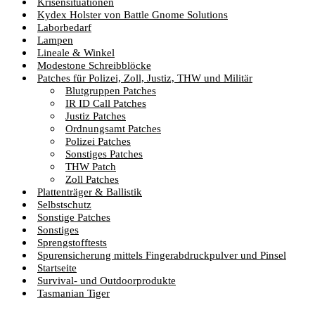
Krisensituationen
Kydex Holster von Battle Gnome Solutions
Laborbedarf
Lampen
Lineale & Winkel
Modestone Schreibblöcke
Patches für Polizei, Zoll, Justiz, THW und Militär
Blutgruppen Patches
IR ID Call Patches
Justiz Patches
Ordnungsamt Patches
Polizei Patches
Sonstiges Patches
THW Patch
Zoll Patches
Plattenträger & Ballistik
Selbstschutz
Sonstige Patches
Sonstiges
Sprengstofftests
Spurensicherung mittels Fingerabdruckpulver und Pinsel
Startseite
Survival- und Outdoorprodukte
Tasmanian Tiger