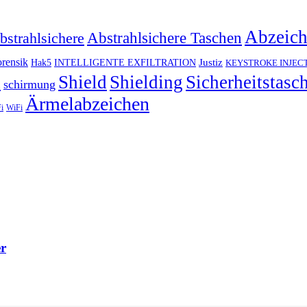
Abzeic
Abstrahlsichere Taschen
bstrahlsichere
rensik
Justiz
Hak5
INTELLIGENTE EXFILTRATION
KEYSTROKE INJEC
h
Shield
Shielding
Sicherheitstasc
schirmung
Ärmelabzeichen
i
WiFi
er