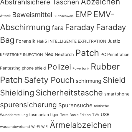
Abzeichen
Abstrahlsichere Taschen
EMV-
EMP
Beweismittel
Attack
Blutnachweis
Abschirmung
Faraday
Faraday
fara
Bag
Forensik
Justiz
Hak5
INTELLIGENTE EXFILTRATION
Patch
Nex
Nextorch
PC Penetration
KEYSTROKE INJECTION
Rubber
Polizei
Pentesting
phone shield
Powerbank
Patch
Safety Pouch
Shield
schirmung
Shielding
Sicherheitstasche
smartphone
spurensicherung
Spurensuche
taktische
USB
tasmanian tiger
Wunddarstellung
Tetra Basic Edition
TVV
Ärmelabzeichen
wasserabweisend
Wi-Fi
WiFi