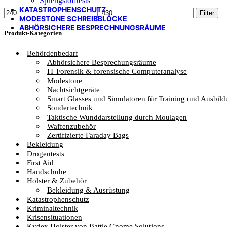
Sprengstofftests
KATASTROPHENSCHUTZ
Min.
Max.
Filter
MODESTONE SCHREIBBLÖCKE
Preis
Preis
ABHÖRSICHERE BESPRECHNUNGSRÄUME
Produkt-Kategorien
Behördenbedarf
Abhörsichere Besprechungsräume
IT Forensik & forensische Computeranalyse
Modestone
Nachtsichtgeräte
Smart Glasses und Simulatoren für Training und Ausbil
Sondertechnik
Taktische Wunddarstellung durch Moulagen
Waffenzubehör
Zertifizierte Faraday Bags
Bekleidung
Drogentests
First Aid
Handschuhe
Holster & Zubehör
Bekleidung & Ausrüstung
Katastrophenschutz
Kriminaltechnik
Krisensituationen
Kydex Holster von Battle Gnome Solutions