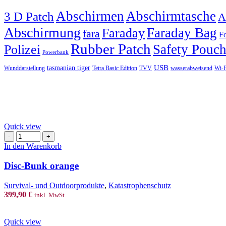
Abschirmen
Abschirmtasche
3 D Patch
A
Abschirmung
Faraday Bag
Faraday
fara
Fo
Rubber Patch
Safety Pouc
Polizei
Powerbank
USB
tasmanian tiger
Wunddarstellung
Tetra Basic Edition
TVV
wasserabweisend
Wi-F
Quick view
Disc-
Bunk
In den Warenkorb
orange
Menge
Disc-Bunk orange
Survival- und Outdoorprodukte
,
Katastrophenschutz
399,90
€
inkl. MwSt.
Quick view