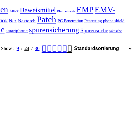
EMV-
hen
EMP
Beweismittel
Attack
Blutnachweis
Patch
Nex
Nextorch
PC Penetration
Pentesting
phone shield
TION
he
spurensicherung
Spurensuche
smartphone
taktische
Show
9
24
36