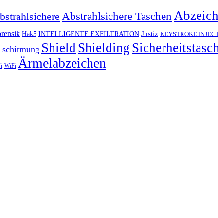
Abzeic
Abstrahlsichere Taschen
bstrahlsichere
rensik
Justiz
Hak5
INTELLIGENTE EXFILTRATION
KEYSTROKE INJEC
h
Shield
Shielding
Sicherheitstasc
schirmung
Ärmelabzeichen
i
WiFi