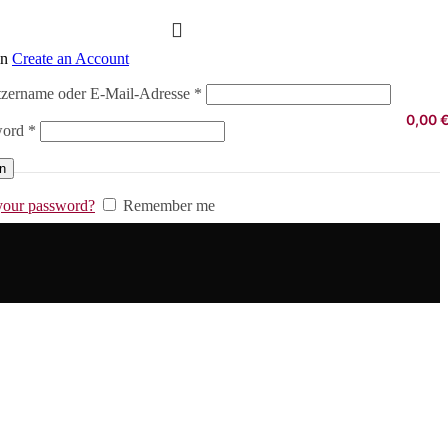
in
Create an Account
Erforderlich
zername oder E-Mail-Adresse
*
0,00
Erforderlich
word
*
in
your password?
Remember me