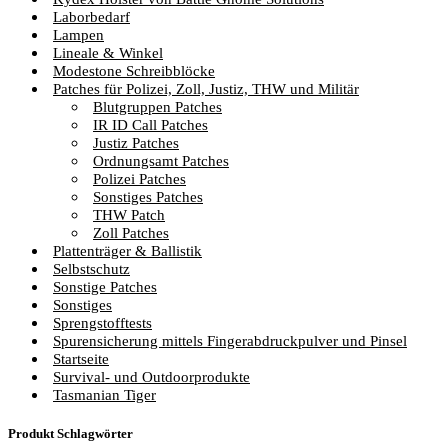
Laborbedarf
Lampen
Lineale & Winkel
Modestone Schreibblöcke
Patches für Polizei, Zoll, Justiz, THW und Militär
Blutgruppen Patches
IR ID Call Patches
Justiz Patches
Ordnungsamt Patches
Polizei Patches
Sonstiges Patches
THW Patch
Zoll Patches
Plattenträger & Ballistik
Selbstschutz
Sonstige Patches
Sonstiges
Sprengstofftests
Spurensicherung mittels Fingerabdruckpulver und Pinsel
Startseite
Survival- und Outdoorprodukte
Tasmanian Tiger
Produkt Schlagwörter