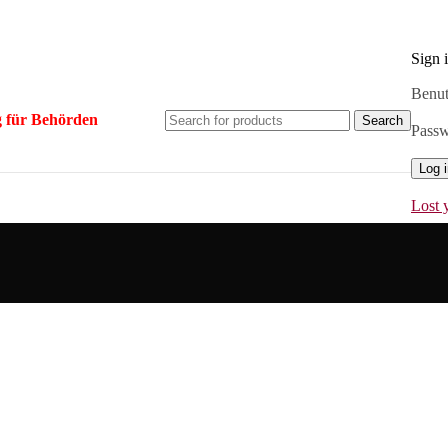
Sign 
Benut
 für Behörden
Search
Pass
Log 
Lost 