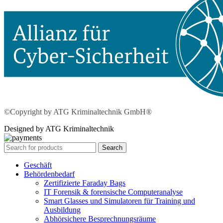
©Copyright by ATG Kriminaltechnik GmbH®
Designed by ATG Kriminaltechnik
Search
Geschäft
Behördenbedarf
Zertifizierte Faraday Bags
IT Forensik & forensische Computeranalyse
Smart Glasses und Simulatoren für Training und
Ausbildung
Abhörsichere Besprechnungsräume