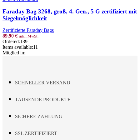
3268,
groß,
Faraday Bag 3268, groß, 4. Gen., 5 G zertifiziert mit
4.
Siegelmöglichkeit
Gen.,
5
Zertifizierte Faraday Bags
G
89,90
€
inkl. MwSt.
zertifiziert
Ordered:
139
mit
Items available:
11
Siegelmöglichkeit
Mitglied im
Menge
SCHNELLER VERSAND
TAUSENDE PRODUKTE
SICHERE ZAHLUNG
SSL ZERTIFIZIERT