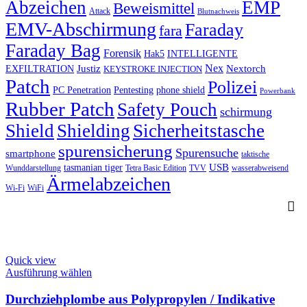
Abzeichen
EMP
Beweismittel
Attack
Blutnachweis
EMV-Abschirmung
Faraday
fara
Faraday Bag
Forensik
Hak5
INTELLIGENTE
Nex
Justiz
Nextorch
EXFILTRATION
KEYSTROKE INJECTION
Patch
Polizei
PC Penetration
Pentesting
phone shield
Powerbank
Rubber Patch
Safety Pouch
schirmung
Shield
Shielding
Sicherheitstasche
spurensicherung
Spurensuche
smartphone
taktische
USB
tasmanian tiger
Wunddarstellung
Tetra Basic Edition
TVV
wasserabweisend
Ärmelabzeichen
Wi-Fi
WiFi
Quick view
This
Ausführung wählen
product
has
Durchziehplombe aus Polypropylen / Indikative