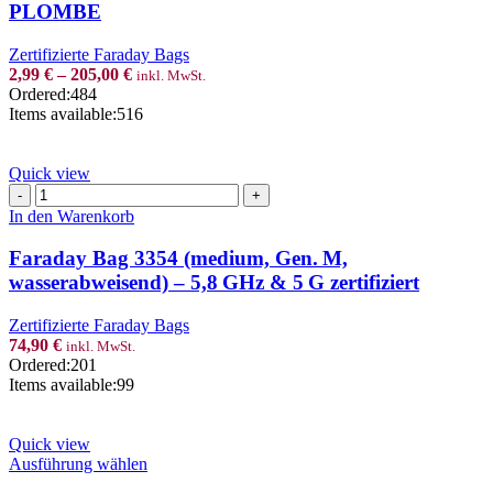
multiple
PLOMBE
variants.
The
Zertifizierte Faraday Bags
options
2,99
€
–
205,00
€
inkl. MwSt.
may
Ordered:
484
be
Items available:
516
chosen
on
the
Quick view
product
Faraday
page
Bag
In den Warenkorb
3354
(medium,
Faraday Bag 3354 (medium, Gen. M,
Gen. M,
wasserabweisend) – 5,8 GHz & 5 G zertifiziert
wasserabweisend)
–
Zertifizierte Faraday Bags
5,8 GHz
74,90
€
inkl. MwSt.
&
Ordered:
201
5 G
Items available:
99
zertifiziert
Menge
Quick view
This
Ausführung wählen
product