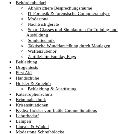
Behördenbedarf
Abhörsichere Besprechungsräume
IT Forensik & forensische Computeranalyse
Modestone
Nachtsichtgeräte
Smart Glasses und Simulatoren für Training und
Ausbildung
Sondertechnik
Taktische Wunddarstellung durch Moulagen
Waffenzubehör
Zertifizierte Faraday Bags
Bekleidung
Drogentests
First Aid
Handschuhe
Holster & Zubehör
Bekleidung & Ausrüstung
Katastrophenschutz
Kriminaltechnik
Krisensituationen
Kydex Holster von Battle Gnome Solutions
Laborbedarf
Lampen
Lineale & Winkel
Modestone Schreibblöcke