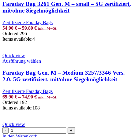
has
Faraday Bag 3261 Gen. M – small – 5G zertifiziert,
multiple
mit/ohne Siegelmöglichkeit
variants.
The
Zertifizierte Faraday Bags
options
54,90
€
–
59,80
€
inkl. MwSt.
may
Ordered:
296
be
Items available:
4
chosen
on
the
Quick view
product
This
Ausführung wählen
page
product
has
Faraday Bag Gen. M – Medium 3257/3346 Vers.
multiple
2.0, 5G zertifiziert, mit/ohne Siegelmöglichkeit
variants.
The
Zertifizierte Faraday Bags
options
69,90
€
–
74,90
€
inkl. MwSt.
may
Ordered:
192
be
Items available:
108
chosen
on
the
Quick view
product
Faraday
page
Bag
In den Warenkorb