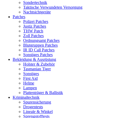
Sondertechnik
Taktische Verwundeten Versorgung
Nachtsichtgeräte
Patches
Polizei Patches
Justiz Patches
THW Patch
Zoll Patches
Ordnungsamt Patches
Blutgruppen Patches
IR ID Call Patches
Sonstiges Patches
Bekleidung & Ausrüstung
Holster & Zubehör
Tasmanian Tiger
Sonstiges
First Aid
Helme
Lampen
Plattenträger & Ballistik
Kriminaltechnik
Spurensicherung
Drogentests
Lineale & Winkel
Sprengstofftests