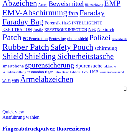
Abzeichen
EMP
Beweismittel
Attack
Blutnachweis
EMV-Abschirmung
Faraday
fara
Faraday Bag
Forensik
Hak5
INTELLIGENTE
Nex
Justiz
Nextorch
EXFILTRATION
KEYSTROKE INJECTION
Patch
Polizei
PC Penetration
Pentesting
phone shield
Powerbank
Rubber Patch
Safety Pouch
schirmung
Shield
Shielding
Sicherheitstasche
spurensicherung
Spurensuche
smartphone
taktische
USB
tasmanian tiger
Wunddarstellung
Tetra Basic Edition
TVV
wasserabweisend
Ärmelabzeichen
Wi-Fi
WiFi
Quick view
This
Ausführung wählen
product
has
Fingerabdruckpulver, fluoreszierend