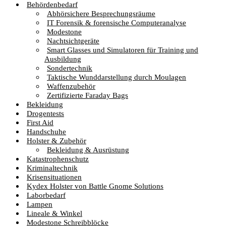
Behördenbedarf
Abhörsichere Besprechungsräume
IT Forensik & forensische Computeranalyse
Modestone
Nachtsichtgeräte
Smart Glasses und Simulatoren für Training und
Ausbildung
Sondertechnik
Taktische Wunddarstellung durch Moulagen
Waffenzubehör
Zertifizierte Faraday Bags
Bekleidung
Drogentests
First Aid
Handschuhe
Holster & Zubehör
Bekleidung & Ausrüstung
Katastrophenschutz
Kriminaltechnik
Krisensituationen
Kydex Holster von Battle Gnome Solutions
Laborbedarf
Lampen
Lineale & Winkel
Modestone Schreibblöcke