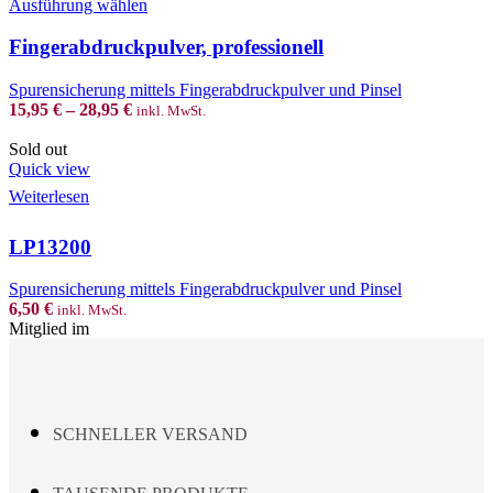
This
Ausführung wählen
on
product
the
has
Fingerabdruckpulver, professionell
product
multiple
page
variants.
Spurensicherung mittels Fingerabdruckpulver und Pinsel
The
15,95
€
–
28,95
€
inkl. MwSt.
options
may
Sold out
be
Quick view
chosen
Weiterlesen
on
the
product
LP13200
page
Spurensicherung mittels Fingerabdruckpulver und Pinsel
6,50
€
inkl. MwSt.
Mitglied im
SCHNELLER VERSAND