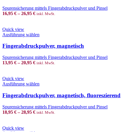
multiple
variants.
Spurensicherung mittels Fingerabdruckpulver und Pinsel
The
16,95
€
–
26,95
€
inkl. MwSt.
options
may
be
Quick view
chosen
This
Ausführung wählen
on
product
the
has
Fingerabdruckpulver, magnetisch
product
multiple
page
variants.
Spurensicherung mittels Fingerabdruckpulver und Pinsel
The
13,95
€
–
20,95
€
inkl. MwSt.
options
may
be
Quick view
chosen
This
Ausführung wählen
on
product
the
has
Fingerabdruckpulver, magnetisch, fluoreszierend
product
multiple
page
variants.
Spurensicherung mittels Fingerabdruckpulver und Pinsel
The
18,95
€
–
28,95
€
inkl. MwSt.
options
may
be
Quick view
chosen