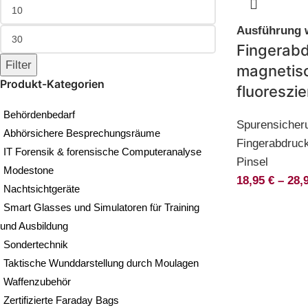
Ausführung 
Fingerabd
Filter
magnetis
Produkt-Kategorien
fluoreszi
Behördenbedarf
Spurensicheru
Abhörsichere Besprechungsräume
Fingerabdruc
IT Forensik & forensische Computeranalyse
Pinsel
Modestone
18,95
€
–
28,
Nachtsichtgeräte
Smart Glasses und Simulatoren für Training
und Ausbildung
Sondertechnik
Taktische Wunddarstellung durch Moulagen
Waffenzubehör
Zertifizierte Faraday Bags