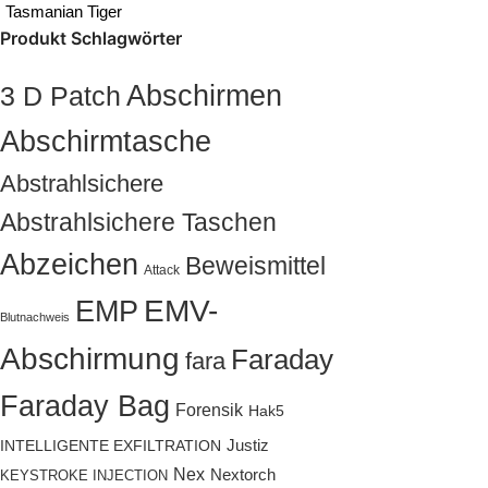
Tasmanian Tiger
Produkt Schlagwörter
Abschirmen
3 D Patch
Abschirmtasche
Abstrahlsichere
Abstrahlsichere Taschen
Abzeichen
Beweismittel
Attack
EMP
EMV-
Blutnachweis
Abschirmung
Faraday
fara
Faraday Bag
Forensik
Hak5
Justiz
INTELLIGENTE EXFILTRATION
Nex
Nextorch
KEYSTROKE INJECTION