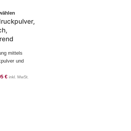
wählen
ruckpulver,
ch,
erend
ng mittels
kpulver und
95
€
inkl. MwSt.