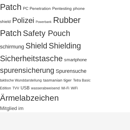
Patch
PC Penetration
Pentesting
phone
Rubber
Polizei
shield
Powerbank
Patch
Safety Pouch
Shield
Shielding
schirmung
Sicherheitstasche
smartphone
spurensicherung
Spurensuche
tasmanian tiger
taktische Wunddarstellung
Tetra Basic
USB
Edition
TVV
wasserabweisend
Wi-Fi
WiFi
Ärmelabzeichen
Mitglied im