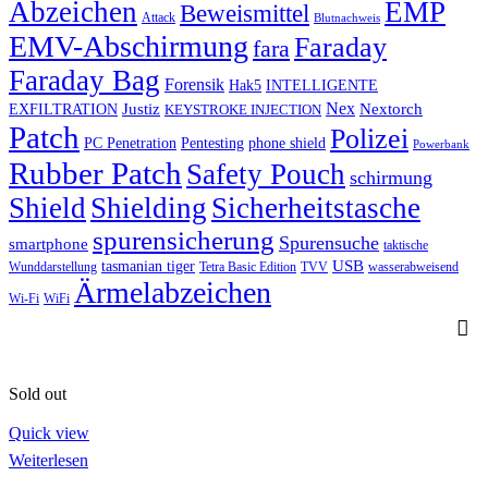
Abzeichen
EMP
Beweismittel
Attack
Blutnachweis
EMV-Abschirmung
Faraday
fara
Faraday Bag
Forensik
Hak5
INTELLIGENTE
Nex
Justiz
Nextorch
EXFILTRATION
KEYSTROKE INJECTION
Patch
Polizei
PC Penetration
Pentesting
phone shield
Powerbank
Rubber Patch
Safety Pouch
schirmung
Shield
Shielding
Sicherheitstasche
spurensicherung
Spurensuche
smartphone
taktische
USB
tasmanian tiger
Wunddarstellung
Tetra Basic Edition
TVV
wasserabweisend
Ärmelabzeichen
Wi-Fi
WiFi
Sold out
Quick view
Weiterlesen