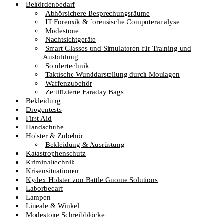
Behördenbedarf
Abhörsichere Besprechungsräume
IT Forensik & forensische Computeranalyse
Modestone
Nachtsichtgeräte
Smart Glasses und Simulatoren für Training und
Ausbildung
Sondertechnik
Taktische Wunddarstellung durch Moulagen
Waffenzubehör
Zertifizierte Faraday Bags
Bekleidung
Drogentests
First Aid
Handschuhe
Holster & Zubehör
Bekleidung & Ausrüstung
Katastrophenschutz
Kriminaltechnik
Krisensituationen
Kydex Holster von Battle Gnome Solutions
Laborbedarf
Lampen
Lineale & Winkel
Modestone Schreibblöcke