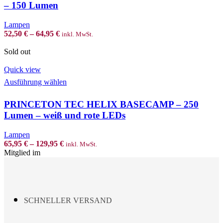
multiple
– 150 Lumen
variants.
The
Lampen
options
52,50
€
–
64,95
€
inkl. MwSt.
may
be
Sold out
chosen
on
Quick view
the
This
Ausführung wählen
product
product
page
has
PRINCETON TEC HELIX BASECAMP – 250
multiple
variants.
Lumen – weiß und rote LEDs
The
options
Lampen
may
65,95
€
–
129,95
€
inkl. MwSt.
be
Mitglied im
chosen
on
the
product
page
SCHNELLER VERSAND