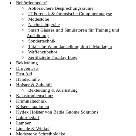
Behördenbedarf
Abhörsichere Besprechungsräume
IT Forensik & forensische Computeranalyse
Modestone
Nachtsichtgeräte
Smart Glasses und Simulatoren für Training und
Ausbildung
Sondertechnik
Taktische Wunddarstellung durch Moulagen
Waffenzubehör
Zertifizierte Faraday Bags
Bekleidung
Drogentests
First Aid
Handschuhe
Holster & Zubehör
Bekleidung & Ausrüstung
Katastrophenschutz
Kriminaltechnik
Krisensituationen
Kydex Holster von Battle Gnome Solutions
Laborbedarf
Lampen
Lineale & Winkel
Modestone Schreibblöcke