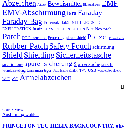
Abzeichen
EMP
Beweismittel
Attack
Blutnachweis
EMV-Abschirmung
Faraday
fara
Faraday Bag
Forensik
Hak5
INTELLIGENTE
Nex
Justiz
Nextorch
EXFILTRATION
KEYSTROKE INJECTION
Patch
Polizei
PC Penetration
Pentesting
phone shield
Powerbank
Rubber Patch
Safety Pouch
schirmung
Shield
Shielding
Sicherheitstasche
spurensicherung
Spurensuche
smartphone
taktische
USB
tasmanian tiger
Wunddarstellung
Tetra Basic Edition
TVV
wasserabweisend
Ärmelabzeichen
Wi-Fi
WiFi
Quick view
This
Ausführung wählen
product
has
PRINCETON TEC HELIX BACKCOUNTRY, oliv