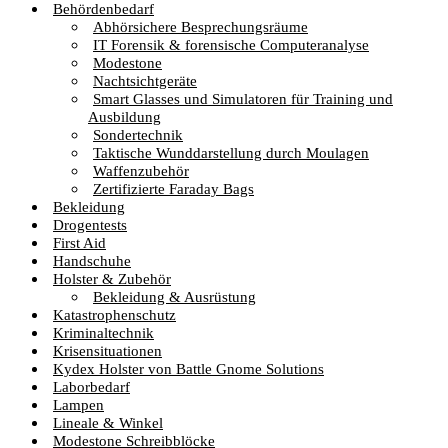
Behördenbedarf
Abhörsichere Besprechungsräume
IT Forensik & forensische Computeranalyse
Modestone
Nachtsichtgeräte
Smart Glasses und Simulatoren für Training und
Ausbildung
Sondertechnik
Taktische Wunddarstellung durch Moulagen
Waffenzubehör
Zertifizierte Faraday Bags
Bekleidung
Drogentests
First Aid
Handschuhe
Holster & Zubehör
Bekleidung & Ausrüstung
Katastrophenschutz
Kriminaltechnik
Krisensituationen
Kydex Holster von Battle Gnome Solutions
Laborbedarf
Lampen
Lineale & Winkel
Modestone Schreibblöcke