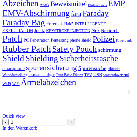
Abzeichen
EMP
Beweismittel
Attack
Blutnachweis
EMV-Abschirmung
Faraday
fara
Faraday Bag
Forensik
Hak5
INTELLIGENTE
Nex
Justiz
Nextorch
EXFILTRATION
KEYSTROKE INJECTION
Patch
Polizei
PC Penetration
Pentesting
phone shield
Powerbank
Rubber Patch
Safety Pouch
schirmung
Shield
Shielding
Sicherheitstasche
spurensicherung
Spurensuche
smartphone
taktische
USB
tasmanian tiger
Wunddarstellung
Tetra Basic Edition
TVV
wasserabweisend
Ärmelabzeichen
Wi-Fi
WiFi
Quick view
K9
Trainingskoffer
In den Warenkorb
für