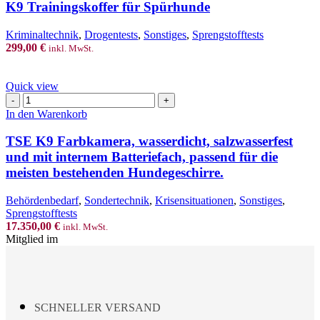
Spürhunde
K9 Trainingskoffer für Spürhunde
Menge
Kriminaltechnik
,
Drogentests
,
Sonstiges
,
Sprengstofftests
299,00
€
inkl. MwSt.
Quick view
TSE
K9
In den Warenkorb
Farbkamera,
wasserdicht,
TSE K9 Farbkamera, wasserdicht, salzwasserfest
salzwasserfest
und mit internem Batteriefach, passend für die
und
meisten bestehenden Hundegeschirre.
mit
internem
Behördenbedarf
,
Sondertechnik
,
Krisensituationen
,
Sonstiges
,
Batteriefach,
Sprengstofftests
passend
17.350,00
€
für
inkl. MwSt.
Mitglied im
die
meisten
bestehenden
Hundegeschirre.
Menge
SCHNELLER VERSAND