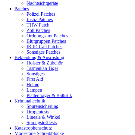
Nachtsichtgeräte
Patches
Polizei Patches
Justiz Patches
THW Patch
Zoll Patches
Ordnungsamt Patches
Blutgruppen Patches
IR ID Call Patches
Sonstiges Patches
Bekleidung & Ausrüstung
Holster & Zubehör
Tasmanian Tiger
Sonstiges
First Aid
Helme
Lampen
Plattenträger & Ballistik
Kriminaltechnik
Spurensicherung
Drogentests
Lineale & Winkel
Sprengstofftests
Katastrophenschutz
Modestone Schreibblöcke