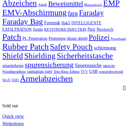
Abzeichen
EMP
Beweismittel
Attack
Blutnachweis
EMV-Abschirmung
Faraday
fara
Faraday Bag
Forensik
Hak5
INTELLIGENTE
Nex
Justiz
Nextorch
EXFILTRATION
KEYSTROKE INJECTION
Patch
Polizei
PC Penetration
Pentesting
phone shield
Powerbank
Rubber Patch
Safety Pouch
schirmung
Shield
Shielding
Sicherheitstasche
spurensicherung
Spurensuche
smartphone
taktische
USB
tasmanian tiger
Wunddarstellung
Tetra Basic Edition
TVV
wasserabweisend
Ärmelabzeichen
Wi-Fi
WiFi
Sold out
Quick view
Weiterlesen