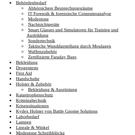
Behördenbedarf
Abhörsichere Besprechungsräume
IT Forensik & forensische Computeranalyse
Modestone
Nachtsichtgeräte
Smart Glasses und Simulatoren für Training und
Ausbildung
Sondertechnik
Taktische Wunddarstellung durch Moulagen
Waffenzubehör
Zertifizierte Faraday Bags
Bekleidung
Drogentests
First Aid
Handschuhe
Holster & Zubehör
Bekleidung & Ausrüstung
Katastrophenschutz
Kriminaltechnik
Krisensituationen
Kydex Holster von Battle Gnome Solutions
Laborbedarf
Lampen
Lineale & Winkel
Modestone Schreibblöcke