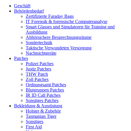
Geschäft
Behördenbedarf
Zertifizierte Faraday Bags
IT Forensik & forensische Computeranalyse
Smart Glasses und Simulatoren für Training und
Ausbildung
Abhörsichere Besprechnungsräume
Sondertechnik
Taktische Verwundeten Versorgung
Nachtsichtgeräte
Patches
Polizei Patches
Justiz Patches
THW Patch
Zoll Patches
Ordnungsamt Patches
Blutgruppen Patches
IR ID Call Patches
Sonstiges Patches
Bekleidung & Ausrüstung
Holster & Zubehör
Tasmanian Tiger
Sonstiges
First Aid