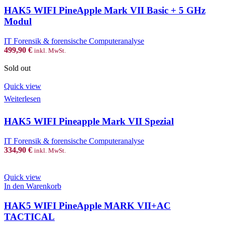
HAK5 WIFI PineApple Mark VII Basic + 5 GHz
Modul
IT Forensik & forensische Computeranalyse
499,90
€
inkl. MwSt.
Sold out
Quick view
Weiterlesen
HAK5 WIFI Pineapple Mark VII Spezial
IT Forensik & forensische Computeranalyse
334,90
€
inkl. MwSt.
Quick view
HAK5
In den Warenkorb
WIFI
PineApple
HAK5 WIFI PineApple MARK VII+AC
MARK
TACTICAL
VII+AC