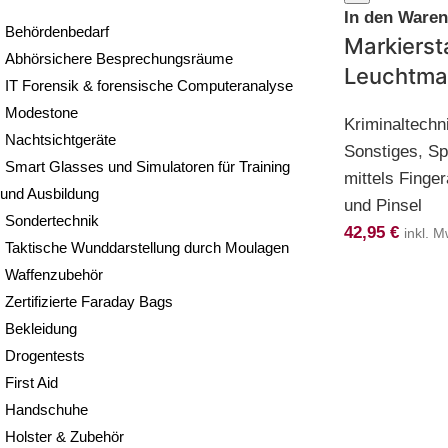
In den Ware
Behördenbedarf
Markierst
Abhörsichere Besprechungsräume
Leuchtmar
IT Forensik & forensische Computeranalyse
Modestone
Kriminaltechn
Nachtsichtgeräte
Sonstiges
,
Sp
Smart Glasses und Simulatoren für Training
mittels Finge
und Ausbildung
und Pinsel
Sondertechnik
42,95
€
inkl. M
Taktische Wunddarstellung durch Moulagen
Waffenzubehör
Zertifizierte Faraday Bags
Bekleidung
Drogentests
First Aid
Handschuhe
Holster & Zubehör