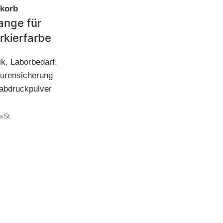
nkorb
ange für
kierfarbe
ik
,
Laborbedarf
,
urensicherung
rabdruckpulver
wSt.