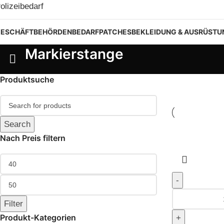
ESCHÄFT
BEHÖRDENBEDARF
PATCHES
BEKLEIDUNG & AUSRÜSTU
Markierstange
Produktsuche
Search
Nach Preis filtern
Filter
Produkt-Kategorien