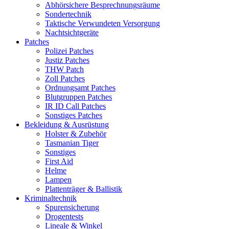
Abhörsichere Besprechnungsräume
Sondertechnik
Taktische Verwundeten Versorgung
Nachtsichtgeräte
Patches
Polizei Patches
Justiz Patches
THW Patch
Zoll Patches
Ordnungsamt Patches
Blutgruppen Patches
IR ID Call Patches
Sonstiges Patches
Bekleidung & Ausrüstung
Holster & Zubehör
Tasmanian Tiger
Sonstiges
First Aid
Helme
Lampen
Plattenträger & Ballistik
Kriminaltechnik
Spurensicherung
Drogentests
Lineale & Winkel