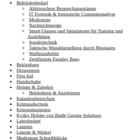
Behördenbedarf
Abhörsichere Besprechungsräume
IT Forensik & forensische Computeranalyse
Modestone
Nachtsichtgeräte
Smart Glasses und Simulatoren für Training und
Ausbildung
Sondertechnik
Taktische Wunddarstellung durch Moulagen
Waffenzubehör
Zertifizierte Faraday Bags
Bekleidung
Drogentests
First Aid
Handschuhe
Holster & Zubehör
Bekleidung & Ausrüstung
Katastrophenschutz
Kriminaltechnik
Krisensituationen
Kydex Holster von Battle Gnome Solutions
Laborbedarf
Lampen
Lineale & Winkel
Modestone Schreibblöcke