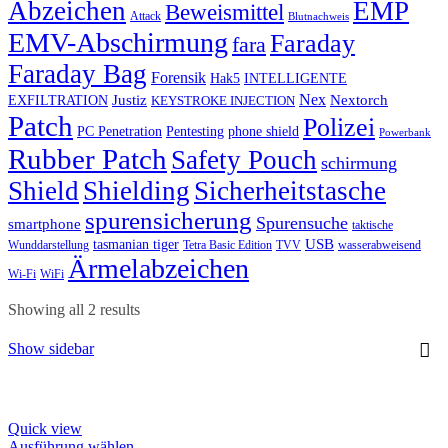
Abzeichen
EMP
Beweismittel
Attack
Blutnachweis
EMV-Abschirmung
Faraday
fara
Faraday Bag
Forensik
Hak5
INTELLIGENTE
Nex
Justiz
Nextorch
EXFILTRATION
KEYSTROKE INJECTION
Patch
Polizei
PC Penetration
Pentesting
phone shield
Powerbank
Rubber Patch
Safety Pouch
schirmung
Shield
Shielding
Sicherheitstasche
spurensicherung
Spurensuche
smartphone
taktische
USB
tasmanian tiger
Wunddarstellung
Tetra Basic Edition
TVV
wasserabweisend
Ärmelabzeichen
Wi-Fi
WiFi
Showing all 2 results
Show sidebar
Quick view
This
Ausführung wählen