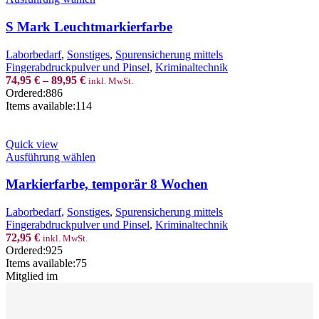
product
has
S Mark Leuchtmarkierfarbe
multiple
variants.
Laborbedarf
,
Sonstiges
,
Spurensicherung mittels
The
Fingerabdruckpulver und Pinsel
,
Kriminaltechnik
options
74,95
€
–
89,95
€
inkl. MwSt.
may
Ordered:
886
be
Items available:
114
chosen
on
the
Quick view
product
This
Ausführung wählen
page
product
has
Markierfarbe, temporär 8 Wochen
multiple
variants.
Laborbedarf
,
Sonstiges
,
Spurensicherung mittels
The
Fingerabdruckpulver und Pinsel
,
Kriminaltechnik
options
72,95
€
inkl. MwSt.
may
Ordered:
925
be
Items available:
75
chosen
Mitglied im
on
the
product