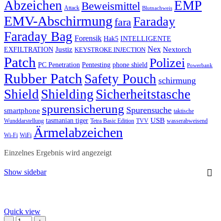
Abzeichen
EMP
Beweismittel
Attack
Blutnachweis
EMV-Abschirmung
Faraday
fara
Faraday Bag
Forensik
Hak5
INTELLIGENTE
Nex
Justiz
Nextorch
EXFILTRATION
KEYSTROKE INJECTION
Patch
Polizei
PC Penetration
Pentesting
phone shield
Powerbank
Rubber Patch
Safety Pouch
schirmung
Shield
Shielding
Sicherheitstasche
spurensicherung
Spurensuche
smartphone
taktische
USB
tasmanian tiger
Wunddarstellung
Tetra Basic Edition
TVV
wasserabweisend
Ärmelabzeichen
Wi-Fi
WiFi
Einzelnes Ergebnis wird angezeigt
Show sidebar
Quick view
Meter