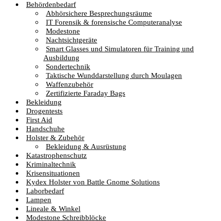
Behördenbedarf
Abhörsichere Besprechungsräume
IT Forensik & forensische Computeranalyse
Modestone
Nachtsichtgeräte
Smart Glasses und Simulatoren für Training und
Ausbildung
Sondertechnik
Taktische Wunddarstellung durch Moulagen
Waffenzubehör
Zertifizierte Faraday Bags
Bekleidung
Drogentests
First Aid
Handschuhe
Holster & Zubehör
Bekleidung & Ausrüstung
Katastrophenschutz
Kriminaltechnik
Krisensituationen
Kydex Holster von Battle Gnome Solutions
Laborbedarf
Lampen
Lineale & Winkel
Modestone Schreibblöcke