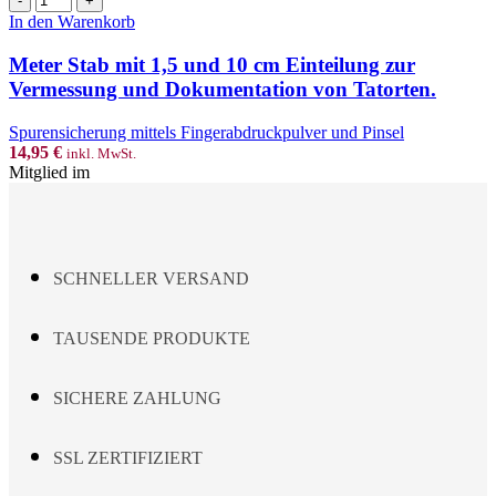
Stab
In den Warenkorb
mit
1,5
Meter Stab mit 1,5 und 10 cm Einteilung zur
und
Vermessung und Dokumentation von Tatorten.
10
cm
Spurensicherung mittels Fingerabdruckpulver und Pinsel
Einteilung
14,95
€
inkl. MwSt.
zur
Mitglied im
Vermessung
und
Dokumentation
von
Tatorten.
Menge
SCHNELLER VERSAND
TAUSENDE PRODUKTE
SICHERE ZAHLUNG
SSL ZERTIFIZIERT