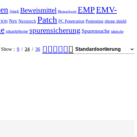
EMV-
hen
EMP
Beweismittel
Attack
Blutnachweis
Patch
Nex
Nextorch
PC Penetration
Pentesting
phone shield
TION
he
spurensicherung
Spurensuche
smartphone
taktische
Show
9
24
36