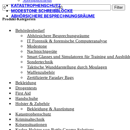
Sprengstofftests
KATASTROPHENSCHUTZ
Min.
Max.
Filter
MODESTONE SCHREIBBLÖCKE
Preis
Preis
ABHÖRSICHERE BESPRECHNUNGSRÄUME
Produkt-Kategorien
Behördenbedarf
Abhörsichere Besprechungsräume
IT Forensik & forensische Computeranalyse
Modestone
Nachtsichtgeräte
Smart Glasses und Simulatoren für Training und Ausbil
Sondertechnik
Taktische Wunddarstellung durch Moulagen
Waffenzubehör
Zertifizierte Faraday Bags
Bekleidung
Drogentests
First Aid
Handschuhe
Holster & Zubehör
Bekleidung & Ausrüstung
Katastrophenschutz
Kriminaltechnik
Krisensituationen
Kydex Holster von Battle Gnome Solutions