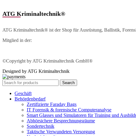
ATG Kriminaltechnik®
ATG Kriminaltechnik® ist der Shop für Ausrüstung, Ballistik, Foren
Mitglied in der:
©Copyright by ATG Kriminaltechnik GmbH®
Designed by ATG Kriminaltechnik
Search
Geschäft
Behördenbedarf
Zertifizierte Faraday Bags
IT Forensik & forensische Computeranalyse
Smart Glasses und Simulatoren für Training und Ausbil
Abhörsichere Besprechnungsräume
Sondertechnik
Taktische Verwundeten Versorgung