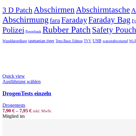
Abschirmen
Abschirmtasche
3 D Patch
A
Abschirmung
Faraday Bag
Faraday
fara
Fo
Rubber Patch
Safety Pouc
Polizei
Powerbank
USB
tasmanian tiger
Wunddarstellung
Tetra Basic Edition
TVV
wasserabweisend
Wi-F
Quick view
This
Ausführung wählen
product
has
DrogenTests einzeln
multiple
variants.
Drogentests
The
7,90
€
–
7,95
€
inkl. MwSt.
options
Mitglied im
may
be
chosen
on