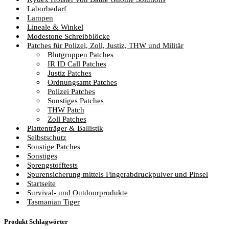
Laborbedarf
Lampen
Lineale & Winkel
Modestone Schreibblöcke
Patches für Polizei, Zoll, Justiz, THW und Militär
Blutgruppen Patches
IR ID Call Patches
Justiz Patches
Ordnungsamt Patches
Polizei Patches
Sonstiges Patches
THW Patch
Zoll Patches
Plattenträger & Ballistik
Selbstschutz
Sonstige Patches
Sonstiges
Sprengstofftests
Spurensicherung mittels Fingerabdruckpulver und Pinsel
Startseite
Survival- und Outdoorprodukte
Tasmanian Tiger
Produkt Schlagwörter