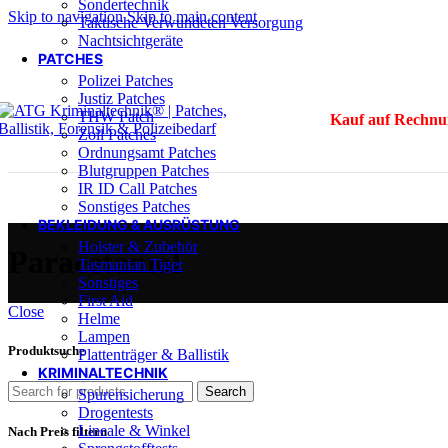
Sondertechnik
Skip to navigation
Skip to main content
Taktische Verwundeten Versorgung
Nachtsichtgeräte
PATCHES
Polizei Patches
Justiz Patches
THW Patch
Kauf auf Rechnu
Zoll Patches
Ordnungsamt Patches
Blutgruppen Patches
IR ID Call Patches
Sonstiges Patches
BEKLEIDUNG & AUSRÜSTUNG
Holster & Zubehör
Paracetamol
Tasmanian Tiger
Sonstiges
First Aid
Close
Helme
Lampen
Produktsuche
Plattenträger & Ballistik
KRIMINALTECHNIK
Search
Spurensicherung
Drogentests
Lineale & Winkel
Nach Preis filtern