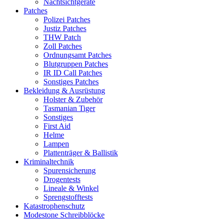
Nachtsichtgeräte
Patches
Polizei Patches
Justiz Patches
THW Patch
Zoll Patches
Ordnungsamt Patches
Blutgruppen Patches
IR ID Call Patches
Sonstiges Patches
Bekleidung & Ausrüstung
Holster & Zubehör
Tasmanian Tiger
Sonstiges
First Aid
Helme
Lampen
Plattenträger & Ballistik
Kriminaltechnik
Spurensicherung
Drogentests
Lineale & Winkel
Sprengstofftests
Katastrophenschutz
Modestone Schreibblöcke