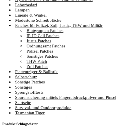
Laborbedarf
Lampen
Lineale & Winkel
Modestone Schreibblöcke
Patches für Polizei, Zoll, Justiz, THW und Militär
Blutgruppen Patches
IR ID Call Patches
Justiz Patches
Ordnungsamt Patches
Polizei Patches
Sonstiges Patches
THW Patch
Zoll Patches
Plattenträger & Ballistik
Selbstschutz
Sonstige Patches
Sonstiges
Sprengstofftests
Spurensicherung mittels Fingerabdruckpulver und Pinsel
Startseite
Survival- und Outdoorprodukte
Tasmanian Tiger
Produkt Schlagwörter