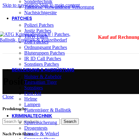
Sondertechnik
Skip to navigation
Skip to main content
Taktische Verwundeten Versorgung
Nachtsichtgeräte
PATCHES
Polizei Patches
Justiz Patches
THW Patch
Kauf auf Rechnung
Zoll Patches
Ordnungsamt Patches
Blutgruppen Patches
IR ID Call Patches
Sonstiges Patches
BEKLEIDUNG & AUSRÜSTUNG
Holster & Zubehör
Position
Tasmanian Tiger
Sonstiges
First Aid
Close
Helme
Lampen
Produktsuche
Plattenträger & Ballistik
KRIMINALTECHNIK
Search
Spurensicherung
Drogentests
Lineale & Winkel
Nach Preis filtern