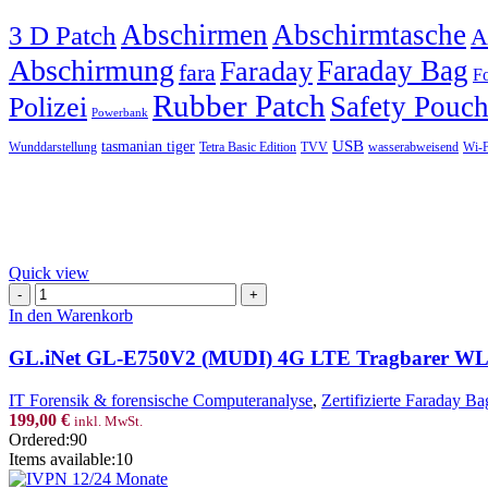
Abschirmen
Abschirmtasche
3 D Patch
A
Abschirmung
Faraday Bag
Faraday
fara
Fo
Rubber Patch
Safety Pouc
Polizei
Powerbank
USB
tasmanian tiger
Wunddarstellung
Tetra Basic Edition
TVV
wasserabweisend
Wi-F
Quick view
GL.iNet
GL-
In den Warenkorb
E750V2
(MUDI)
GL.iNet GL-E750V2 (MUDI) 4G LTE Tragbarer WLAN-
4G
LTE
IT Forensik & forensische Computeranalyse
,
Zertifizierte Faraday Ba
Tragbarer
199,00
€
inkl. MwSt.
WLAN-
Ordered:
90
Hotspot
Items available:
10
für
Reisen,