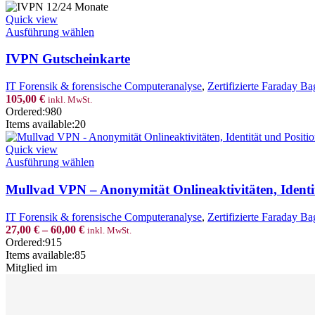
globale
Quick view
Version
This
Ausführung wählen
Menge
product
has
IVPN Gutscheinkarte
multiple
variants.
IT Forensik & forensische Computeranalyse
,
Zertifizierte Faraday Ba
The
105,00
€
inkl. MwSt.
options
Ordered:
980
may
Items available:
20
be
chosen
Quick view
on
This
Ausführung wählen
the
product
product
has
Mullvad VPN – Anonymität Onlineaktivitäten, Identi
page
multiple
variants.
IT Forensik & forensische Computeranalyse
,
Zertifizierte Faraday Ba
The
27,00
€
–
60,00
€
inkl. MwSt.
options
Ordered:
915
may
Items available:
85
be
Mitglied im
chosen
on
the
product