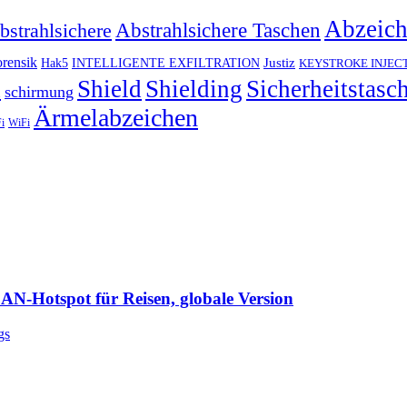
Abzeic
Abstrahlsichere Taschen
bstrahlsichere
rensik
Justiz
Hak5
INTELLIGENTE EXFILTRATION
KEYSTROKE INJEC
h
Shield
Shielding
Sicherheitstasc
schirmung
Ärmelabzeichen
i
WiFi
Hotspot für Reisen, globale Version
gs