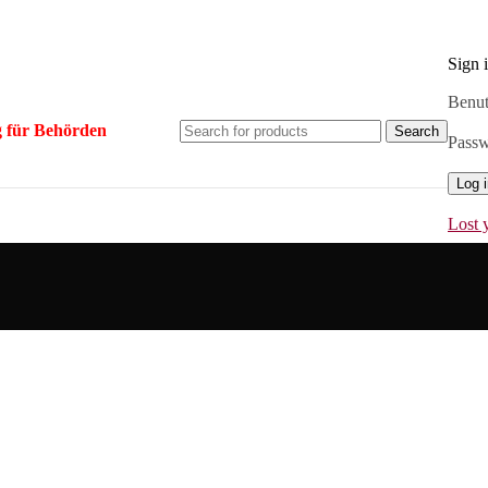
Sign 
Benut
 für Behörden
Search
Pass
Log 
Lost 