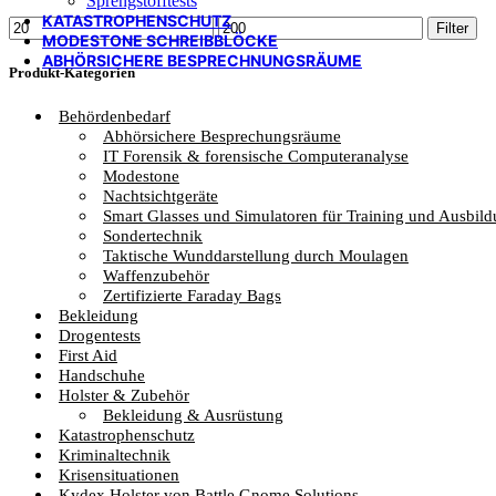
Sprengstofftests
KATASTROPHENSCHUTZ
Min.
Max.
Filter
MODESTONE SCHREIBBLÖCKE
Preis
Preis
ABHÖRSICHERE BESPRECHNUNGSRÄUME
Produkt-Kategorien
Behördenbedarf
Abhörsichere Besprechungsräume
IT Forensik & forensische Computeranalyse
Modestone
Nachtsichtgeräte
Smart Glasses und Simulatoren für Training und Ausbil
Sondertechnik
Taktische Wunddarstellung durch Moulagen
Waffenzubehör
Zertifizierte Faraday Bags
Bekleidung
Drogentests
First Aid
Handschuhe
Holster & Zubehör
Bekleidung & Ausrüstung
Katastrophenschutz
Kriminaltechnik
Krisensituationen
Kydex Holster von Battle Gnome Solutions