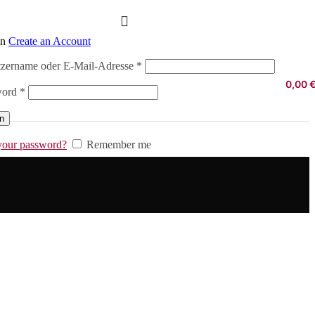
in
Create an Account
Erforderlich
zername oder E-Mail-Adresse
*
0,00
Erforderlich
word
*
in
your password?
Remember me