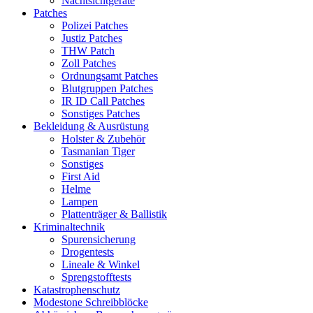
Nachtsichtgeräte
Patches
Polizei Patches
Justiz Patches
THW Patch
Zoll Patches
Ordnungsamt Patches
Blutgruppen Patches
IR ID Call Patches
Sonstiges Patches
Bekleidung & Ausrüstung
Holster & Zubehör
Tasmanian Tiger
Sonstiges
First Aid
Helme
Lampen
Plattenträger & Ballistik
Kriminaltechnik
Spurensicherung
Drogentests
Lineale & Winkel
Sprengstofftests
Katastrophenschutz
Modestone Schreibblöcke