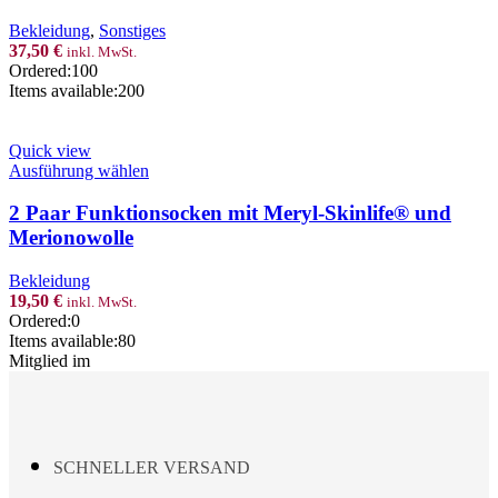
multiple
variants.
Bekleidung
,
Sonstiges
The
37,50
€
inkl. MwSt.
options
Ordered:
100
may
Items available:
200
be
chosen
on
Quick view
the
This
Ausführung wählen
product
product
page
has
2 Paar Funktionsocken mit Meryl-Skinlife® und
multiple
Merionowolle
variants.
The
Bekleidung
options
19,50
€
inkl. MwSt.
may
Ordered:
0
be
Items available:
80
chosen
Mitglied im
on
the
product
page
SCHNELLER VERSAND