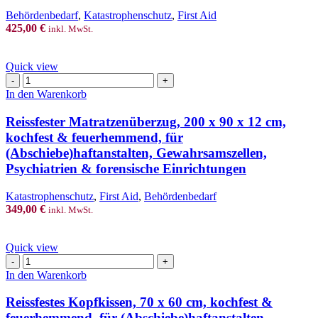
&
Behördenbedarf
,
Katastrophenschutz
,
First Aid
waschbar
425,00
€
für
inkl. MwSt.
Klinik,
JVA
Quick view
oder
Reissfester
Polizei“
Matratzenüberzug,
Menge
In den Warenkorb
200
x
Reissfester Matratzenüberzug, 200 x 90 x 12 cm,
90
kochfest & feuerhemmend, für
x
(Abschiebe)haftanstalten, Gewahrsamszellen,
12
Psychiatrien & forensische Einrichtungen
cm,
kochfest
&
Katastrophenschutz
,
First Aid
,
Behördenbedarf
feuerhemmend,
349,00
€
inkl. MwSt.
für
(Abschiebe)haftanstalten,
Gewahrsamszellen,
Quick view
Psychiatrien
Reissfestes
&
Kopfkissen,
In den Warenkorb
forensische
70
Einrichtungen
x
Reissfestes Kopfkissen, 70 x 60 cm, kochfest &
Menge
60
feuerhemmend, für (Abschiebe)haftanstalten,