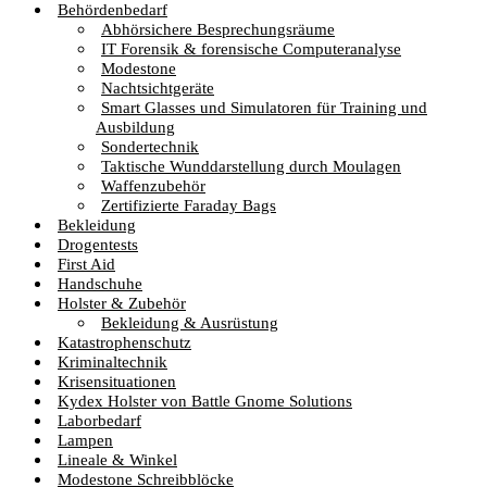
Behördenbedarf
Abhörsichere Besprechungsräume
IT Forensik & forensische Computeranalyse
Modestone
Nachtsichtgeräte
Smart Glasses und Simulatoren für Training und
Ausbildung
Sondertechnik
Taktische Wunddarstellung durch Moulagen
Waffenzubehör
Zertifizierte Faraday Bags
Bekleidung
Drogentests
First Aid
Handschuhe
Holster & Zubehör
Bekleidung & Ausrüstung
Katastrophenschutz
Kriminaltechnik
Krisensituationen
Kydex Holster von Battle Gnome Solutions
Laborbedarf
Lampen
Lineale & Winkel
Modestone Schreibblöcke