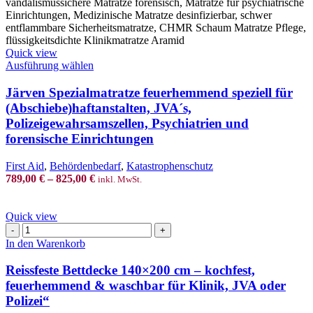
Quick view
This
Ausführung wählen
product
has
Järven Spezialmatratze feuerhemmend speziell für
multiple
(Abschiebe)haftanstalten, JVA´s,
variants.
Polizeigewahrsamszellen, Psychiatrien und
The
forensische Einrichtungen
options
may
be
First Aid
,
Behördenbedarf
,
Katastrophenschutz
chosen
789,00
€
–
825,00
€
inkl. MwSt.
on
the
product
Quick view
Reissfeste
page
Bettdecke
In den Warenkorb
140x200
cm
Reissfeste Bettdecke 140×200 cm – kochfest,
–
feuerhemmend & waschbar für Klinik, JVA oder
kochfest,
Polizei“
feuerhemmend