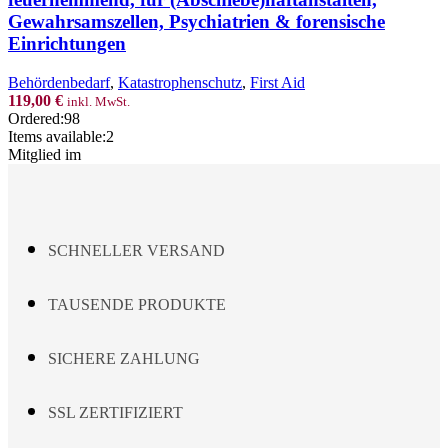
cm,
Gewahrsamszellen, Psychiatrien & forensische
kochfest
Einrichtungen
&
feuerhemmend,
für
Behördenbedarf
,
Katastrophenschutz
,
First Aid
(Abschiebe)haftanstalten,
119,00
€
inkl. MwSt.
Gewahrsamszellen,
Ordered:
98
Psychiatrien
Items available:
2
&
Mitglied im
forensische
Einrichtungen
Menge
SCHNELLER VERSAND
TAUSENDE PRODUKTE
SICHERE ZAHLUNG
SSL ZERTIFIZIERT