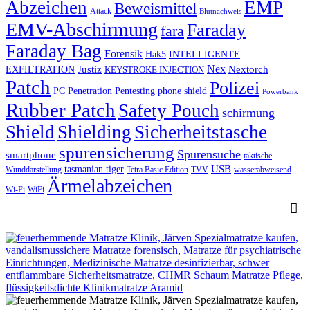
Abzeichen
EMP
Beweismittel
Attack
Blutnachweis
EMV-Abschirmung
Faraday
fara
Faraday Bag
Forensik
Hak5
INTELLIGENTE
Nex
Justiz
Nextorch
EXFILTRATION
KEYSTROKE INJECTION
Patch
Polizei
PC Penetration
Pentesting
phone shield
Powerbank
Rubber Patch
Safety Pouch
schirmung
Shield
Shielding
Sicherheitstasche
spurensicherung
Spurensuche
smartphone
taktische
USB
tasmanian tiger
Wunddarstellung
Tetra Basic Edition
TVV
wasserabweisend
Ärmelabzeichen
Wi-Fi
WiFi