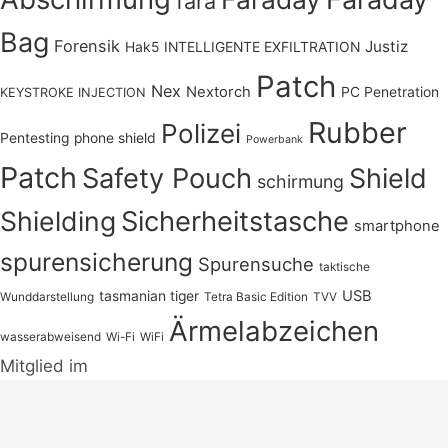
fara
Bag
Forensik
Justiz
Hak5
INTELLIGENTE EXFILTRATION
Patch
Nex
Nextorch
PC Penetration
KEYSTROKE INJECTION
Rubber
Polizei
Pentesting
phone shield
Powerbank
Patch
Safety Pouch
Shield
schirmung
Shielding
Sicherheitstasche
smartphone
spurensicherung
Spurensuche
taktische
USB
tasmanian tiger
Wunddarstellung
Tetra Basic Edition
TVV
Ärmelabzeichen
wasserabweisend
Wi-Fi
WiFi
Mitglied im