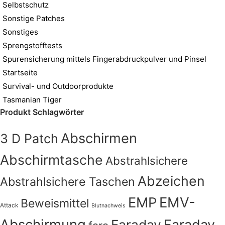
Selbstschutz
Sonstige Patches
Sonstiges
Sprengstofftests
Spurensicherung mittels Fingerabdruckpulver und Pinsel
Startseite
Survival- und Outdoorprodukte
Tasmanian Tiger
Produkt Schlagwörter
Abschirmen
3 D Patch
Abschirmtasche
Abstrahlsichere
Abzeichen
Abstrahlsichere Taschen
EMV-
EMP
Beweismittel
Attack
Blutnachweis
Abschirmung
Faraday
Faraday