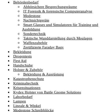
Behördenbedarf
Abhörsichere Besprechungsräume
IT Forensik & forensische Computeranalyse
Modestone
Nachtsichtgeräte
Smart Glasses und Simulatoren für Training und
Ausbildung
Sondertechnik
Taktische Wunddarstellung durch Moulagen
Waffenzubehör
Zertifizierte Faraday Bags
Bekleidung
Drogentests
First Aid
Handschuhe
Holster & Zubehör
Bekleidung & Ausrüstung
Katastrophenschutz
Kriminaltechnik
Krisensituationen
Kydex Holster von Battle Gnome Solutions
Laborbedarf
Lampen
Lineale & Winkel
Modestone Schreibblöcke