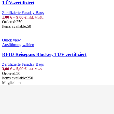
multiple
TÜV-zertifiziert
variants.
The
Zertifizierte Faraday Bags
options
1,00
€
–
9,00
€
inkl. MwSt.
may
Ordered:
250
be
Items available:
50
chosen
on
the
Quick view
product
This
Ausführung wählen
page
product
has
RFID Reisepass Blocker, TÜV-zertifiziert
multiple
variants.
Zertifizierte Faraday Bags
The
3,00
€
–
5,00
€
inkl. MwSt.
options
Ordered:
50
may
Items available:
250
be
Mitglied im
chosen
on
the
product
page