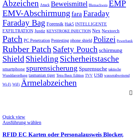
Abzeichen
EMP
Beweismittel
Attack
Blutnachweis
EMV-Abschirmung
Faraday
fara
Faraday Bag
Forensik
Hak5
INTELLIGENTE
Nex
Justiz
Nextorch
EXFILTRATION
KEYSTROKE INJECTION
Patch
Polizei
PC Penetration
Pentesting
phone shield
Powerbank
Rubber Patch
Safety Pouch
schirmung
Shield
Shielding
Sicherheitstasche
spurensicherung
Spurensuche
smartphone
taktische
USB
tasmanian tiger
Wunddarstellung
Tetra Basic Edition
TVV
wasserabweisend
Ärmelabzeichen
Wi-Fi
WiFi
Quick view
This
Ausführung wählen
product
has
RFID EC Karten oder Personalausweis Blocker,