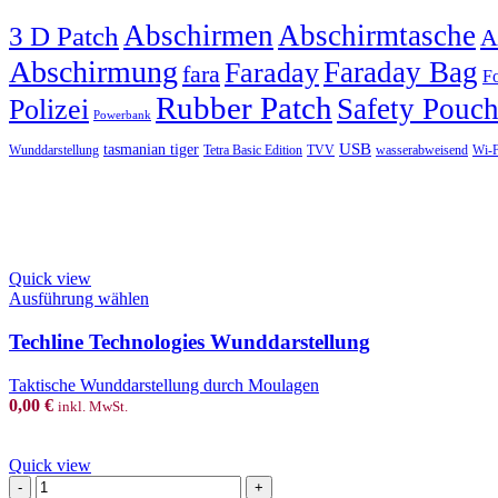
Abschirmen
Abschirmtasche
3 D Patch
A
Abschirmung
Faraday Bag
Faraday
fara
Fo
Rubber Patch
Safety Pouc
Polizei
Powerbank
USB
tasmanian tiger
Wunddarstellung
Tetra Basic Edition
TVV
wasserabweisend
Wi-F
Quick view
This
Ausführung wählen
product
has
Techline Technologies Wunddarstellung
multiple
variants.
Taktische Wunddarstellung durch Moulagen
The
0,00
€
inkl. MwSt.
options
may
be
Quick view
chosen
TruBaby
on