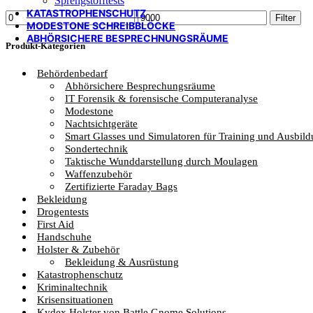
Sprengstofftests
KATASTROPHENSCHUTZ
Min.
Max.
Filter
MODESTONE SCHREIBBLÖCKE
Preis
Preis
ABHÖRSICHERE BESPRECHNUNGSRÄUME
Produkt-Kategorien
Behördenbedarf
Abhörsichere Besprechungsräume
IT Forensik & forensische Computeranalyse
Modestone
Nachtsichtgeräte
Smart Glasses und Simulatoren für Training und Ausbil
Sondertechnik
Taktische Wunddarstellung durch Moulagen
Waffenzubehör
Zertifizierte Faraday Bags
Bekleidung
Drogentests
First Aid
Handschuhe
Holster & Zubehör
Bekleidung & Ausrüstung
Katastrophenschutz
Kriminaltechnik
Krisensituationen
Kydex Holster von Battle Gnome Solutions