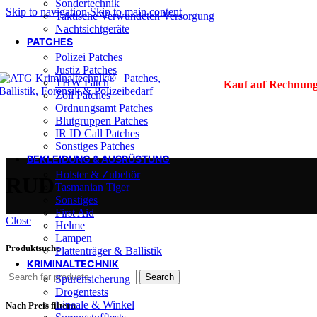
Sondertechnik
Skip to navigation
Skip to main content
Taktische Verwundeten Versorgung
Nachtsichtgeräte
PATCHES
Polizei Patches
Justiz Patches
THW Patch
Kauf auf Rechnung
Zoll Patches
Ordnungsamt Patches
Blutgruppen Patches
IR ID Call Patches
Sonstiges Patches
BEKLEIDUNG & AUSRÜSTUNG
Holster & Zubehör
RUD
Tasmanian Tiger
Sonstiges
First Aid
Close
Helme
Lampen
Produktsuche
Plattenträger & Ballistik
KRIMINALTECHNIK
Search
Spurensicherung
Drogentests
Lineale & Winkel
Nach Preis filtern