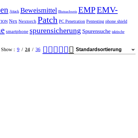
EMV-
hen
EMP
Beweismittel
Attack
Blutnachweis
Patch
Nex
Nextorch
PC Penetration
Pentesting
phone shield
TION
he
spurensicherung
Spurensuche
smartphone
taktische
Show
9
24
36