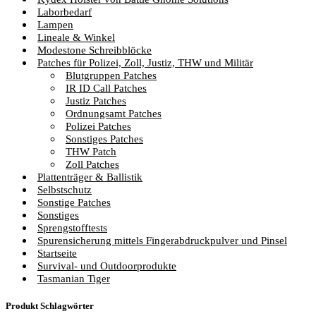
Laborbedarf
Lampen
Lineale & Winkel
Modestone Schreibblöcke
Patches für Polizei, Zoll, Justiz, THW und Militär
Blutgruppen Patches
IR ID Call Patches
Justiz Patches
Ordnungsamt Patches
Polizei Patches
Sonstiges Patches
THW Patch
Zoll Patches
Plattenträger & Ballistik
Selbstschutz
Sonstige Patches
Sonstiges
Sprengstofftests
Spurensicherung mittels Fingerabdruckpulver und Pinsel
Startseite
Survival- und Outdoorprodukte
Tasmanian Tiger
Produkt Schlagwörter