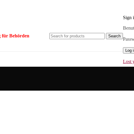
Sign 
Benut
 für Behörden
Search
Pass
Log 
Lost 