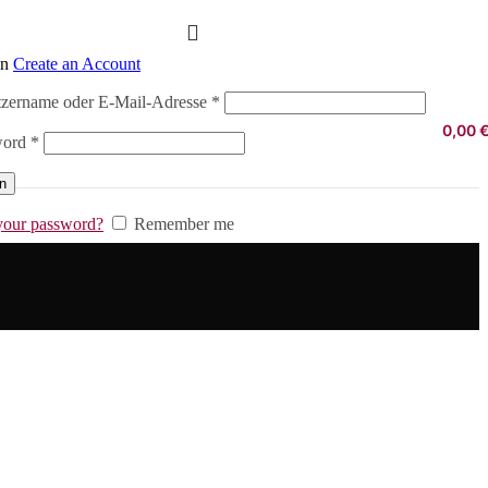
in
Create an Account
Erforderlich
zername oder E-Mail-Adresse
*
0,00
Erforderlich
word
*
in
your password?
Remember me