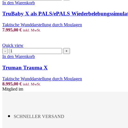
X
In den Warenkorb
the
als
product
PALS/ePALS
TruBaby X als PALS/ePALS Wiederbelebungssimula
page
Wiederbelebungssimulator
Menge
Taktische Wunddarstellung durch Moulagen
7.995,00
€
inkl. MwSt.
Quick view
Truman
Trauma
In den Warenkorb
X
Menge
Truman Trauma X
Taktische Wunddarstellung durch Moulagen
8.995,00
€
inkl. MwSt.
Mitglied im
SCHNELLER VERSAND