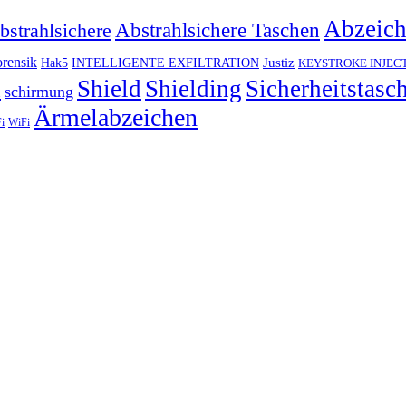
Abzeic
Abstrahlsichere Taschen
bstrahlsichere
rensik
Justiz
Hak5
INTELLIGENTE EXFILTRATION
KEYSTROKE INJEC
h
Shield
Shielding
Sicherheitstasc
schirmung
Ärmelabzeichen
i
WiFi