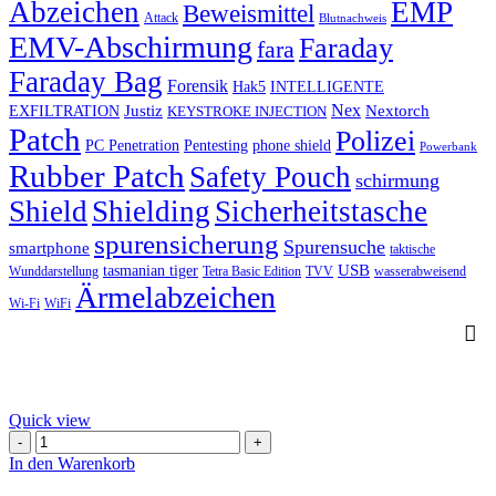
Abzeichen
EMP
Beweismittel
Attack
Blutnachweis
EMV-Abschirmung
Faraday
fara
Faraday Bag
Forensik
Hak5
INTELLIGENTE
Nex
Justiz
Nextorch
EXFILTRATION
KEYSTROKE INJECTION
Patch
Polizei
PC Penetration
Pentesting
phone shield
Powerbank
Rubber Patch
Safety Pouch
schirmung
Shield
Shielding
Sicherheitstasche
spurensicherung
Spurensuche
smartphone
taktische
USB
tasmanian tiger
Wunddarstellung
Tetra Basic Edition
TVV
wasserabweisend
Ärmelabzeichen
Wi-Fi
WiFi
Quick view
Nextorch
TA
In den Warenkorb
30