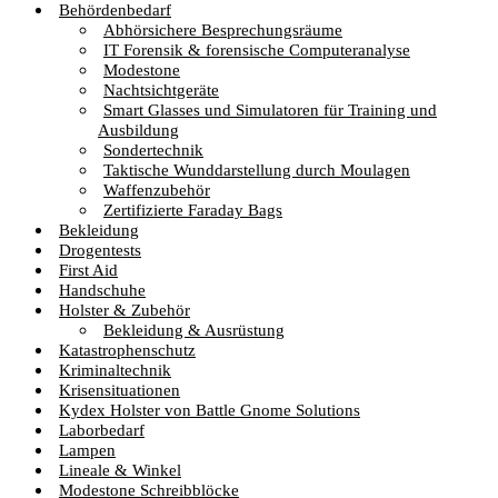
Behördenbedarf
Abhörsichere Besprechungsräume
IT Forensik & forensische Computeranalyse
Modestone
Nachtsichtgeräte
Smart Glasses und Simulatoren für Training und
Ausbildung
Sondertechnik
Taktische Wunddarstellung durch Moulagen
Waffenzubehör
Zertifizierte Faraday Bags
Bekleidung
Drogentests
First Aid
Handschuhe
Holster & Zubehör
Bekleidung & Ausrüstung
Katastrophenschutz
Kriminaltechnik
Krisensituationen
Kydex Holster von Battle Gnome Solutions
Laborbedarf
Lampen
Lineale & Winkel
Modestone Schreibblöcke