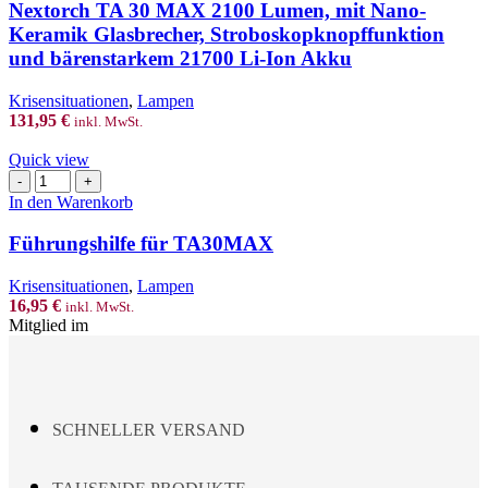
MAX
Nextorch TA 30 MAX 2100 Lumen, mit Nano-
2100
Keramik Glasbrecher, Stroboskopknopffunktion
Lumen,
und bärenstarkem 21700 Li-Ion Akku
mit
Nano-
Krisensituationen
,
Lampen
Keramik
131,95
€
Glasbrecher,
inkl. MwSt.
Stroboskopknopffunktion
Quick view
und
Führungshilfe
bärenstarkem
für
21700
In den Warenkorb
TA30MAX
Li-
Menge
Ion
Führungshilfe für TA30MAX
Akku
Menge
Krisensituationen
,
Lampen
16,95
€
inkl. MwSt.
Mitglied im
SCHNELLER VERSAND