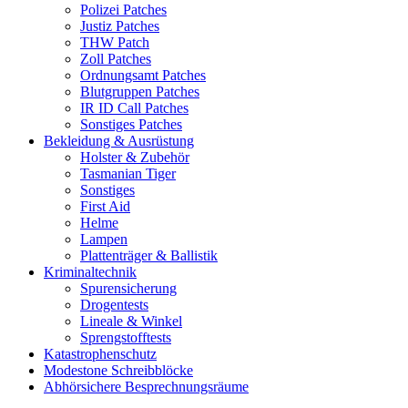
Polizei Patches
Justiz Patches
THW Patch
Zoll Patches
Ordnungsamt Patches
Blutgruppen Patches
IR ID Call Patches
Sonstiges Patches
Bekleidung & Ausrüstung
Holster & Zubehör
Tasmanian Tiger
Sonstiges
First Aid
Helme
Lampen
Plattenträger & Ballistik
Kriminaltechnik
Spurensicherung
Drogentests
Lineale & Winkel
Sprengstofftests
Katastrophenschutz
Modestone Schreibblöcke
Abhörsichere Besprechnungsräume