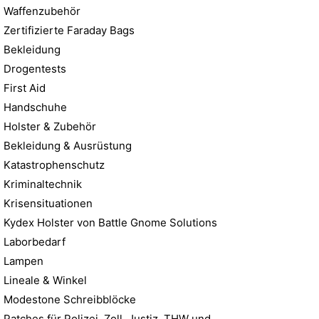
Waffenzubehör
Zertifizierte Faraday Bags
Bekleidung
Drogentests
First Aid
Handschuhe
Holster & Zubehör
Bekleidung & Ausrüstung
Katastrophenschutz
Kriminaltechnik
Krisensituationen
Kydex Holster von Battle Gnome Solutions
Laborbedarf
Lampen
Lineale & Winkel
Modestone Schreibblöcke
Patches für Polizei, Zoll, Justiz, THW und