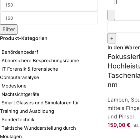
Filter
Produkt-Kategorien
In den Ware
Behördenbedarf
Fokussier
Abhörsichere Besprechungsräume
Hochleist
IT Forensik & forensische
Taschenl
Computeranalyse
nm
Modestone
Nachtsichtgeräte
Lampen
,
Spu
Smart Glasses und Simulatoren für
mittels Fing
Training und Ausbildung
und Pinsel
Sondertechnik
159,00
€
inkl
Taktische Wunddarstellung durch
Moulagen