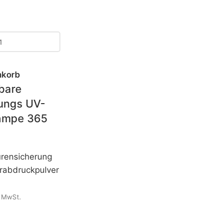
nkorb
bare
ungs UV-
ampe 365
rensicherung
erabdruckpulver
. MwSt.