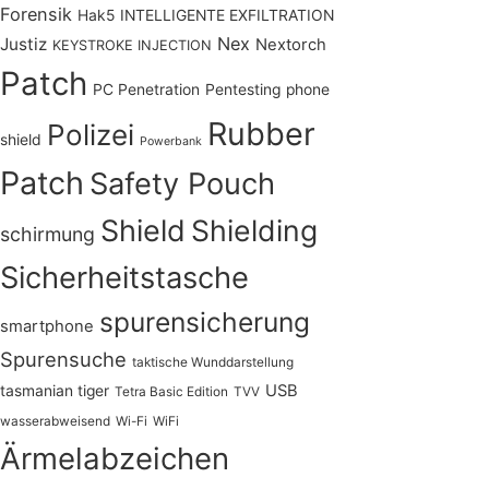
Forensik
Hak5
INTELLIGENTE EXFILTRATION
Nex
Justiz
Nextorch
KEYSTROKE INJECTION
Patch
PC Penetration
Pentesting
phone
Rubber
Polizei
shield
Powerbank
Patch
Safety Pouch
Shield
Shielding
schirmung
Sicherheitstasche
spurensicherung
smartphone
Spurensuche
taktische Wunddarstellung
USB
tasmanian tiger
Tetra Basic Edition
TVV
wasserabweisend
Wi-Fi
WiFi
Ärmelabzeichen