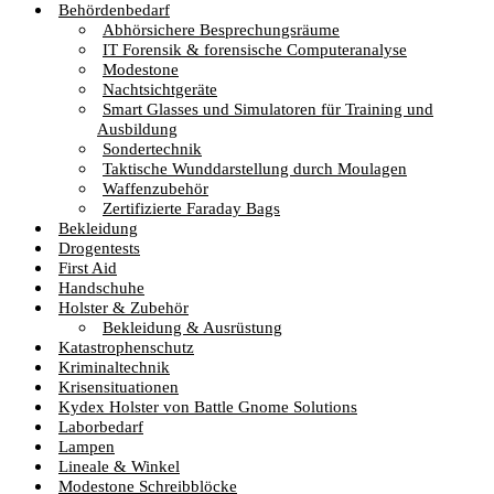
Behördenbedarf
Abhörsichere Besprechungsräume
IT Forensik & forensische Computeranalyse
Modestone
Nachtsichtgeräte
Smart Glasses und Simulatoren für Training und
Ausbildung
Sondertechnik
Taktische Wunddarstellung durch Moulagen
Waffenzubehör
Zertifizierte Faraday Bags
Bekleidung
Drogentests
First Aid
Handschuhe
Holster & Zubehör
Bekleidung & Ausrüstung
Katastrophenschutz
Kriminaltechnik
Krisensituationen
Kydex Holster von Battle Gnome Solutions
Laborbedarf
Lampen
Lineale & Winkel
Modestone Schreibblöcke