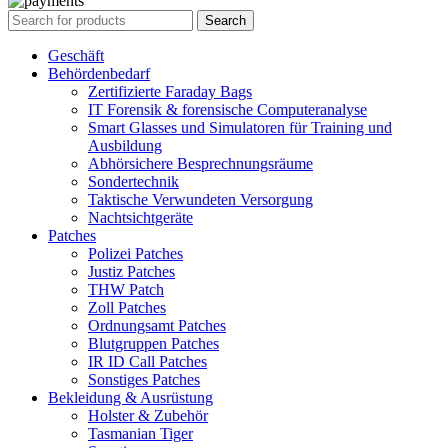
Search
Geschäft
Behördenbedarf
Zertifizierte Faraday Bags
IT Forensik & forensische Computeranalyse
Smart Glasses und Simulatoren für Training und
Ausbildung
Abhörsichere Besprechnungsräume
Sondertechnik
Taktische Verwundeten Versorgung
Nachtsichtgeräte
Patches
Polizei Patches
Justiz Patches
THW Patch
Zoll Patches
Ordnungsamt Patches
Blutgruppen Patches
IR ID Call Patches
Sonstiges Patches
Bekleidung & Ausrüstung
Holster & Zubehör
Tasmanian Tiger