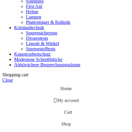
Sonstiges
First Aid
Helme
Lampen
Plattenträger & Ballistik
Kriminaltechnik
Spurensicherung
Drogentests
Lineale & Winkel
Sprengstofftests
Katastrophenschutz
Modestone Schreibblöcke
Abhörsichere Besprechnungsräume
Shopping cart
Close
Home
My account
Cart
Shop