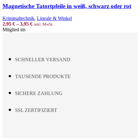
has
Magnetische Tatortpfeile in weiß, schwarz oder rot
multiple
variants.
Kriminaltechnik
,
Lineale & Winkel
The
2,95
€
–
3,95
€
inkl. MwSt.
options
Mitglied im
may
be
chosen
on
the
SCHNELLER VERSAND
product
page
TAUSENDE PRODUKTE
SICHERE ZAHLUNG
SSL ZERTIFIZIERT