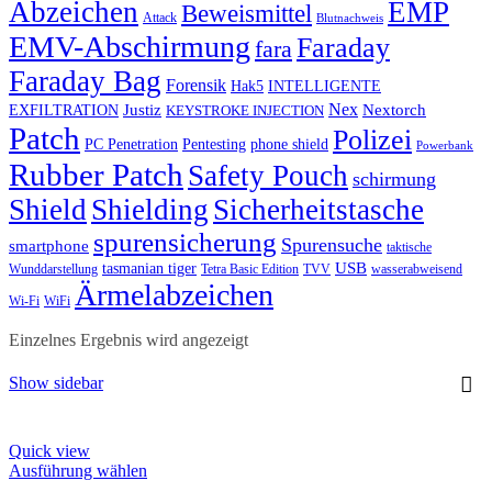
Abzeichen
EMP
Beweismittel
Attack
Blutnachweis
EMV-Abschirmung
Faraday
fara
Faraday Bag
Forensik
Hak5
INTELLIGENTE
Nex
Justiz
Nextorch
EXFILTRATION
KEYSTROKE INJECTION
Patch
Polizei
PC Penetration
Pentesting
phone shield
Powerbank
Rubber Patch
Safety Pouch
schirmung
Shield
Shielding
Sicherheitstasche
spurensicherung
Spurensuche
smartphone
taktische
USB
tasmanian tiger
Wunddarstellung
Tetra Basic Edition
TVV
wasserabweisend
Ärmelabzeichen
Wi-Fi
WiFi
Einzelnes Ergebnis wird angezeigt
Show sidebar
Quick view
This
Ausführung wählen
product