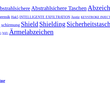
Abzeic
Abstrahlsichere Taschen
bstrahlsichere
rensik
Justiz
Hak5
INTELLIGENTE EXFILTRATION
KEYSTROKE INJEC
h
Shield
Shielding
Sicherheitstasc
schirmung
Ärmelabzeichen
i
WiFi
tor