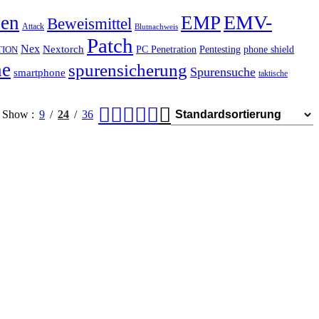
EMV-
hen
EMP
Beweismittel
Attack
Blutnachweis
Patch
Nex
Nextorch
PC Penetration
Pentesting
phone shield
TION
he
spurensicherung
Spurensuche
smartphone
taktische
Show
9
24
36