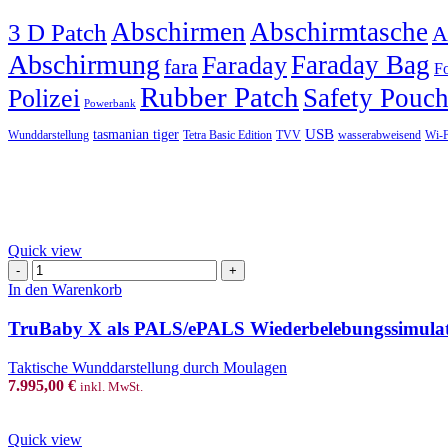
Abschirmen
Abschirmtasche
3 D Patch
A
Abschirmung
Faraday Bag
Faraday
fara
Fo
Rubber Patch
Safety Pouc
Polizei
Powerbank
USB
tasmanian tiger
Wunddarstellung
Tetra Basic Edition
TVV
wasserabweisend
Wi-F
Quick view
TruBaby
X
In den Warenkorb
als
PALS/ePALS
TruBaby X als PALS/ePALS Wiederbelebungssimula
Wiederbelebungssimulator
Menge
Taktische Wunddarstellung durch Moulagen
7.995,00
€
inkl. MwSt.
Quick view