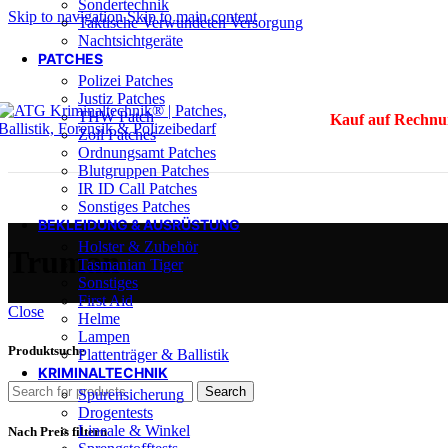
Sondertechnik
Skip to navigation
Skip to main content
Taktische Verwundeten Versorgung
Nachtsichtgeräte
PATCHES
Polizei Patches
Justiz Patches
THW Patch
Kauf auf Rechnu
Zoll Patches
Ordnungsamt Patches
Blutgruppen Patches
IR ID Call Patches
Sonstiges Patches
BEKLEIDUNG & AUSRÜSTUNG
Holster & Zubehör
Truman
Tasmanian Tiger
Sonstiges
First Aid
Close
Helme
Lampen
Produktsuche
Plattenträger & Ballistik
KRIMINALTECHNIK
Search
Spurensicherung
Drogentests
Lineale & Winkel
Nach Preis filtern