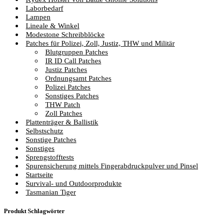
Laborbedarf
Lampen
Lineale & Winkel
Modestone Schreibblöcke
Patches für Polizei, Zoll, Justiz, THW und Militär
Blutgruppen Patches
IR ID Call Patches
Justiz Patches
Ordnungsamt Patches
Polizei Patches
Sonstiges Patches
THW Patch
Zoll Patches
Plattenträger & Ballistik
Selbstschutz
Sonstige Patches
Sonstiges
Sprengstofftests
Spurensicherung mittels Fingerabdruckpulver und Pinsel
Startseite
Survival- und Outdoorprodukte
Tasmanian Tiger
Produkt Schlagwörter