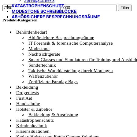
Sprengstofftests
KATASTROPHENSCHUTZ
Min.
Max.
Filter
MODESTONE SCHREIBBLÖCKE
Preis
Preis
ABHÖRSICHERE BESPRECHNUNGSRÄUME
Produkt-Kategorien
Behördenbedarf
Abhörsichere Besprechungsräume
IT Forensik & forensische Computeranalyse
Modestone
Nachtsichtgeräte
Smart Glasses und Simulatoren für Training und Ausbil
Sondertechnik
Taktische Wunddarstellung durch Moulagen
Waffenzubehör
Zertifizierte Faraday Bags
Bekleidung
Drogentests
First Aid
Handschuhe
Holster & Zubehör
Bekleidung & Ausrüstung
Katastrophenschutz
Kriminaltechnik
Krisensituationen
Kydex Holster von Battle Gnome Solutions