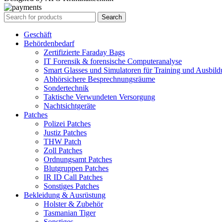
Search
Geschäft
Behördenbedarf
Zertifizierte Faraday Bags
IT Forensik & forensische Computeranalyse
Smart Glasses und Simulatoren für Training und Ausbil
Abhörsichere Besprechnungsräume
Sondertechnik
Taktische Verwundeten Versorgung
Nachtsichtgeräte
Patches
Polizei Patches
Justiz Patches
THW Patch
Zoll Patches
Ordnungsamt Patches
Blutgruppen Patches
IR ID Call Patches
Sonstiges Patches
Bekleidung & Ausrüstung
Holster & Zubehör
Tasmanian Tiger
Sonstiges