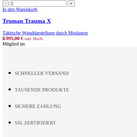
Truman
Trauma
In den Warenkorb
X
Menge
Truman Trauma X
Taktische Wunddarstellung durch Moulagen
8.995,00
€
inkl. MwSt.
Mitglied im
SCHNELLER VERSAND
TAUSENDE PRODUKTE
SICHERE ZAHLUNG
SSL ZERTIFIZIERT