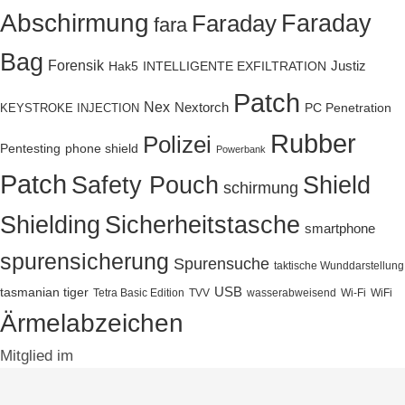
Abschirmung
Faraday
Faraday
fara
Bag
Forensik
Justiz
Hak5
INTELLIGENTE EXFILTRATION
Patch
Nex
Nextorch
PC Penetration
KEYSTROKE INJECTION
Rubber
Polizei
Pentesting
phone shield
Powerbank
Patch
Safety Pouch
Shield
schirmung
Sicherheitstasche
Shielding
smartphone
spurensicherung
Spurensuche
taktische Wunddarstellung
tasmanian tiger
USB
Tetra Basic Edition
TVV
wasserabweisend
Wi-Fi
WiFi
Ärmelabzeichen
Mitglied im