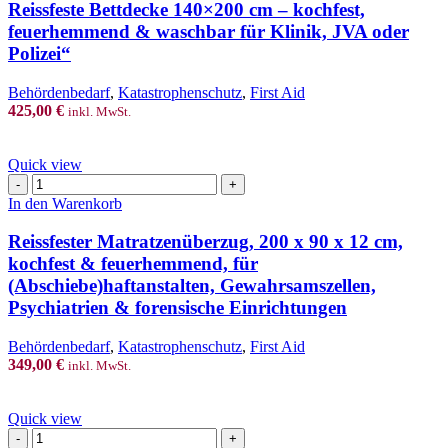
cm
Reissfeste Bettdecke 140×200 cm – kochfest,
–
feuerhemmend & waschbar für Klinik, JVA oder
kochfest,
Polizei“
feuerhemmend
&
Behördenbedarf
,
Katastrophenschutz
,
First Aid
waschbar
425,00
€
für
inkl. MwSt.
Klinik,
JVA
Quick view
oder
Reissfester
Polizei“
Matratzenüberzug,
Menge
In den Warenkorb
200
x
Reissfester Matratzenüberzug, 200 x 90 x 12 cm,
90
kochfest & feuerhemmend, für
x
(Abschiebe)haftanstalten, Gewahrsamszellen,
12
Psychiatrien & forensische Einrichtungen
cm,
kochfest
&
Behördenbedarf
,
Katastrophenschutz
,
First Aid
feuerhemmend,
349,00
€
inkl. MwSt.
für
(Abschiebe)haftanstalten,
Gewahrsamszellen,
Quick view
Psychiatrien
Reissfestes