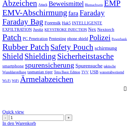
Abzeichen
EMP
Beweismittel
Attack
Blutnachweis
EMV-Abschirmung
Faraday
fara
Faraday Bag
Forensik
Hak5
INTELLIGENTE
Nex
Justiz
Nextorch
EXFILTRATION
KEYSTROKE INJECTION
Patch
Polizei
PC Penetration
Pentesting
phone shield
Powerbank
Rubber Patch
Safety Pouch
schirmung
Shield
Shielding
Sicherheitstasche
spurensicherung
Spurensuche
smartphone
taktische
USB
tasmanian tiger
Wunddarstellung
Tetra Basic Edition
TVV
wasserabweisend
Ärmelabzeichen
Wi-Fi
WiFi
Quick view
Reissfeste
Bettdecke
In den Warenkorb
140x200