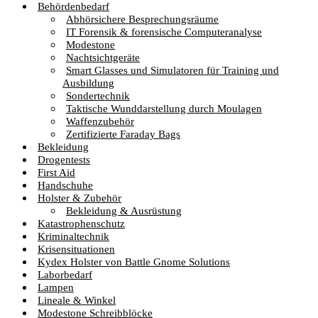
Behördenbedarf
Abhörsichere Besprechungsräume
IT Forensik & forensische Computeranalyse
Modestone
Nachtsichtgeräte
Smart Glasses und Simulatoren für Training und
Ausbildung
Sondertechnik
Taktische Wunddarstellung durch Moulagen
Waffenzubehör
Zertifizierte Faraday Bags
Bekleidung
Drogentests
First Aid
Handschuhe
Holster & Zubehör
Bekleidung & Ausrüstung
Katastrophenschutz
Kriminaltechnik
Krisensituationen
Kydex Holster von Battle Gnome Solutions
Laborbedarf
Lampen
Lineale & Winkel
Modestone Schreibblöcke