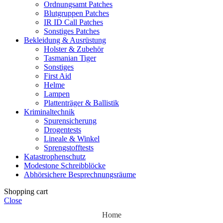
Ordnungsamt Patches
Blutgruppen Patches
IR ID Call Patches
Sonstiges Patches
Bekleidung & Ausrüstung
Holster & Zubehör
Tasmanian Tiger
Sonstiges
First Aid
Helme
Lampen
Plattenträger & Ballistik
Kriminaltechnik
Spurensicherung
Drogentests
Lineale & Winkel
Sprengstofftests
Katastrophenschutz
Modestone Schreibblöcke
Abhörsichere Besprechnungsräume
Shopping cart
Close
Home