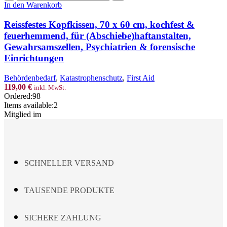
&
Kopfkissen,
In den Warenkorb
forensische
70
Einrichtungen
x
Reissfestes Kopfkissen, 70 x 60 cm, kochfest &
Menge
60
feuerhemmend, für (Abschiebe)haftanstalten,
cm,
Gewahrsamszellen, Psychiatrien & forensische
kochfest
Einrichtungen
&
feuerhemmend,
für
Behördenbedarf
,
Katastrophenschutz
,
First Aid
(Abschiebe)haftanstalten,
119,00
€
inkl. MwSt.
Gewahrsamszellen,
Ordered:
98
Psychiatrien
Items available:
2
&
Mitglied im
forensische
Einrichtungen
Menge
SCHNELLER VERSAND
TAUSENDE PRODUKTE
SICHERE ZAHLUNG