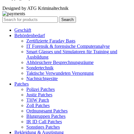
Designed by ATG Kriminaltechnik
Search
Geschäft
Behördenbedarf
Zertifizierte Faraday Bags
IT Forensik & forensische Computeranalyse
Smart Glasses und Simulatoren für Training und
Ausbildung
Abhörsichere Besprechnungsräume
Sondertechnik
Taktische Verwundeten Versorgung
Nachtsichtgeräte
Patches
Polizei Patches
Justiz Patches
THW Patch
Zoll Patches
Ordnungsamt Patches
Blutgruppen Patches
IR ID Call Patches
Sonstiges Patches
Bekleidung & Ausrüstung