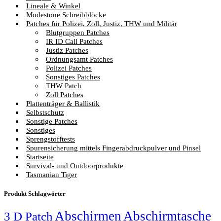
Lineale & Winkel
Modestone Schreibblöcke
Patches für Polizei, Zoll, Justiz, THW und Militär
Blutgruppen Patches
IR ID Call Patches
Justiz Patches
Ordnungsamt Patches
Polizei Patches
Sonstiges Patches
THW Patch
Zoll Patches
Plattenträger & Ballistik
Selbstschutz
Sonstige Patches
Sonstiges
Sprengstofftests
Spurensicherung mittels Fingerabdruckpulver und Pinsel
Startseite
Survival- und Outdoorprodukte
Tasmanian Tiger
Produkt Schlagwörter
Abschirmen
Abschirmtasche
3 D Patch