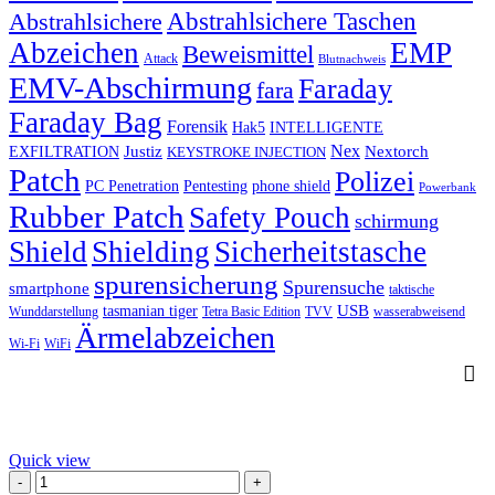
Abstrahlsichere Taschen
Abstrahlsichere
Abzeichen
EMP
Beweismittel
Attack
Blutnachweis
EMV-Abschirmung
Faraday
fara
Faraday Bag
Forensik
Hak5
INTELLIGENTE
Nex
Justiz
Nextorch
EXFILTRATION
KEYSTROKE INJECTION
Patch
Polizei
PC Penetration
Pentesting
phone shield
Powerbank
Rubber Patch
Safety Pouch
schirmung
Shield
Shielding
Sicherheitstasche
spurensicherung
Spurensuche
smartphone
taktische
USB
tasmanian tiger
Wunddarstellung
Tetra Basic Edition
TVV
wasserabweisend
Ärmelabzeichen
Wi-Fi
WiFi
Quick view
WiebeTech