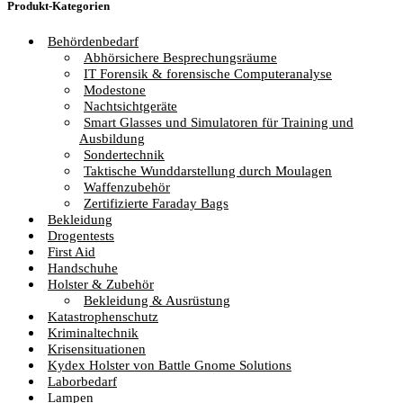
Produkt-Kategorien
Behördenbedarf
Abhörsichere Besprechungsräume
IT Forensik & forensische Computeranalyse
Modestone
Nachtsichtgeräte
Smart Glasses und Simulatoren für Training und
Ausbildung
Sondertechnik
Taktische Wunddarstellung durch Moulagen
Waffenzubehör
Zertifizierte Faraday Bags
Bekleidung
Drogentests
First Aid
Handschuhe
Holster & Zubehör
Bekleidung & Ausrüstung
Katastrophenschutz
Kriminaltechnik
Krisensituationen
Kydex Holster von Battle Gnome Solutions
Laborbedarf
Lampen