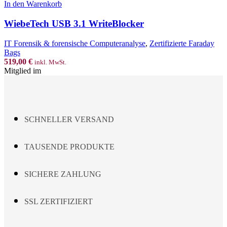
USB
In den Warenkorb
3.1
WriteBlocker
WiebeTech USB 3.1 WriteBlocker
Menge
IT Forensik & forensische Computeranalyse
,
Zertifizierte Faraday
Bags
519,00
€
inkl. MwSt.
Mitglied im
SCHNELLER VERSAND
TAUSENDE PRODUKTE
SICHERE ZAHLUNG
SSL ZERTIFIZIERT