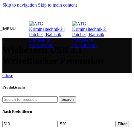
Skip to navigation
Skip to main content
MENU
WiebeTech USB 3.1
WriteBlocker Promotion
Close
Produktsuche
Search
Nach Preis filtern
Min.
Max.
Filter
Preis
Preis