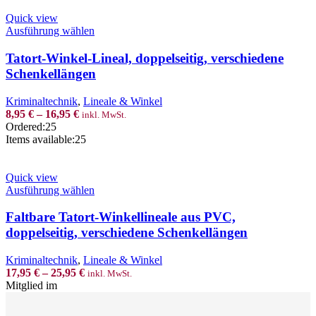
Quick view
This
Ausführung wählen
product
has
Tatort-Winkel-Lineal, doppelseitig, verschiedene
multiple
Schenkellängen
variants.
The
Kriminaltechnik
,
Lineale & Winkel
options
8,95
€
–
16,95
€
inkl. MwSt.
may
Ordered:
25
be
Items available:
25
chosen
on
the
Quick view
product
This
Ausführung wählen
page
product
has
Faltbare Tatort-Winkellineale aus PVC,
multiple
doppelseitig, verschiedene Schenkellängen
variants.
The
Kriminaltechnik
,
Lineale & Winkel
options
17,95
€
–
25,95
€
inkl. MwSt.
may
Mitglied im
be
chosen