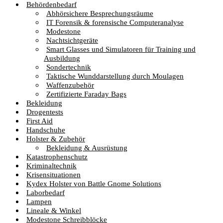
Behördenbedarf
Abhörsichere Besprechungsräume
IT Forensik & forensische Computeranalyse
Modestone
Nachtsichtgeräte
Smart Glasses und Simulatoren für Training und
Ausbildung
Sondertechnik
Taktische Wunddarstellung durch Moulagen
Waffenzubehör
Zertifizierte Faraday Bags
Bekleidung
Drogentests
First Aid
Handschuhe
Holster & Zubehör
Bekleidung & Ausrüstung
Katastrophenschutz
Kriminaltechnik
Krisensituationen
Kydex Holster von Battle Gnome Solutions
Laborbedarf
Lampen
Lineale & Winkel
Modestone Schreibblöcke