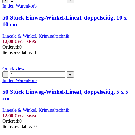
Stück
In den Warenkorb
Einweg-
Winkel-
50 Stück Einweg-Winkel-Lineal, doppelseitig, 10 x
Lineal,
10 cm
doppelseitig,
10
Lineale & Winkel
,
Kriminaltechnik
x
12,00
€
inkl. MwSt.
10
Ordered:
0
cm
Items available:
11
Menge
Quick view
50
Stück
In den Warenkorb
Einweg-
Winkel-
50 Stück Einweg-Winkel-Lineal, doppelseitig, 5 x 5
Lineal,
cm
doppelseitig,
5
Lineale & Winkel
,
Kriminaltechnik
x
12,00
€
inkl. MwSt.
5
Ordered:
0
cm
Items available:
10
Menge