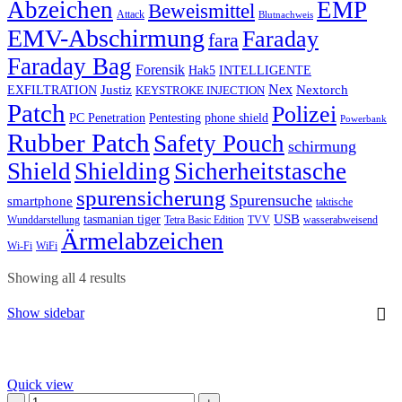
Abzeichen
EMP
Beweismittel
Attack
Blutnachweis
EMV-Abschirmung
Faraday
fara
Faraday Bag
Forensik
Hak5
INTELLIGENTE
Nex
Justiz
Nextorch
EXFILTRATION
KEYSTROKE INJECTION
Patch
Polizei
PC Penetration
Pentesting
phone shield
Powerbank
Rubber Patch
Safety Pouch
schirmung
Shield
Shielding
Sicherheitstasche
spurensicherung
Spurensuche
smartphone
taktische
USB
tasmanian tiger
Wunddarstellung
Tetra Basic Edition
TVV
wasserabweisend
Ärmelabzeichen
Wi-Fi
WiFi
Showing all 4 results
Show sidebar
Quick view
50