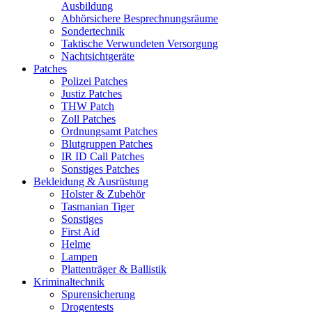
Ausbildung
Abhörsichere Besprechnungsräume
Sondertechnik
Taktische Verwundeten Versorgung
Nachtsichtgeräte
Patches
Polizei Patches
Justiz Patches
THW Patch
Zoll Patches
Ordnungsamt Patches
Blutgruppen Patches
IR ID Call Patches
Sonstiges Patches
Bekleidung & Ausrüstung
Holster & Zubehör
Tasmanian Tiger
Sonstiges
First Aid
Helme
Lampen
Plattenträger & Ballistik
Kriminaltechnik
Spurensicherung
Drogentests