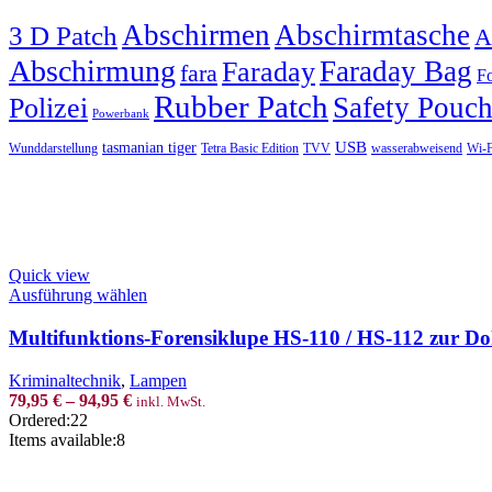
Abschirmen
Abschirmtasche
3 D Patch
A
Abschirmung
Faraday Bag
Faraday
fara
Fo
Rubber Patch
Safety Pouc
Polizei
Powerbank
USB
tasmanian tiger
Wunddarstellung
Tetra Basic Edition
TVV
wasserabweisend
Wi-F
Quick view
This
Ausführung wählen
product
has
Multifunktions-Forensiklupe HS-110 / HS-112 zur 
multiple
variants.
Kriminaltechnik
,
Lampen
The
79,95
€
–
94,95
€
inkl. MwSt.
options
Ordered:
22
may
Items available:
8
be
chosen
on