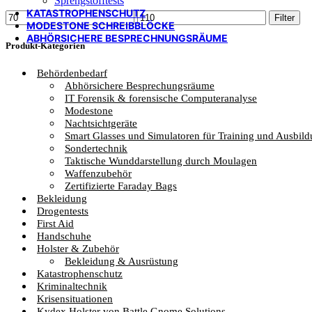
Sprengstofftests
KATASTROPHENSCHUTZ
Min.
Max.
Filter
MODESTONE SCHREIBBLÖCKE
Preis
Preis
ABHÖRSICHERE BESPRECHNUNGSRÄUME
Produkt-Kategorien
Behördenbedarf
Abhörsichere Besprechungsräume
IT Forensik & forensische Computeranalyse
Modestone
Nachtsichtgeräte
Smart Glasses und Simulatoren für Training und Ausbil
Sondertechnik
Taktische Wunddarstellung durch Moulagen
Waffenzubehör
Zertifizierte Faraday Bags
Bekleidung
Drogentests
First Aid
Handschuhe
Holster & Zubehör
Bekleidung & Ausrüstung
Katastrophenschutz
Kriminaltechnik
Krisensituationen
Kydex Holster von Battle Gnome Solutions