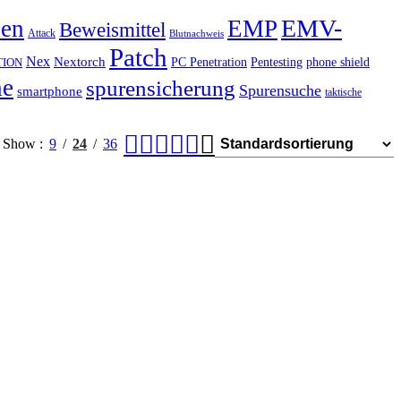
EMV-
hen
EMP
Beweismittel
Attack
Blutnachweis
Patch
Nex
Nextorch
PC Penetration
Pentesting
phone shield
TION
he
spurensicherung
Spurensuche
smartphone
taktische
Show
9
24
36