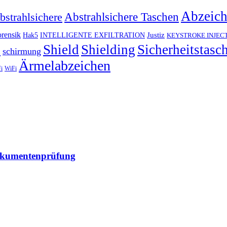
Abzeic
Abstrahlsichere Taschen
bstrahlsichere
rensik
Justiz
Hak5
INTELLIGENTE EXFILTRATION
KEYSTROKE INJEC
h
Shield
Shielding
Sicherheitstasc
schirmung
Ärmelabzeichen
i
WiFi
Dokumentenprüfung