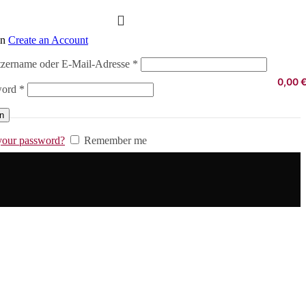
in
Create an Account
Erforderlich
zername oder E-Mail-Adresse
*
0,00
Erforderlich
word
*
in
your password?
Remember me