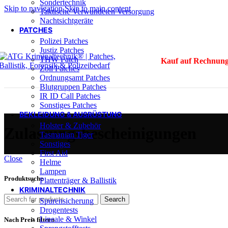
Sondertechnik
Skip to navigation
Skip to main content
Taktische Verwundeten Versorgung
Nachtsichtgeräte
PATCHES
Polizei Patches
Justiz Patches
THW Patch
Kauf auf Rechnung
Zoll Patches
Ordnungsamt Patches
Blutgruppen Patches
IR ID Call Patches
Sonstiges Patches
BEKLEIDUNG & AUSRÜSTUNG
Holster & Zubehör
Zulassungsbescheinigungen
Tasmanian Tiger
Sonstiges
First Aid
Close
Helme
Lampen
Produktsuche
Plattenträger & Ballistik
KRIMINALTECHNIK
Search
Spurensicherung
Drogentests
Lineale & Winkel
Nach Preis filtern