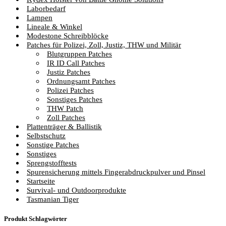
Laborbedarf
Lampen
Lineale & Winkel
Modestone Schreibblöcke
Patches für Polizei, Zoll, Justiz, THW und Militär
Blutgruppen Patches
IR ID Call Patches
Justiz Patches
Ordnungsamt Patches
Polizei Patches
Sonstiges Patches
THW Patch
Zoll Patches
Plattenträger & Ballistik
Selbstschutz
Sonstige Patches
Sonstiges
Sprengstofftests
Spurensicherung mittels Fingerabdruckpulver und Pinsel
Startseite
Survival- und Outdoorprodukte
Tasmanian Tiger
Produkt Schlagwörter