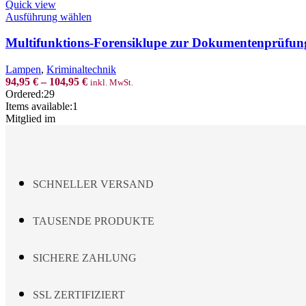
Quick view
the
This
Ausführung wählen
product
product
page
has
Multifunktions-Forensiklupe zur Dokumentenprüfun
multiple
variants.
Lampen
,
Kriminaltechnik
The
94,95
€
–
104,95
€
inkl. MwSt.
options
Ordered:
29
may
Items available:
1
be
Mitglied im
chosen
on
the
product
page
SCHNELLER VERSAND
TAUSENDE PRODUKTE
SICHERE ZAHLUNG
SSL ZERTIFIZIERT