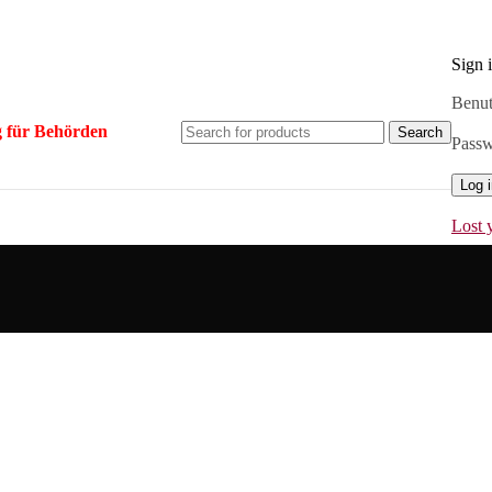
Sign 
Benut
 für Behörden
Search
Pass
Log 
Lost 