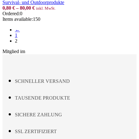
Survival- und Outdoorprodukte
may
0,80
€
–
80,00
€
inkl. MwSt.
be
Ordered:
0
chosen
Items available:
150
on
the
←
product
1
page
2
Mitglied im
SCHNELLER VERSAND
TAUSENDE PRODUKTE
SICHERE ZAHLUNG
SSL ZERTIFIZIERT