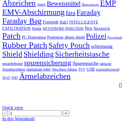
Abzeichen
EMP
Beweismittel
Attack
Blutnachweis
EMV-Abschirmung
Faraday
fara
Faraday Bag
Forensik
Hak5
INTELLIGENTE
Nex
Justiz
Nextorch
EXFILTRATION
KEYSTROKE INJECTION
Patch
Polizei
PC Penetration
Pentesting
phone shield
Powerbank
Rubber Patch
Safety Pouch
schirmung
Shield
Shielding
Sicherheitstasche
spurensicherung
Spurensuche
smartphone
taktische
USB
tasmanian tiger
Wunddarstellung
Tetra Basic Edition
TVV
wasserabweisend
Ärmelabzeichen
Wi-Fi
WiFi
Quick view
Tasmanian
Tiger
In den Warenkorb
7711.331