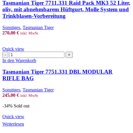
Raid
Tasmanian Tiger 7711.331 Raid Pack MK3 52 Liter,
Pack
oliv, mit abnehmbarem Hüftgurt, Molle System und
MK3
Trinkblasen-Vorbereitung
52
Liter,
Sonstiges
,
Tasmanian Tiger
oliv,
270,00
€
mit
inkl. MwSt.
abnehmbarem
Hüftgurt,
Quick view
Molle
Tasmanian
System
Tiger
und
In den Warenkorb
7751.331
Trinkblasen-
DBL
Vorbereitung
Tasmanian Tiger 7751.331 DBL MODULAR
MODULAR
Menge
RIFLE BAG
RIFLE
BAG
Sonstiges
,
Tasmanian Tiger
Menge
245,00
€
inkl. MwSt.
-34%
Sold out
Quick view
Weiterlesen