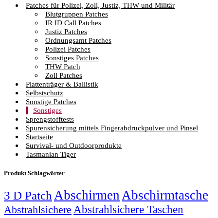
Patches für Polizei, Zoll, Justiz, THW und Militär
Blutgruppen Patches
IR ID Call Patches
Justiz Patches
Ordnungsamt Patches
Polizei Patches
Sonstiges Patches
THW Patch
Zoll Patches
Plattenträger & Ballistik
Selbstschutz
Sonstige Patches
Sonstiges
Sprengstofftests
Spurensicherung mittels Fingerabdruckpulver und Pinsel
Startseite
Survival- und Outdoorprodukte
Tasmanian Tiger
Produkt Schlagwörter
Abschirmen
Abschirmtasche
3 D Patch
Abstrahlsichere Taschen
Abstrahlsichere