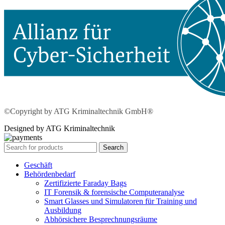
©Copyright by ATG Kriminaltechnik GmbH®
Designed by ATG Kriminaltechnik
Search
Geschäft
Behördenbedarf
Zertifizierte Faraday Bags
IT Forensik & forensische Computeranalyse
Smart Glasses und Simulatoren für Training und
Ausbildung
Abhörsichere Besprechnungsräume