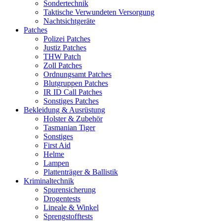
Sondertechnik
Taktische Verwundeten Versorgung
Nachtsichtgeräte
Patches
Polizei Patches
Justiz Patches
THW Patch
Zoll Patches
Ordnungsamt Patches
Blutgruppen Patches
IR ID Call Patches
Sonstiges Patches
Bekleidung & Ausrüstung
Holster & Zubehör
Tasmanian Tiger
Sonstiges
First Aid
Helme
Lampen
Plattenträger & Ballistik
Kriminaltechnik
Spurensicherung
Drogentests
Lineale & Winkel
Sprengstofftests