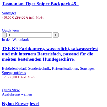
Tasmanian Tiger Sniper Backpack 45 l
Sonstiges
Original
Current
299,00
€
450,00
€
inkl. MwSt.
price
price
was:
is:
450,00 €.
299,00 €.
Quick view
TSE
K9
In den Warenkorb
Farbkamera,
wasserdicht,
TSE K9 Farbkamera, wasserdicht, salzwasserfest
salzwasserfest
und mit internem Batteriefach, passend für die
und
meisten bestehenden Hundegeschirre.
mit
internem
Behördenbedarf
,
Sondertechnik
,
Krisensituationen
,
Sonstiges
,
Batteriefach,
Sprengstofftests
passend
17.350,00
€
für
inkl. MwSt.
die
meisten
Quick view
bestehenden
This
Ausführung wählen
Hundegeschirre.
product
Menge
has
Nylon Einwegfessel
multiple