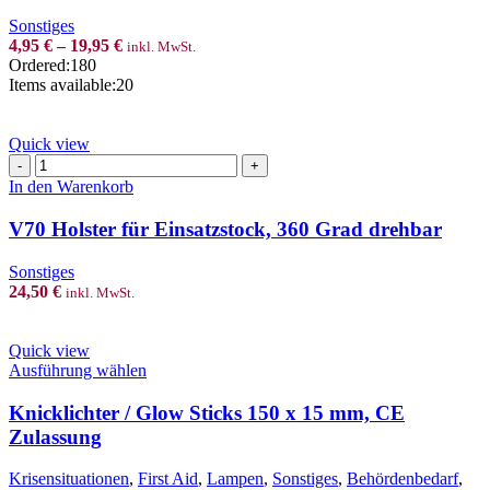
variants.
Sonstiges
The
4,95
€
–
19,95
€
inkl. MwSt.
options
Ordered:
180
may
Items available:
20
be
chosen
on
Quick view
the
V70
product
Holster
In den Warenkorb
page
für
Einsatzstock,
V70 Holster für Einsatzstock, 360 Grad drehbar
360
Grad
Sonstiges
drehbar
24,50
€
inkl. MwSt.
Menge
Quick view
This
Ausführung wählen
product
has
Knicklichter / Glow Sticks 150 x 15 mm, CE
multiple
Zulassung
variants.
The
Krisensituationen
,
First Aid
,
Lampen
,
Sonstiges
,
Behördenbedarf
,
options