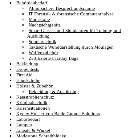
Behördenbedarf
Abhörsichere Besprechungsräume
IT Forensik & forensische Computeranalyse
Modestone
Nachtsichtgeräte
Smart Glasses und Simulatoren für Training und
Ausbildung
Sondertechnik
Taktische Wunddarstellung durch Moulagen
Waffenzubehör
Zertifizierte Faraday Bags
Bekleidung
Drogentests
First Aid
Handschuhe
Holster & Zubehör
Bekleidung & Ausrüstung
Katastrophenschutz
Kriminaltechnik
Krisensituationen
Kydex Holster von Battle Gnome Solutions
Laborbedarf
Lampen
Lineale & Winkel
Modestone Schreibblöcke